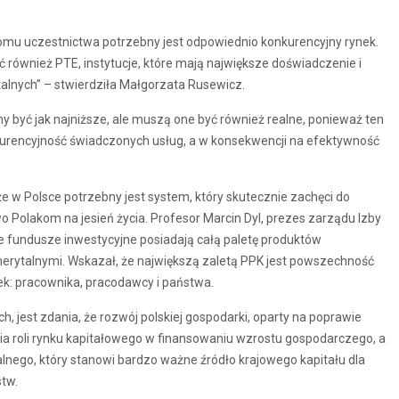
iomu uczestnictwa potrzebny jest odpowiednio konkurencyjny rynek.
 również PTE, instytucje, które mają największe doświadczenie i
lnych” – stwierdziła Małgorzata Rusewicz.
y być jak najniższe, ale muszą one być również realne, ponieważ ten
kurencyjność świadczonych usług, a w konsekwencji na efektywność
e w Polsce potrzebny jest system, który skutecznie zachęci do
olakom na jesień życia. Profesor Marcin Dyl, prezes zarządu Izby
e fundusze inwestycyjne posiadają całą paletę produktów
rytalnymi. Wskazał, że największą zaletą PPK jest powszechność
ek: pracownika, pracodawcy i państwa.
 jest zdania, że rozwój polskiej gospodarki, oparty na poprawie
a roli rynku kapitałowego w finansowaniu wzrostu gospodarczego, a
lnego, który stanowi bardzo ważne źródło krajowego kapitału dla
tw.