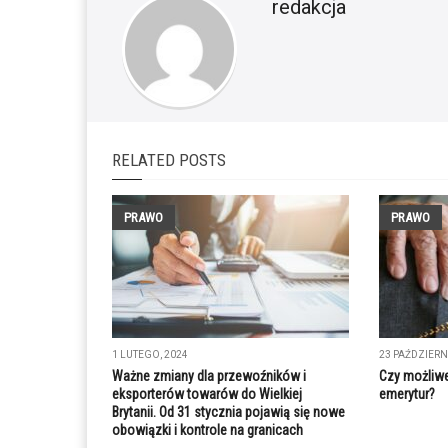
redakcja
RELATED POSTS
PRAWO
PRAWO
1 LUTEGO, 2024
23 PAŹDZIERN
Ważne zmiany dla przewoźników i
Czy możliwe
eksporterów towarów do Wielkiej
emerytur?
Brytanii. Od 31 stycznia pojawią się nowe
obowiązki i kontrole na granicach