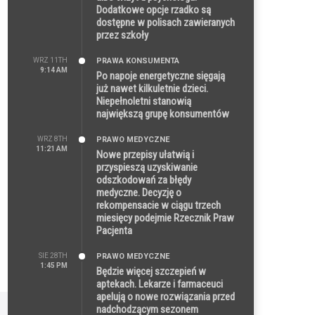
Dodatkowe opcje rzadko są
dostępne w polisach zawieranych
przez szkoły
WRZ 11TH
PRAWA KONSUMENTA
9:14 AM
Po napoje energetyczne sięgają
już nawet kilkuletnie dzieci.
Niepełnoletni stanowią
największą grupę konsumentów
WRZ 8TH
PRAWO MEDYCZNE
11:21 AM
Nowe przepisy ułatwią i
przyspieszą uzyskiwanie
odszkodowań za błędy
medyczne. Decyzję o
rekompensacie w ciągu trzech
miesięcy podejmie Rzecznik Praw
Pacjenta
SIE 28TH
PRAWO MEDYCZNE
1:45 PM
Będzie więcej szczepień w
aptekach. Lekarze i farmaceuci
apelują o nowe rozwiązania przed
nadchodzącym sezonem