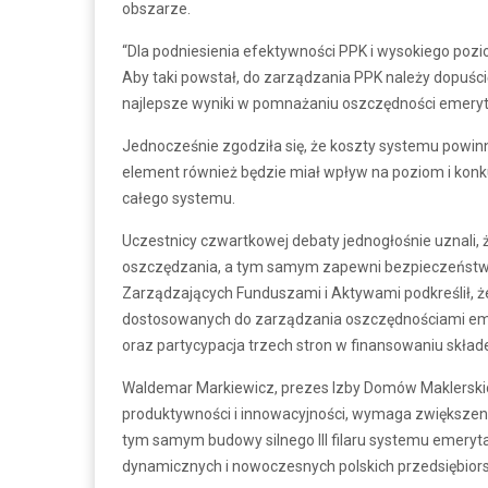
obszarze.
“Dla podniesienia efektywności PPK i wysokiego poz
Aby taki powstał, do zarządzania PPK należy dopuścić
najlepsze wyniki w pomnażaniu oszczędności emeryta
Jednocześnie zgodziła się, że koszty systemu powinn
element również będzie miał wpływ na poziom i kon
całego systemu.
Uczestnicy czwartkowej debaty jednogłośnie uznali, ż
oszczędzania, a tym samym zapewni bezpieczeństwo P
Zarządzających Funduszami i Aktywami podkreślił, ż
dostosowanych do zarządzania oszczędnościami eme
oraz partycypacja trzech stron w finansowaniu skład
Waldemar Markiewicz, prezes Izby Domów Maklerskich,
produktywności i innowacyjności, wymaga zwiększeni
tym samym budowy silnego III filaru systemu emeryta
dynamicznych i nowoczesnych polskich przedsiębiors