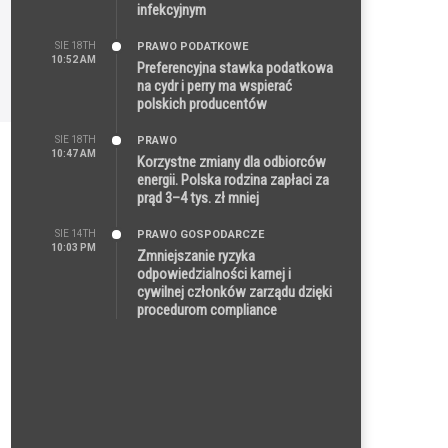
infekcyjnym
SIE 18TH
PRAWO PODATKOWE
10:52 AM
Preferencyjna stawka podatkowa
na cydr i perry ma wspierać
polskich producentów
SIE 18TH
PRAWO
10:47 AM
Korzystne zmiany dla odbiorców
energii. Polska rodzina zapłaci za
prąd 3–4 tys. zł mniej
SIE 14TH
PRAWO GOSPODARCZE
10:03 PM
Zmniejszanie ryzyka
odpowiedzialności karnej i
cywilnej członków zarządu dzięki
procedurom compliance