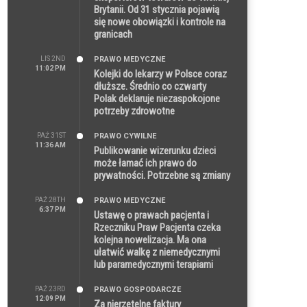
Brytanii. Od 31 stycznia pojawią
się nowe obowiązki i kontrole na
granicach
LIS 2ND
PRAWO MEDYCZNE
11:02 PM
Kolejki do lekarzy w Polsce coraz
dłuższe. Średnio co czwarty
Polak deklaruje niezaspokojone
potrzeby zdrowotne
PAŹ 31ST
PRAWO CYWILNE
11:36 AM
Publikowanie wizerunku dzieci
może łamać ich prawo do
prywatności. Potrzebne są zmiany
PAŹ 28TH
PRAWO MEDYCZNE
6:37 PM
Ustawę o prawach pacjenta i
Rzeczniku Praw Pacjenta czeka
kolejna nowelizacja. Ma ona
ułatwić walkę z niemedycznymi
lub paramedycznymi terapiami
PAŹ 23RD
PRAWO GOSPODARCZE
12:09 PM
Za nierzetelne faktury