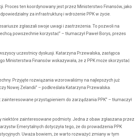
cji. Proces ten koordynowany jest przez Ministerstwo Finansów, jako
 odpowiedzialny za infrastrukturę i wdrożenie PPK w życie.
sariusze zgłaszali swoje uwagi i zastrzeżenia. To pozwoli na
echcą powszechnie korzystać” – tłumaczył Paweł Borys, prezes
szyscy uczestnicy dyskusji. Katarzyna Przewalska, zastępca
go Ministerstwa Finansów wskazywała, że z PPK może skorzystać
zechny. Przyjęte rozwiązania wzorowaliśmy na najlepszych już
i czy Nowej Zelandii” – podkreślała Katarzyna Przewalska.
 jest zainteresowane przystąpieniem do zarządzania PPK” – tłumaczył
ły niektóre zainteresowane podmioty. Jedna z obaw zgłaszana przez
arzystw Emerytalnych dotyczyła tego, że do prowadzenia PPK
tycyjnych. Uważa bowiem, że warto rozważyć zmiany w tym