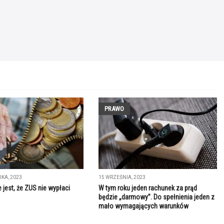
PRAWO
IKA, 2023
15 WRZEŚNIA, 2023
 jest, że ZUS nie wypłaci
W tym roku jeden rachunek za prąd
będzie „darmowy”. Do spełnienia jeden z
mało wymagających warunków