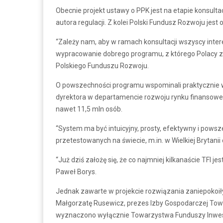
Obecnie projekt ustawy o PPK jest na etapie konsulta
autora regulacji. Z kolei Polski Fundusz Rozwoju jest
“Zależy nam, aby w ramach konsultacji wszyscy intere
wypracowanie dobrego programu, z którego Polacy z
Polskiego Funduszu Rozwoju.
O powszechności programu wspominali praktycznie w
dyrektora w departamencie rozwoju rynku finansowe
nawet 11,5 mln osób.
“System ma być intuicyjny, prosty, efektywny i pows
przetestowanych na świecie, m.in. w Wielkiej Brytani
“Już dziś założę się, że co najmniej kilkanaście TFI
Paweł Borys.
Jednak zawarte w projekcie rozwiązania zaniepokoi
Małgorzatę Rusewicz, prezes Izby Gospodarczej Tow
wyznaczono wyłącznie Towarzystwa Funduszy Inwes