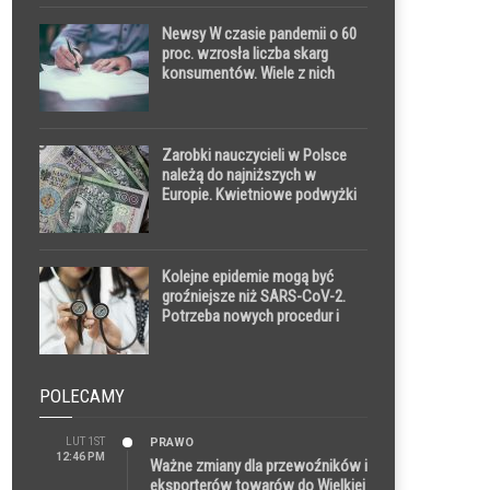
Newsy W czasie pandemii o 60
proc. wzrosła liczba skarg
konsumentów. Wiele z nich
dotyczy odwołanych lotów,
imprez turystycznych i
noclegów
Zarobki nauczycieli w Polsce
należą do najniższych w
Europie. Kwietniowe podwyżki
tego nie zmienią
Kolejne epidemie mogą być
groźniejsze niż SARS-CoV-2.
Potrzeba nowych procedur i
dużej reformy w służbie zdrowia
POLECAMY
LUT 1ST
PRAWO
12:46 PM
Ważne zmiany dla przewoźników i
eksporterów towarów do Wielkiej