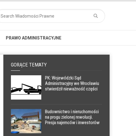
PRAWO ADMINISTRACYJNE
GORĄCE TEMATY
PK: Wojewódzki Sąd
Administracyjny we Wrocławiu
stwierdził nieważność części
uchwały Rady Miejskiej
Wrocławia dotyczącej
wysokości opłat za usunięcie
pojazdów z drogi i ich
Budownictwo i nieruchomości
przechowywanie na parkingach
na progu zielonej rewolucji.
strzeżonych
Presja najemców i inwestorów
wymusza ją szybciej niż prawne
regulacje