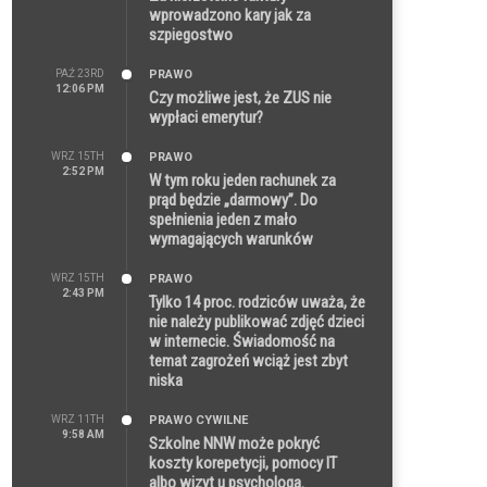
wprowadzono kary jak za
szpiegostwo
PAŹ 23RD
PRAWO
12:06 PM
Czy możliwe jest, że ZUS nie
wypłaci emerytur?
WRZ 15TH
PRAWO
2:52 PM
W tym roku jeden rachunek za
prąd będzie „darmowy”. Do
spełnienia jeden z mało
wymagających warunków
WRZ 15TH
PRAWO
2:43 PM
Tylko 14 proc. rodziców uważa, że
nie należy publikować zdjęć dzieci
w internecie. Świadomość na
temat zagrożeń wciąż jest zbyt
niska
WRZ 11TH
PRAWO CYWILNE
9:58 AM
Szkolne NNW może pokryć
koszty korepetycji, pomocy IT
albo wizyt u psychologa.