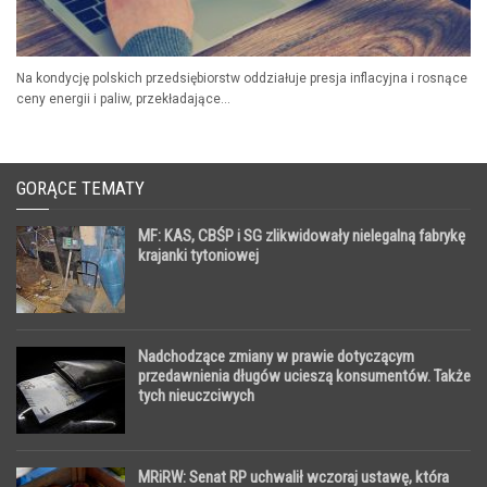
Na kondycję polskich przedsiębiorstw oddziałuje presja inflacyjna i rosnące
ceny energii i paliw, przekładające...
GORĄCE TEMATY
MF: KAS, CBŚP i SG zlikwidowały nielegalną fabrykę
krajanki tytoniowej
Nadchodzące zmiany w prawie dotyczącym
przedawnienia długów ucieszą konsumentów. Także
tych nieuczciwych
MRiRW: Senat RP uchwalił wczoraj ustawę, która