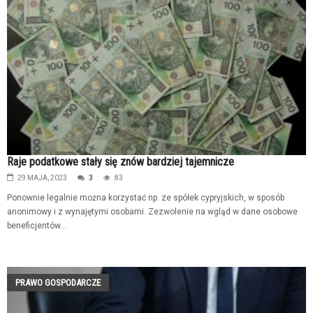
Raje podatkowe stały się znów bardziej tajemnicze
29 MAJA, 2023
3
83
Ponownie legalnie można korzystać np. ze spółek cypryjskich, w sposób
anonimowy i z wynajętymi osobami. Zezwolenie na wgląd w dane osobowe
beneficjentów...
PRAWO GOSPODARCZE