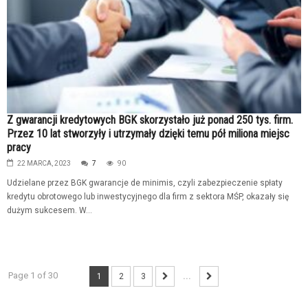
Z gwarancji kredytowych BGK skorzystało już ponad 250 tys. firm.
Przez 10 lat stworzyły i utrzymały dzięki temu pół miliona miejsc
pracy
22 MARCA, 2023
7
90
Udzielane przez BGK gwarancje de minimis, czyli zabezpieczenie spłaty
kredytu obrotowego lub inwestycyjnego dla firm z sektora MŚP, okazały się
dużym sukcesem. W...
Page 1 of 30
1
2
3
...