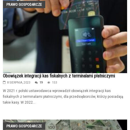
PRAWO GOSPODARCZE
Obowiązek integracji kas fiskalnych z terminalami płatniczymi
8 SIERPNIA, 2023
19
153
W 2021 r. polski ustawodawca wprowadził obowiązek integracji kas
fiskalnych z terminalami płatniczymi, dla przedsiębiorców, którzy posiadają
takie kasy. W 2022...
PRAWO GOSPODARCZE