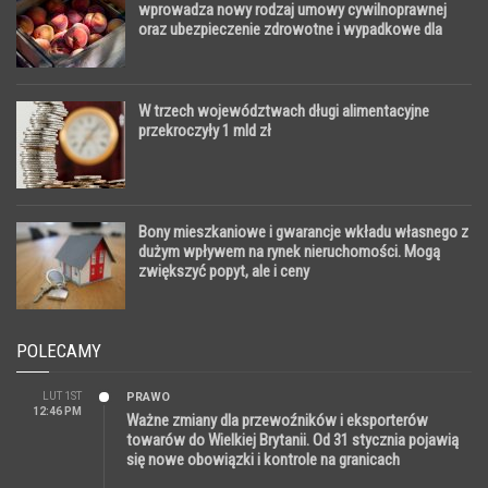
wprowadza nowy rodzaj umowy cywilnoprawnej
oraz ubezpieczenie zdrowotne i wypadkowe dla
pracowników sezonowych
W trzech województwach długi alimentacyjne
przekroczyły 1 mld zł
Bony mieszkaniowe i gwarancje wkładu własnego z
dużym wpływem na rynek nieruchomości. Mogą
zwiększyć popyt, ale i ceny
POLECAMY
LUT 1ST
PRAWO
12:46 PM
Ważne zmiany dla przewoźników i eksporterów
towarów do Wielkiej Brytanii. Od 31 stycznia pojawią
się nowe obowiązki i kontrole na granicach