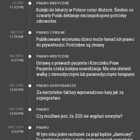
LIS 2ND
PRAWO MEDYCZNE
11:02 PM
Kolejki do lekarzy w Polsce coraz dłuższe. Średnio co
czwarty Polak deklaruje niezaspokojone potrzeby
zdrowotne
PAŹ 31ST
PRAWO CYWILNE
11:36 AM
Publikowanie wizerunku dzieci może łamać ich prawo
do prywatności. Potrzebne są zmiany
PAŹ 28TH
PRAWO MEDYCZNE
6:37 PM
Ustawę o prawach pacjenta i Rzeczniku Praw
Pacjenta czeka kolejna nowelizacja. Ma ona ułatwić
walkę z niemedycznymi lub paramedycznymi terapiami
PAŹ 23RD
PRAWO GOSPODARCZE
12:09 PM
Za nierzetelne faktury wprowadzono kary jak za
szpiegostwo
PAŹ 23RD
PRAWO
12:06 PM
Czy możliwe jest, że ZUS nie wypłaci emerytur?
WRZ 15TH
PRAWO
2:52 PM
W tym roku jeden rachunek za prąd będzie „darmowy”.