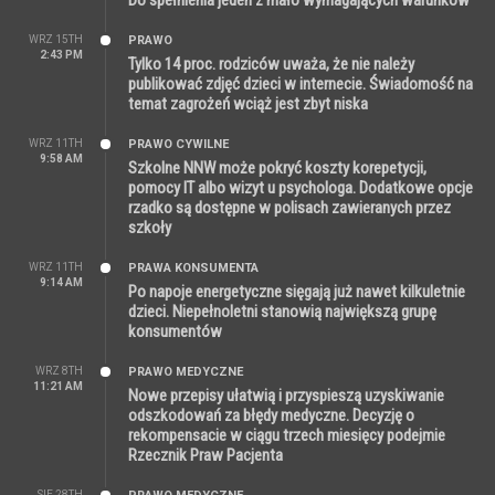
Do spełnienia jeden z mało wymagających warunków
WRZ 15TH
PRAWO
2:43 PM
Tylko 14 proc. rodziców uważa, że nie należy
publikować zdjęć dzieci w internecie. Świadomość na
temat zagrożeń wciąż jest zbyt niska
WRZ 11TH
PRAWO CYWILNE
9:58 AM
Szkolne NNW może pokryć koszty korepetycji,
pomocy IT albo wizyt u psychologa. Dodatkowe opcje
rzadko są dostępne w polisach zawieranych przez
szkoły
WRZ 11TH
PRAWA KONSUMENTA
9:14 AM
Po napoje energetyczne sięgają już nawet kilkuletnie
dzieci. Niepełnoletni stanowią największą grupę
konsumentów
WRZ 8TH
PRAWO MEDYCZNE
11:21 AM
Nowe przepisy ułatwią i przyspieszą uzyskiwanie
odszkodowań za błędy medyczne. Decyzję o
rekompensacie w ciągu trzech miesięcy podejmie
Rzecznik Praw Pacjenta
SIE 28TH