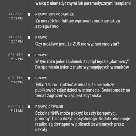
walkę z niemedycznymi lub paramedycznymi terapiami
PAŹ 23RD
PRAWO GOSPODARCZE
12:09 PM
Za nierzetelne faktury wprowadzono kary jak za
szpiegostwo
PAŹ 23RD
PRAWO
12:06 PM
Czy możliwe jest, że ZUS nie wypłaci emerytur?
WRZ 15TH
PRAWO
2:52 PM
W tym roku jeden rachunek za prąd będzie „darmowy”.
Do spełnienia jeden z mało wymagających warunków
WRZ 15TH
PRAWO
2:43 PM
Tylko 14 proc. rodziców uważa, że nie należy
publikować zdjęć dzieci w internecie. Świadomość na
temat zagrożeń wciąż jest zbyt niska
WRZ 11TH
PRAWO CYWILNE
9:58 AM
Szkolne NNW może pokryć koszty korepetycji,
pomocy IT albo wizyt u psychologa. Dodatkowe opcje
rzadko są dostępne w polisach zawieranych przez
szkoły