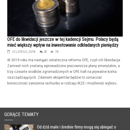
OFE do likwidacji jeszcze w tej kadencji Sejmu. Polacy będą
mieć większy wpływ na inwestowanie odkładanych pieniędzy
13 LUTEGO, 2018
0
78
W 2019 roku ma nastąpić ostateczna reforma OFE, czyli ich likwidacja.
Zamiast nich zostaną wprowadzone pracownicze plany emerytalne, a
trzy czwarte środków zgromadzonych w OFE trafi na prywatne konta
oszczędzających. Zdaniem ekspertów będzie to oznaczać
konieczność założenia rachunku w rodzaju IKZE i możliwość wyboru...
GORĄCE TEMATY
Od dziś małe i średnie firmy mogą się ubiegać o