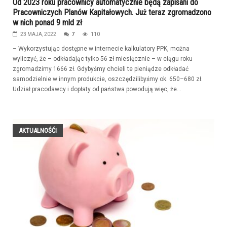
Od 2023 roku pracownicy automatycznie będą zapisani do
Pracowniczych Planów Kapitałowych. Już teraz zgromadzono
w nich ponad 9 mld zł
23 MAJA, 2022
7
110
– Wykorzystując dostępne w internecie kalkulatory PPK, można
wyliczyć, że – odkładając tylko 56 zł miesięcznie – w ciągu roku
zgromadzimy 1666 zł. Gdybyśmy chcieli te pieniądze odkładać
samodzielnie w innym produkcie, oszczędzilibyśmy ok. 650–680 zł.
Udział pracodawcy i dopłaty od państwa powodują więc, że...
AKTUALNOŚĆI