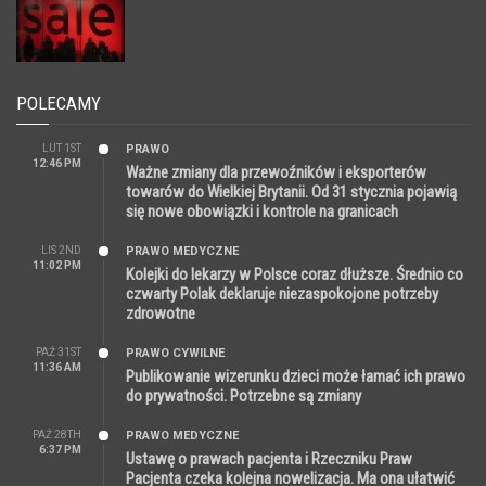
POLECAMY
LUT 1ST
PRAWO
12:46 PM
Ważne zmiany dla przewoźników i eksporterów
towarów do Wielkiej Brytanii. Od 31 stycznia pojawią
się nowe obowiązki i kontrole na granicach
LIS 2ND
PRAWO MEDYCZNE
11:02 PM
Kolejki do lekarzy w Polsce coraz dłuższe. Średnio co
czwarty Polak deklaruje niezaspokojone potrzeby
zdrowotne
PAŹ 31ST
PRAWO CYWILNE
11:36 AM
Publikowanie wizerunku dzieci może łamać ich prawo
do prywatności. Potrzebne są zmiany
PAŹ 28TH
PRAWO MEDYCZNE
6:37 PM
Ustawę o prawach pacjenta i Rzeczniku Praw
Pacjenta czeka kolejna nowelizacja. Ma ona ułatwić