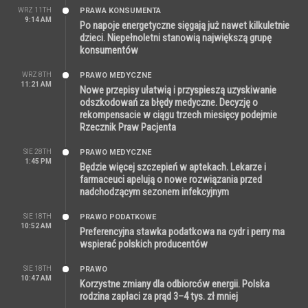
WRZ 11TH
PRAWA KONSUMENTA
9:14 AM
Po napoje energetyczne sięgają już nawet kilkuletnie
dzieci. Niepełnoletni stanowią największą grupę
konsumentów
WRZ 8TH
PRAWO MEDYCZNE
11:21 AM
Nowe przepisy ułatwią i przyspieszą uzyskiwanie
odszkodowań za błędy medyczne. Decyzję o
rekompensacie w ciągu trzech miesięcy podejmie
Rzecznik Praw Pacjenta
SIE 28TH
PRAWO MEDYCZNE
1:45 PM
Będzie więcej szczepień w aptekach. Lekarze i
farmaceuci apelują o nowe rozwiązania przed
nadchodzącym sezonem infekcyjnym
SIE 18TH
PRAWO PODATKOWE
10:52 AM
Preferencyjna stawka podatkowa na cydr i perry ma
wspierać polskich producentów
SIE 18TH
PRAWO
10:47 AM
Korzystne zmiany dla odbiorców energii. Polska
rodzina zapłaci za prąd 3–4 tys. zł mniej