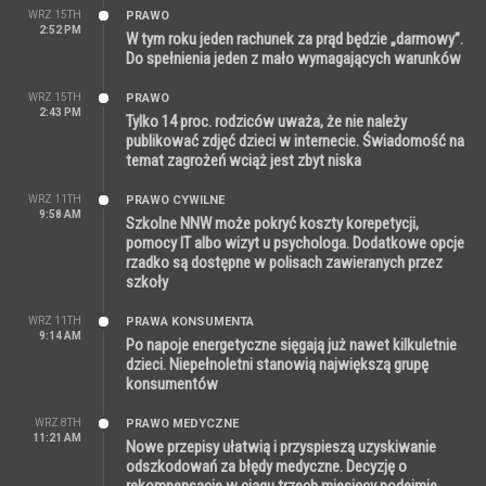
WRZ 15TH
PRAWO
2:52 PM
W tym roku jeden rachunek za prąd będzie „darmowy”.
Do spełnienia jeden z mało wymagających warunków
WRZ 15TH
PRAWO
2:43 PM
Tylko 14 proc. rodziców uważa, że nie należy
publikować zdjęć dzieci w internecie. Świadomość na
temat zagrożeń wciąż jest zbyt niska
WRZ 11TH
PRAWO CYWILNE
9:58 AM
Szkolne NNW może pokryć koszty korepetycji,
pomocy IT albo wizyt u psychologa. Dodatkowe opcje
rzadko są dostępne w polisach zawieranych przez
szkoły
WRZ 11TH
PRAWA KONSUMENTA
9:14 AM
Po napoje energetyczne sięgają już nawet kilkuletnie
dzieci. Niepełnoletni stanowią największą grupę
konsumentów
WRZ 8TH
PRAWO MEDYCZNE
11:21 AM
Nowe przepisy ułatwią i przyspieszą uzyskiwanie
odszkodowań za błędy medyczne. Decyzję o
rekompensacie w ciągu trzech miesięcy podejmie