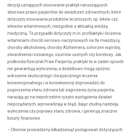
decyzji uznających stosowanie praktyk naruszających
zbiorowe prawo pacjentów do świadczeń zdrowotnych, które
dotyczyły stosowania produktów leczniczych, np. leków czy
wlewów witaminowych, niezgodnie z aktualną wiedzą
medyczną. Te przypadki dotyczyły m.in. profilaktyki i leczenia
witaminami chorób sercowo-naczyniowych na tle miażdżycy,
choroby alkoholowej, choroby Alzheimera, schorzeń wątroby,
stwardnienia rozsianego, szumów usznych czy boreliozy. Jak
podkreśla Rzecznik Praw Pacjenta, praktyki te w żaden sposób
nie gwarantują wyleczenia, a dodatkowo mogą opóźnić
wdrożenie skutecznego i bezpiecznego leczenia
konwencjonalnego i w konsekwencji doprowadzić do
pogorszenia stanu zdrowia lub zagrożenia życia pacjenta,
narażają go na niepotrzebne ryzyko wystąpienia działań
niepożądanych, wprowadzają w błąd, dając złudną nadzieję
wyleczenia czy poprawy stanu zdrowia, i generują znaczne
koszty finansowe.
– Obecnie prowadzimy kilkadziesiąt postępowań dotyczących