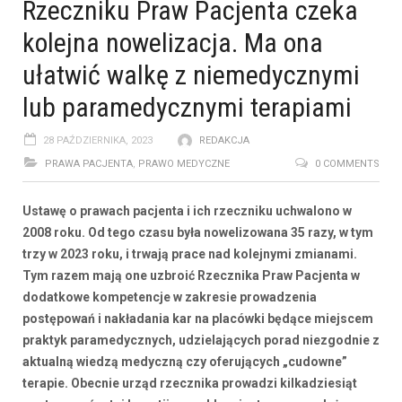
Rzeczniku Praw Pacjenta czeka
kolejna nowelizacja. Ma ona
ułatwić walkę z niemedycznymi
lub paramedycznymi terapiami
28 PAŹDZIERNIKA, 2023
REDAKCJA
PRAWA PACJENTA
,
PRAWO MEDYCZNE
0 COMMENTS
Ustawę o prawach pacjenta i ich rzeczniku uchwalono w
2008 roku. Od tego czasu była nowelizowana 35 razy, w tym
trzy w 2023 roku, i trwają prace nad kolejnymi zmianami.
Tym razem mają one uzbroić Rzecznika Praw Pacjenta w
dodatkowe kompetencje w zakresie prowadzenia
postępowań i nakładania kar na placówki będące miejscem
praktyk paramedycznych, udzielających porad niezgodnie z
aktualną wiedzą medyczną czy oferujących „cudowne”
terapie. Obecnie urząd rzecznika prowadzi kilkadziesiąt