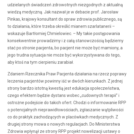
udzielanych świadczeń zdrowotnych niezgodnych z aktualną
wiedzą medyczną. Jak nazwał je w debacie prof. Jarosław
Pinkas, krajowy konsultant do spraw zdrowia publicznego, są
to działania, które trzeba określić mianem szarlatanerii –
wskazuje Bartłomiej Chmielowiec. – My takie postępowania
konsekwentnie prowadzimy i z całą stanowczością będziemy
stać po stronie pacjenta, bo pacjent nie może być mamiony, a
jego trudna sytuacja nie może być wykorzystywana do tego,
aby ktoś na tym cierpieniu zarabiał.
Zdaniem Rzecznika Praw Pacjenta działania na rzecz poprawy
leczenia pacjentów powinny iść w dwóch kierunkach. Z jednej
strony bardzo istotną kwestią jest edukacja społeczeństwa,
czego efektem będzie dystans wobec „cudownych terapii” i
ostrożne podejście do takich ofert. Chodzi o informowanie RPP
o potencjalnych nieprawidłowościach, zgłaszanie wątpliwości
co do praktyk zachodzących w placówkach medycznych. Z
drugiej strony mowa o nowych regulacjach. Do Ministerstwa
Zdrowia wpłynął ze strony RPP projekt nowelizacji ustawy o