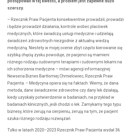
postępowań w tej kwestii, a problem jest zapewne dużo
szerszy.
– Rzecznik Praw Pacjenta konsekwentnie prowadził, prowadzi
i będzie prowadził działania, kontrole wobec placówek
medycznych, które świadczą usługi medyczne i udzielają
świadczeń zdrowotnych niezgodnie z aktualną wiedzą
medyczną. Niestety w mojej ocenie zbyt często kierowanie się
szybką chęcią zysku powoduje, że pacjenci są mamieni
różnego rodzaju cudownymi terapiami i cudownymi lekami na
ich schorzenia medyczne – mówi agencji informacyjnej
Newseria Biznes Bartłomiej Chmielowiec, Rzecznik Praw
Pacjenta. – Medycyna opiera się na faktach. Wiemy, że dana
metoda, dane świadczenie zdrowotne czy dany lek działają,
kiedy uzyskały potwierdzenie w badaniach, na przykład w
badaniach klinicznych, jeśli chodzi o lek. Zamykamy tego typu
biznesy, które żerują na cierpieniu, żerują na tym, że pacjent
szuka różnego rodzaju rozwiązań.
Tylko w latach 2020–2023 Rzecznik Praw Pacjenta wydał 36