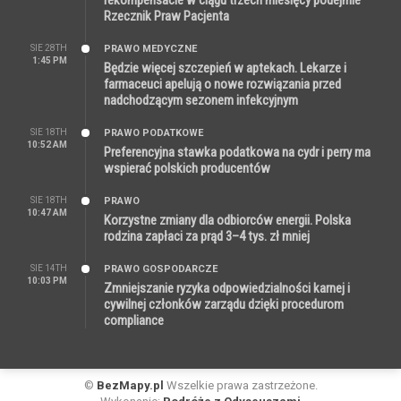
Rzecznik Praw Pacjenta
SIE 28TH
PRAWO MEDYCZNE
1:45 PM
Będzie więcej szczepień w aptekach. Lekarze i
farmaceuci apelują o nowe rozwiązania przed
nadchodzącym sezonem infekcyjnym
SIE 18TH
PRAWO PODATKOWE
10:52 AM
Preferencyjna stawka podatkowa na cydr i perry ma
wspierać polskich producentów
SIE 18TH
PRAWO
10:47 AM
Korzystne zmiany dla odbiorców energii. Polska
rodzina zapłaci za prąd 3–4 tys. zł mniej
SIE 14TH
PRAWO GOSPODARCZE
10:03 PM
Zmniejszanie ryzyka odpowiedzialności karnej i
cywilnej członków zarządu dzięki procedurom
compliance
©
BezMapy.pl
Wszelkie prawa zastrzeżone.