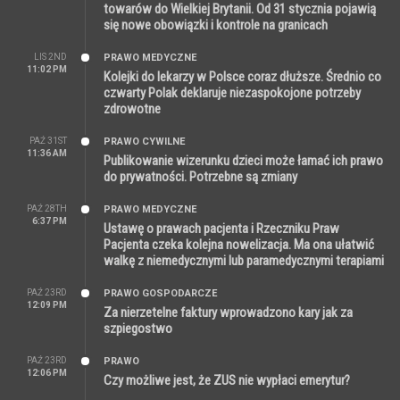
towarów do Wielkiej Brytanii. Od 31 stycznia pojawią
się nowe obowiązki i kontrole na granicach
LIS 2ND
PRAWO MEDYCZNE
11:02 PM
Kolejki do lekarzy w Polsce coraz dłuższe. Średnio co
czwarty Polak deklaruje niezaspokojone potrzeby
zdrowotne
PAŹ 31ST
PRAWO CYWILNE
11:36 AM
Publikowanie wizerunku dzieci może łamać ich prawo
do prywatności. Potrzebne są zmiany
PAŹ 28TH
PRAWO MEDYCZNE
6:37 PM
Ustawę o prawach pacjenta i Rzeczniku Praw
Pacjenta czeka kolejna nowelizacja. Ma ona ułatwić
walkę z niemedycznymi lub paramedycznymi terapiami
PAŹ 23RD
PRAWO GOSPODARCZE
12:09 PM
Za nierzetelne faktury wprowadzono kary jak za
szpiegostwo
PAŹ 23RD
PRAWO
12:06 PM
Czy możliwe jest, że ZUS nie wypłaci emerytur?