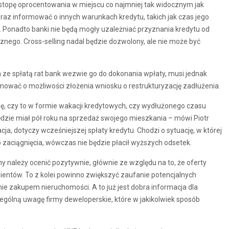
stopę oprocentowania w miejscu co najmniej tak widocznym jak
raz informować o innych warunkach kredytu, takich jak czas jego
t. Ponadto banki nie będą mogły uzależniać przyznania kredytu od
znego. Cross-selling nadal będzie dozwolony, ale nie może być
ze spłatą rat bank wezwie go do dokonania wpłaty, musi jednak
rmować o możliwości złożenia wniosku o restrukturyzację zadłużenia.
, czy to w formie wakacji kredytowych, czy wydłużonego czasu
t będzie miał pół roku na sprzedaż swojego mieszkania – mówi Piotr
ja, dotyczy wcześniejszej spłaty kredytu. Chodzi o sytuację, w której
o zaciągnięcia, wówczas nie będzie płacił wyższych odsetek.
y należy ocenić pozytywnie, głównie ze względu na to, że oferty
klientów. To z kolei powinno zwiększyć zaufanie potencjalnych
nie zakupem nieruchomości. A to już jest dobra informacja dla
gólną uwagę firmy deweloperskie, które w jakikolwiek sposób