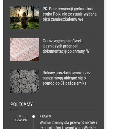
PK: Po interwencji prokuratora
córka Polki nie zostanie wydana
ojcu zamieszkałemu we
Włoszech
Coraz więcej placówek
leczniczych przenosi
dokumentację do chmury. W
przyszłości będzie można tam
przenieść cały system
zarządzania
Rolnicy poszkodowani przez
suszę mogą ubiegać się o
pomoc do 31 października.
Pierwsze gospodarstwa już
otrzymały rekompensaty
POLECAMY
LUT 1ST
PRAWO
12:46 PM
Ważne zmiany dla przewoźników i
eksporterów towarów do Wielkiej