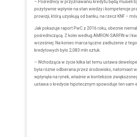
– Pośrednicy w przyznawaniu kredytu będą musieli b
pozytywnie wpłynie na stan wiedzy i kompetencje pra
prowizji, którą uzyskują od banku, na rzecz KNF – mó
Jak pokazuje raport PwC z 2016 roku, obecnie niemal
pośredniczącą. Z kolei według AMRON-SARFIN w I kw.
wcześniej. Na koniec marca łączne zadłużenie z teg
kredytowych było 2,083 mln sztuk.
– Wchodząca w życie kilka lat temu ustawa dewelope
była różnie odbierana przez środowisko, natomiast
wpłynęła na rynek, właśnie w kontekście zwiększoneg
ustawa o kredycie hipotecznym spowoduje ten sam efek