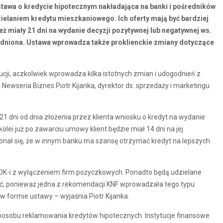
awa o kredycie hipotecznym nakładająca na banki i pośredników
elaniem kredytu mieszkaniowego. Ich oferty mają być bardziej
też miały 21 dni na wydanie decyzji pozytywnej lub negatywnej ws.
dniona. Ustawa wprowadza także proklienckie zmiany dotyczące
cji, aczkolwiek wprowadza kilka istotnych zmian i udogodnień z
 Newseria Biznes Piotr Kijanka, dyrektor ds. sprzedaży i marketingu
 dni od dnia złożenia przez klienta wniosku o kredyt na wydanie
olei już po zawarciu umowy klient będzie miał 14 dni na jej
onał się, że w innym banku ma szansę otrzymać kredyt na lepszych
SKOK-i z wyłączeniem firm pożyczkowych. Ponadto będą udzielane
owość, ponieważ jedna z rekomendacji KNF wprowadzała tego typu
w formie ustawy – wyjaśnia Piotr Kijanka.
osobu reklamowania kredytów hipotecznych. Instytucje finansowe