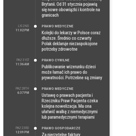
Brytanii. Od 31 stycznia pojawią
się nowe obowiązki i kontrole na
granicach
LIS 2ND
PRAWO MEDYCZNE
11:02 PM
Kolejki do lekarzy w Polsce coraz
dłuższe. Średnio co czwarty
Polak deklaruje niezaspokojone
potrzeby zdrowotne
PAŹ 31ST
PRAWO CYWILNE
11:36 AM
Publikowanie wizerunku dzieci
może łamać ich prawo do
prywatności. Potrzebne są zmiany
PAŹ 28TH
PRAWO MEDYCZNE
6:37 PM
Ustawę o prawach pacjenta i
Rzeczniku Praw Pacjenta czeka
kolejna nowelizacja. Ma ona
ułatwić walkę z niemedycznymi
lub paramedycznymi terapiami
PAŹ 23RD
PRAWO GOSPODARCZE
12:09 PM
Za nierzetelne faktury