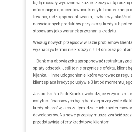
będą musiały wyraźnie wskazać rzeczywistą roczną 
informację o oprocentowaniu kredytu hipotecznego o
trwania, rodzaj oprocentowania, liczba i wysokość ra
nabycia innych produktów przy okazji kredytu hipotec
stosowany jako warunek przyznania kredytu.
Według nowych przepisów w razie problemów klienta 
wyznaczyć termin nie krótszy niż 14 dni oraz poinfo
– Bank ma obowiązek zaproponować restrukturyzację
spłaty odsetek. Jeśli to nie przyniesie efektu, klien
Kijanka. – Inne udogodnienie, które wprowadza regulac
klient spłaca kredyt po upływie 3 lat od momentu jeg
Jak podkreśla Piotr Kijanka, wchodzące w życie zmian
instytucji finansowych będą bardziej przejrzyste dla 
kredytobiorców, a co za tym idzie – ich zainteresowa
deweloperów. Na nowe przepisy muszą zwrócić szcze
przedstawiają oferty kredytowe klientom.