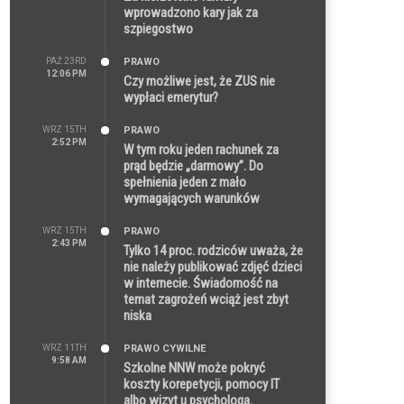
wprowadzono kary jak za
szpiegostwo
PAŹ 23RD
PRAWO
12:06 PM
Czy możliwe jest, że ZUS nie
wypłaci emerytur?
WRZ 15TH
PRAWO
2:52 PM
W tym roku jeden rachunek za
prąd będzie „darmowy”. Do
spełnienia jeden z mało
wymagających warunków
WRZ 15TH
PRAWO
2:43 PM
Tylko 14 proc. rodziców uważa, że
nie należy publikować zdjęć dzieci
w internecie. Świadomość na
temat zagrożeń wciąż jest zbyt
niska
WRZ 11TH
PRAWO CYWILNE
9:58 AM
Szkolne NNW może pokryć
koszty korepetycji, pomocy IT
albo wizyt u psychologa.