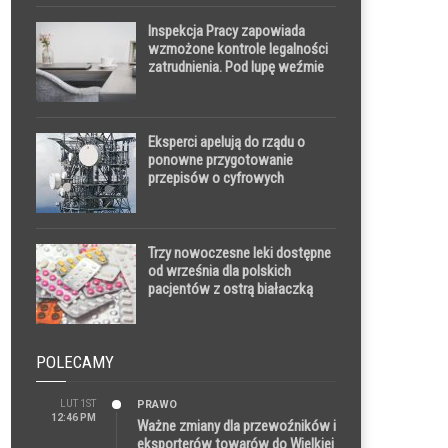
Inspekcja Pracy zapowiada
wzmożone kontrole legalności
zatrudnienia. Pod lupę weźmie
umowy o dzieło, zlecenia i
jednoosobowe działalności
gospodarcze
Eksperci apelują do rządu o
ponowne przygotowanie
przepisów o cyfrowych
umowach telekomunikacyjnych.
To ułatwiłoby życie milionom
klientów
Trzy nowoczesne leki dostępne
od września dla polskich
pacjentów z ostrą białaczką
szpikową. Hematolodzy mówią
o przełomie
POLECAMY
LUT 1ST
PRAWO
12:46 PM
Ważne zmiany dla przewoźników i
eksporterów towarów do Wielkiej