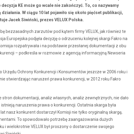
e decyzja KE może go wcale nie zakończyć. To, co nazywamy
iałania. W ciągu 10 lat pojawiło się około pięćset publikacji,
tuje Jacek Siwiński, prezes VELUX Polska.
czbę bezzasadnych zarzutów pod kątem firmy VELUX, jak również te
a Europejska podjęła decyzję o odrzuceniu kolejnej skargi Fakro na
ą Komisja rozpatrywała i na podstawie przesłanej dokumentacji z obu
nkurencji – podkreśla w rozmowie z agencją informacyjną Newseria
do Urzędu Ochrony Konkurencji i Konsumentów jeszcze w 2006 roku i
nie stwierdzając naruszeń prawa konkurencji, w 2012 roku Fakro
 stron dokumentacji, analiz własnych, analiz zewnętrznych, nie dało
 istnieją naruszenia prawa o konkurencji. Ostatnia skarga była
lat nasz konkurent dostarczył Komisji nie tylko oryginalną skargę,
mentami. To spowodowało potrzebę zaangażowania dużych
 i wielokrotnie VELUX był proszony o dostarczenie swojego
wi Siwiński.