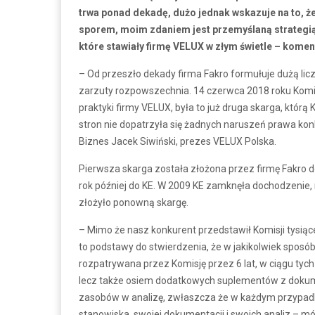
trwa ponad dekadę, dużo jednak wskazuje na to, ż
sporem, moim zdaniem jest przemyślaną strategią dz
które stawiały firmę VELUX w złym świetle – komen
– Od przeszło dekady firma Fakro formułuje dużą li
zarzuty rozpowszechnia. 14 czerwca 2018 roku Komisj
praktyki firmy VELUX, była to już druga skarga, któr
stron nie dopatrzyła się żadnych naruszeń prawa ko
Biznes Jacek Siwiński, prezes VELUX Polska.
Pierwsza skarga została złożona przez firmę Fakro 
rok później do KE. W 2009 KE zamknęła dochodzenie, 
złożyło ponowną skargę.
– Mimo że nasz konkurent przedstawił Komisji tysiące
to podstawy do stwierdzenia, że w jakikolwiek sposób
rozpatrywana przez Komisję przez 6 lat, w ciągu tych 
lecz także osiem dodatkowych suplementów z doku
zasobów w analizę, zwłaszcza że w każdym przypadku
stanowiska, swojej dokumentacji i swoich analiz – mó