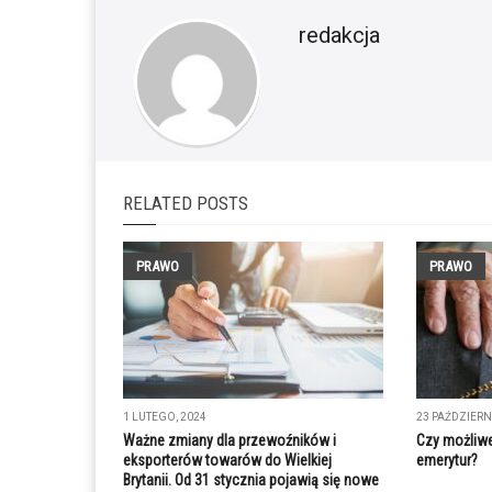
redakcja
RELATED POSTS
PRAWO
PRAWO
1 LUTEGO, 2024
23 PAŹDZIERN
Ważne zmiany dla przewoźników i
Czy możliwe
eksporterów towarów do Wielkiej
emerytur?
Brytanii. Od 31 stycznia pojawią się nowe