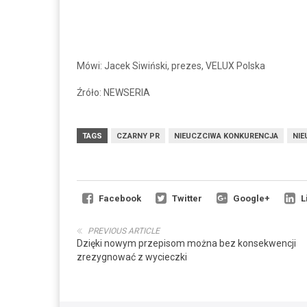
Mówi: Jacek Siwiński, prezes, VELUX Polska
Źróło: NEWSERIA
TAGS
CZARNY PR
NIEUCZCIWA KONKURENCJA
NIE
Facebook
Twitter
Google+
L
PREVIOUS ARTICLE
Dzięki nowym przepisom można bez konsekwencji
zrezygnować z wycieczki