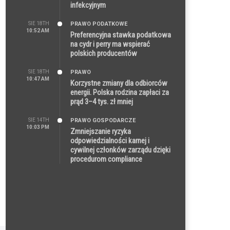
infekcyjnym
SIE 18TH
PRAWO PODATKOWE
10:52 AM
Preferencyjna stawka podatkowa
na cydr i perry ma wspierać
polskich producentów
SIE 18TH
PRAWO
10:47 AM
Korzystne zmiany dla odbiorców
energii. Polska rodzina zapłaci za
prąd 3–4 tys. zł mniej
SIE 14TH
PRAWO GOSPODARCZE
10:03 PM
Zmniejszanie ryzyka
odpowiedzialności karnej i
cywilnej członków zarządu dzięki
procedurom compliance