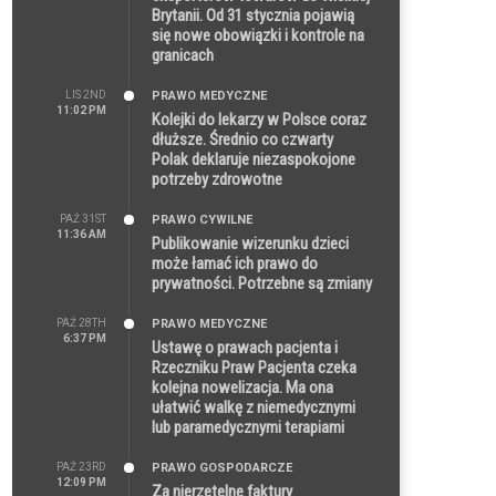
Brytanii. Od 31 stycznia pojawią
się nowe obowiązki i kontrole na
granicach
LIS 2ND
PRAWO MEDYCZNE
11:02 PM
Kolejki do lekarzy w Polsce coraz
dłuższe. Średnio co czwarty
Polak deklaruje niezaspokojone
potrzeby zdrowotne
PAŹ 31ST
PRAWO CYWILNE
11:36 AM
Publikowanie wizerunku dzieci
może łamać ich prawo do
prywatności. Potrzebne są zmiany
PAŹ 28TH
PRAWO MEDYCZNE
6:37 PM
Ustawę o prawach pacjenta i
Rzeczniku Praw Pacjenta czeka
kolejna nowelizacja. Ma ona
ułatwić walkę z niemedycznymi
lub paramedycznymi terapiami
PAŹ 23RD
PRAWO GOSPODARCZE
12:09 PM
Za nierzetelne faktury