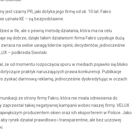
 jest czarny PR, jaki dotyka jego firmę od ok. 10 lat. Fakro
wnie uznała KE – są bezpodstawne.
gdzieś w tle, ale o pewną metodę działania, która ma na celu
aje się dobrze, dzięki takim działaniom firma Fakro uzyskuje dużą
 zwraca na siebie uwagę liderów opinii, decydentów, jednocześnie
UX – podkreśla Siwiński.
 że od momentu rozpoczęcia sporu w mediach pojawiło się blisko
y dotyczące praktyk naruszających prawa konkurencji. Publikacje
ało zyskać darmową reklamę, jednocześnie dyskredytując w oczach
unikacji ze strony firmy Fakro, która nie miała odniesienia do
 zaprzestał takiej negatywnej kampanii wobec naszej firmy. VELUX
st największym producentem okien oraz ich eksporterem w Polsce. Jako
aby rynek działał prawidłowo i transparentnie, ale bez uczciwej
i.