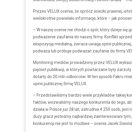
Prezes VELUX ocenia, że oprócz ścieżki prawnej, istotny
wielokrotnie powielało informacje, które – jak pono
– W naszej ocenie nie chodzi o spór, który dzieje się 
podważenie zaufania do naszej firmy. Konflikt sprzed
ekspozycję medialną, zwraca uwagę opinii publicznej,
podważa lub próbuje podważać zaufanie do firmy VEL
Monitoring mediów prowadzony przez VELUX wykazał,
pięćset publikacji, w których powtarzane były zarzut
dotarły do 20 mln odbiorców. W ten sposób Fakro mi
opinii publicznej firmę VELUX.
– Przedstawiliśmy bardzo wiele przykładów takiej kom
faktów, wezwaliśmy naszego konkurenta do tego, aby
działa w Polsce już 28 lat, zatrudnia 4 250 osób, je
duży gracz jesteśmy najbardziej zainteresowani tym, 
konkurencji nie jest to możliwe – ocenia Jacek Siwińsk