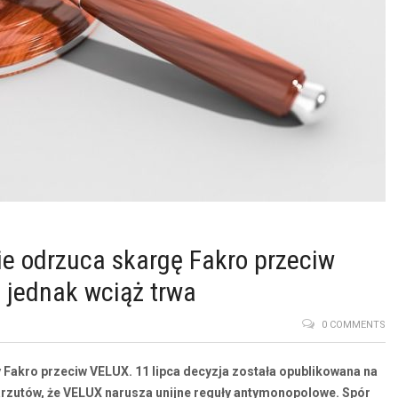
e odrzuca skargę Fakro przeciw
 jednak wciąż trwa
0 COMMENTS
 Fakro przeciw VELUX. 11 lipca decyzja została opublikowana na
zarzutów, że VELUX narusza unijne reguły antymonopolowe. Spór