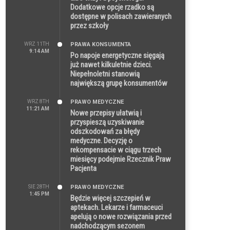
Dodatkowe opcje rzadko są
dostępne w polisach zawieranych
przez szkoły
WRZ 11TH
PRAWA KONSUMENTA
9:14 AM
Po napoje energetyczne sięgają
już nawet kilkuletnie dzieci.
Niepełnoletni stanowią
największą grupę konsumentów
WRZ 8TH
PRAWO MEDYCZNE
11:21 AM
Nowe przepisy ułatwią i
przyspieszą uzyskiwanie
odszkodowań za błędy
medyczne. Decyzję o
rekompensacie w ciągu trzech
miesięcy podejmie Rzecznik Praw
Pacjenta
SIE 28TH
PRAWO MEDYCZNE
1:45 PM
Będzie więcej szczepień w
aptekach. Lekarze i farmaceuci
apelują o nowe rozwiązania przed
nadchodzącym sezonem