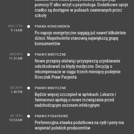
pomocy IT albo wizyt u psychologa. Dodatkowe opcje
rzadko są dostępne w polisach zawieranych przez
szkoły
WRZ 11TH
PRAWA KONSUMENTA
9:14 AM
Po napoje energetyczne sięgają już nawet kilkuletnie
dzieci. Niepełnoletni stanowią największą grupę
konsumentów
WRZ 8TH
PRAWO MEDYCZNE
11:21 AM
Nowe przepisy ułatwią i przyspieszą uzyskiwanie
odszkodowań za błędy medyczne. Decyzję o
rekompensacie w ciągu trzech miesięcy podejmie
Rzecznik Praw Pacjenta
SIE 28TH
PRAWO MEDYCZNE
1:45 PM
Będzie więcej szczepień w aptekach. Lekarze i
farmaceuci apelują o nowe rozwiązania przed
nadchodzącym sezonem infekcyjnym
SIE 18TH
PRAWO PODATKOWE
10:52 AM
Preferencyjna stawka podatkowa na cydr i perry ma
wspierać polskich producentów