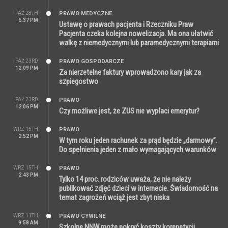
PAŹ 28TH
PRAWO MEDYCZNE
6:37 PM
Ustawę o prawach pacjenta i Rzeczniku Praw
Pacjenta czeka kolejna nowelizacja. Ma ona ułatwić
walkę z niemedycznymi lub paramedycznymi terapiami
PAŹ 23RD
PRAWO GOSPODARCZE
12:09 PM
Za nierzetelne faktury wprowadzono kary jak za
szpiegostwo
PAŹ 23RD
PRAWO
12:06 PM
Czy możliwe jest, że ZUS nie wypłaci emerytur?
WRZ 15TH
PRAWO
2:52 PM
W tym roku jeden rachunek za prąd będzie „darmowy”.
Do spełnienia jeden z mało wymagających warunków
WRZ 15TH
PRAWO
2:43 PM
Tylko 14 proc. rodziców uważa, że nie należy
publikować zdjęć dzieci w internecie. Świadomość na
temat zagrożeń wciąż jest zbyt niska
WRZ 11TH
PRAWO CYWILNE
9:58 AM
Szkolne NNW może pokryć koszty korepetycji,