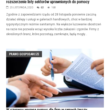
rozszerzenie listy sektorów uprawnionych do pomocy
25 LISTOPADA, 2020
63
168
Zgodnie z zapowiedziami rządu od 28 listopada ponownie zaczną
działać sklepy i usługi w galeriach handlowych, choć w bardziej
rygorystycznym reżimie sanitarnym. Na większe luzowanie obostrzeń
na razie nie pozwala wciąż wysoka liczba zakażeń i zgonów. Firmy z
określonych branż, które pozostają zamknięte, będą mogły...
PRAWO GOSPODARCZE
W czerwcu wygasa pomoc dla firm w ramach tarczy