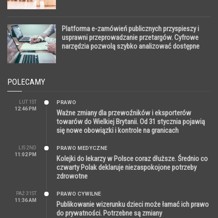
Platforma e-zamówień publicznych przyspieszy i
usprawni przeprowadzanie przetargów. Cyfrowe
narzędzia pozwolą szybko analizować dostępne
dane
POLECAMY
LUT 1ST
PRAWO
12:46 PM
Ważne zmiany dla przewoźników i eksporterów
towarów do Wielkiej Brytanii. Od 31 stycznia pojawią
się nowe obowiązki i kontrole na granicach
LIS 2ND
PRAWO MEDYCZNE
11:02 PM
Kolejki do lekarzy w Polsce coraz dłuższe. Średnio co
czwarty Polak deklaruje niezaspokojone potrzeby
zdrowotne
PAŹ 31ST
PRAWO CYWILNE
11:36 AM
Publikowanie wizerunku dzieci może łamać ich prawo
do prywatności. Potrzebne są zmiany