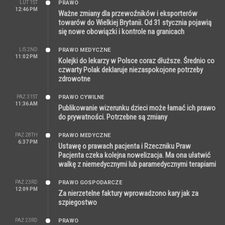
LUT 1ST
PRAWO
12:46 PM
Ważne zmiany dla przewoźników i eksporterów
towarów do Wielkiej Brytanii. Od 31 stycznia pojawią
się nowe obowiązki i kontrole na granicach
LIS 2ND
PRAWO MEDYCZNE
11:02 PM
Kolejki do lekarzy w Polsce coraz dłuższe. Średnio co
czwarty Polak deklaruje niezaspokojone potrzeby
zdrowotne
PAŹ 31ST
PRAWO CYWILNE
11:36 AM
Publikowanie wizerunku dzieci może łamać ich prawo
do prywatności. Potrzebne są zmiany
PAŹ 28TH
PRAWO MEDYCZNE
6:37 PM
Ustawę o prawach pacjenta i Rzeczniku Praw
Pacjenta czeka kolejna nowelizacja. Ma ona ułatwić
walkę z niemedycznymi lub paramedycznymi terapiami
PAŹ 23RD
PRAWO GOSPODARCZE
12:09 PM
Za nierzetelne faktury wprowadzono kary jak za
szpiegostwo
PAŹ 23RD
PRAWO