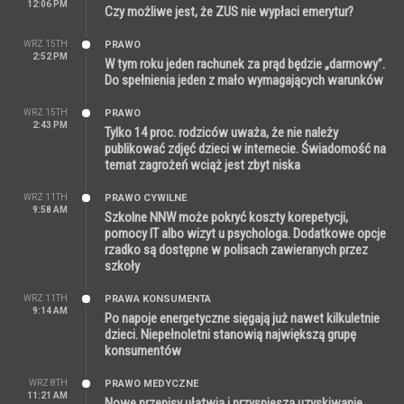
12:06 PM
Czy możliwe jest, że ZUS nie wypłaci emerytur?
WRZ 15TH
PRAWO
2:52 PM
W tym roku jeden rachunek za prąd będzie „darmowy”.
Do spełnienia jeden z mało wymagających warunków
WRZ 15TH
PRAWO
2:43 PM
Tylko 14 proc. rodziców uważa, że nie należy
publikować zdjęć dzieci w internecie. Świadomość na
temat zagrożeń wciąż jest zbyt niska
WRZ 11TH
PRAWO CYWILNE
9:58 AM
Szkolne NNW może pokryć koszty korepetycji,
pomocy IT albo wizyt u psychologa. Dodatkowe opcje
rzadko są dostępne w polisach zawieranych przez
szkoły
WRZ 11TH
PRAWA KONSUMENTA
9:14 AM
Po napoje energetyczne sięgają już nawet kilkuletnie
dzieci. Niepełnoletni stanowią największą grupę
konsumentów
WRZ 8TH
PRAWO MEDYCZNE
11:21 AM
Nowe przepisy ułatwią i przyspieszą uzyskiwanie