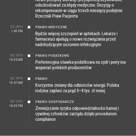
odszkodowań za błędy medyczne. Decyzję o
rekompensacie w ciągu trzech miesięcy podejmie
Rzecznik Praw Pacjenta
SIE 28TH
PRAWO MEDYCZNE
1:45 PM
Będzie więcej szczepień w aptekach. Lekarze i
farmaceuci apelują o nowe rozwiązania przed
nadchodzącym sezonem infekcyjnym
SIE 18TH
PRAWO PODATKOWE
10:52 AM
Preferencyjna stawka podatkowa na cydr i perry ma
wspierać polskich producentów
SIE 18TH
PRAWO
10:47 AM
Korzystne zmiany dla odbiorców energii. Polska
rodzina zapłaci za prąd 3–4 tys. zł mniej
SIE 14TH
PRAWO GOSPODARCZE
10:03 PM
Zmniejszanie ryzyka odpowiedzialności karnej i
cywilnej członków zarządu dzięki procedurom
compliance