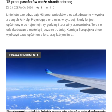
75 proc. pasażerów może stracić ochronę
21 CZERWCA, 2020
3
110
Linie lotnicze odrzucają 93 proc. wniosków o odszkodowanie – wynika
z danych AirHelp. Przysługuje ono m.in. w sytuacji, kiedy lot jest
opóźniony o co najmniej trzy godziny i to z winy przewoźnika. Teraz o
odszkodowanie może być jeszcze trudniej. Komisja Europejska chce
wydłużyć czas opóźnienia lotu, przy którym linie...
PRAWA KONSUMENTA
Pasażerowie polskich lotnisk mogą się starać o odszkodowania