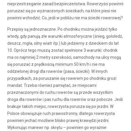
nieprzestrzeganie zasad bezpieczeństwa. Rowerzyści powinni
poruszać się po wyznaczonych ścieżkach, na które piesi nie
powinni wchodzić. Co, jeśli w pobliżu nie ma ścieżki rowerowej?
Przepisy są jednoznaczne. Po chodniku można jeździć tylko
wtedy, gdy panują złe warunki atmosferyczne (śnieg, gołoledź,
deszcz, mgła, silny wiatr itp.) lub jedziemy z dzieckiem do lat
10. Oprócz tego muszą zostać spełnione 3 warunki: chodnik
ma co najmniej 2 metry szerokości, samochody na ulicy mogą
się poruszać z prędkością minimum 50 km/h i nie ma
oddzielonej drogi dla rowerów (pasa, ścieżki). W innych
przypadkach, za poruszanie się rowerem po chodniku grozi
mandat. Trzeba również pamiętać, że miejscami
przeznaczonymi do ruchu rowerów są przede wszystkim
droga dla rowerów i pas ruchu dla rowerów oraz pobocze. Jeśli
brakuje takich miejsc, rowerzysta porusza się po jezdni. W
Polsce obowiązuje ruch prawostronny, dlatego rowerzysta
powinien jechać możliwie blisko prawej krawędzi jezdni.
Wykonując manewr np. skrętu – powinien go wyraźnie