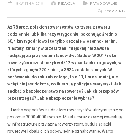
18 KWIETNIA, 2018
REDAKCJA
PRAWO CYWILNE
0 COMMENTS
Aż 78 proc. polskich rowerzystów korzysta z roweru
codziennie lub kilka razy w tygodniu, pokonując średnio
60,4 km tygodniowo i to tylko sezonie wiosenno-letnim.
Niestety, zmiany w przestrzeni miejskiej nie zawsze
nadążają za przyrostem fanów dwuśladów. W 2017 roku
rowerzyści uczestniczyli w 4212 wypadkach drogowych, w
których zginęło 220 z nich, a 3824 zostało rannych. W
porównaniu do roku ubiegłego, to o 11,1 proc. mniej, ale
wciąż nie jest dobrze, co ilustrują policyjne statystyki. Jak
zadbać o bezpieczeństwo na rowerze? Jakich przepisów
przestrzegać? Jakie ubezpieczenie wybrać?
– Liczba wypadków z udziałem rowerzystów utrzymuje się na
poziomie 3000-4000 rocznie. Miasta coraz częściej inwestują
w infrastrukturę przyjazną rowerzystom, budują ścieżki
rowerowe i dbają o ich odpowiednie oznakowanie. Warto