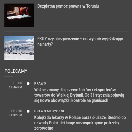
Bezpłatna pomoc prawna w Toruniu
EKUZ czy ubezpieczenie – co wybrać wyjeżdżając
na narty?
POLECAMY
LUT 1ST
PRAWO
12:46 PM
Ważne zmiany dla przewoźników i eksporterów
towarów do Wielkiej Brytanii. Od 31 stycznia pojawią
się nowe obowiązki i kontrole na granicach
LIS 2ND
PRAWO MEDYCZNE
11:02 PM
Kolejki do lekarzy w Polsce coraz dłuższe. Średnio co
czwarty Polak deklaruje niezaspokojone potrzeby
zdrowotne