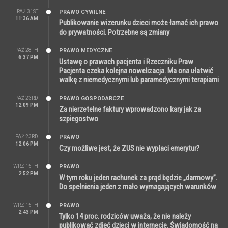
PAŹ 31ST
PRAWO CYWILNE
11:36 AM
Publikowanie wizerunku dzieci może łamać ich prawo
do prywatności. Potrzebne są zmiany
PAŹ 28TH
PRAWO MEDYCZNE
6:37 PM
Ustawę o prawach pacjenta i Rzeczniku Praw
Pacjenta czeka kolejna nowelizacja. Ma ona ułatwić
walkę z niemedycznymi lub paramedycznymi terapiami
PAŹ 23RD
PRAWO GOSPODARCZE
12:09 PM
Za nierzetelne faktury wprowadzono kary jak za
szpiegostwo
PAŹ 23RD
PRAWO
12:06 PM
Czy możliwe jest, że ZUS nie wypłaci emerytur?
WRZ 15TH
PRAWO
2:52 PM
W tym roku jeden rachunek za prąd będzie „darmowy”.
Do spełnienia jeden z mało wymagających warunków
WRZ 15TH
PRAWO
2:43 PM
Tylko 14 proc. rodziców uważa, że nie należy
publikować zdjęć dzieci w internecie. Świadomość na