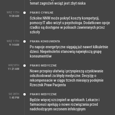
temat zagrożeń wciąż jest zbyt niska
WRZ 11TH
PRAWO CYWILNE
9:58 AM
Szkolne NNW może pokryć koszty korepetycji,
pomocy IT albo wizyt u psychologa. Dodatkowe opcje
rzadko są dostępne w polisach zawieranych przez
szkoły
WRZ 11TH
PRAWA KONSUMENTA
9:14 AM
Po napoje energetyczne sięgają już nawet kilkuletnie
dzieci. Niepełnoletni stanowią największą grupę
konsumentów
WRZ 8TH
PRAWO MEDYCZNE
11:21 AM
Nowe przepisy ułatwią i przyspieszą uzyskiwanie
odszkodowań za błędy medyczne. Decyzję o
rekompensacie w ciągu trzech miesięcy podejmie
Rzecznik Praw Pacjenta
SIE 28TH
PRAWO MEDYCZNE
1:45 PM
Będzie więcej szczepień w aptekach. Lekarze i
farmaceuci apelują o nowe rozwiązania przed
nadchodzącym sezonem infekcyjnym