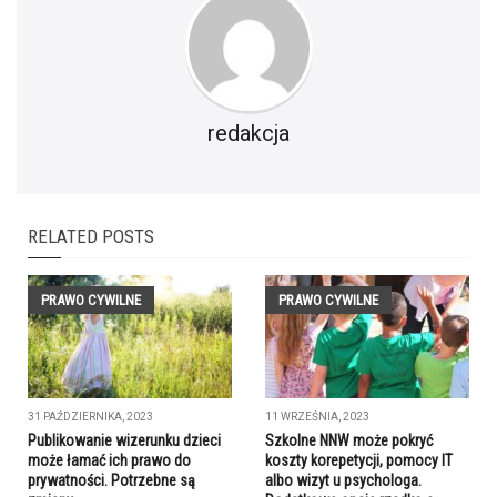
redakcja
RELATED POSTS
PRAWO CYWILNE
PRAWO CYWILNE
31 PAŹDZIERNIKA, 2023
11 WRZEŚNIA, 2023
Publikowanie wizerunku dzieci
Szkolne NNW może pokryć
może łamać ich prawo do
koszty korepetycji, pomocy IT
prywatności. Potrzebne są
albo wizyt u psychologa.