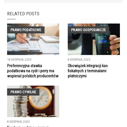
RELATED POSTS
PRAWO PODATKOWE
PRAWO GOSPODARCZE
18 SIERPNIA, 2023
8 SIERPNIA, 2023
Preferencyjna stawka
Obowiązek integracji kas
podatkowa na cydr i perry ma
fiskalnych z terminalami
wspierać polskich producentów
płatniczymi
PRAWO CYWILNE
8 SIERPNIA, 2023