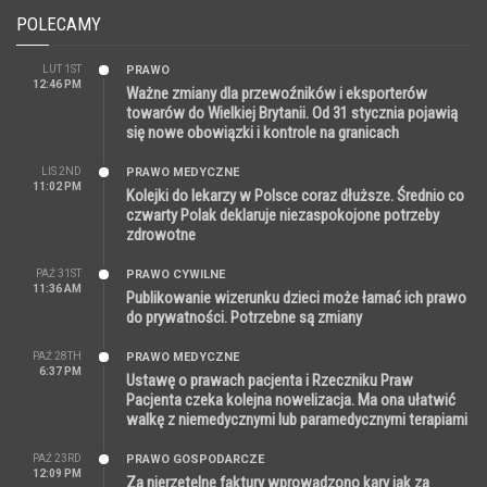
POLECAMY
LUT 1ST
PRAWO
12:46 PM
Ważne zmiany dla przewoźników i eksporterów
towarów do Wielkiej Brytanii. Od 31 stycznia pojawią
się nowe obowiązki i kontrole na granicach
LIS 2ND
PRAWO MEDYCZNE
11:02 PM
Kolejki do lekarzy w Polsce coraz dłuższe. Średnio co
czwarty Polak deklaruje niezaspokojone potrzeby
zdrowotne
PAŹ 31ST
PRAWO CYWILNE
11:36 AM
Publikowanie wizerunku dzieci może łamać ich prawo
do prywatności. Potrzebne są zmiany
PAŹ 28TH
PRAWO MEDYCZNE
6:37 PM
Ustawę o prawach pacjenta i Rzeczniku Praw
Pacjenta czeka kolejna nowelizacja. Ma ona ułatwić
walkę z niemedycznymi lub paramedycznymi terapiami
PAŹ 23RD
PRAWO GOSPODARCZE
12:09 PM
Za nierzetelne faktury wprowadzono kary jak za