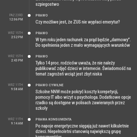
szpiegostwo
PAŹ 23RD
PRAWO
12:06 PM
Czy możliwe jest, że ZUS nie wypłaci emerytur?
WRZ 15TH
PRAWO
2:52 PM
W tym roku jeden rachunek za prąd będzie „darmowy”.
Do spełnienia jeden z mało wymagających warunków
WRZ 15TH
PRAWO
2:43 PM
Tylko 14 proc. rodziców uważa, że nie należy
publikować zdjęć dzieci w internecie. Świadomość na
temat zagrożeń wciąż jest zbyt niska
WRZ 11TH
PRAWO CYWILNE
9:58 AM
Szkolne NNW może pokryć koszty korepetycji,
pomocy IT albo wizyt u psychologa. Dodatkowe opcje
rzadko są dostępne w polisach zawieranych przez
szkoły
WRZ 11TH
PRAWA KONSUMENTA
9:14 AM
Po napoje energetyczne sięgają już nawet kilkuletnie
dzieci. Niepełnoletni stanowią największą grupę
konsumentów