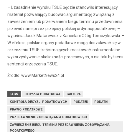
– Uzasadnienie wyroku TSUE będzie stanowiło interesujący
materiał pozwalający budować argumentację związaną z
zawieszeniem lub przerwaniem biegu terminu przedawnienia
przewidziane przez przepisy polskiej ordynacji podatkowej –
wyjaśnia Jacek Matarewicz z Kancelarii Ożóg Tomczykowski. –
W efekcie, polskie organy podatkowe mogą doszukiwać się w
orzeczeniu TSUE treści mających maskować instrumentalne
wykorzystywanie okoliczności procesowych, a nie taki był sens
sentencji orzeczenia TSUE.
Źródło: www.MarketNews24.pl
TAGS
DECYZJA PODATKOWA
FAKTURA
KONTROLA DECYZJI PODATKOWYCH
PODATEK
PODATKI
PRAWO PODATKOWE
PRZEDAWNIENIE ZOBOWIĄZANIA PODATKOWEGO
ZAWIESZENIE BIEGU TERMINU PRZEDAWNIENIA ZOBOWIĄZANIA
PODATKOWEGO