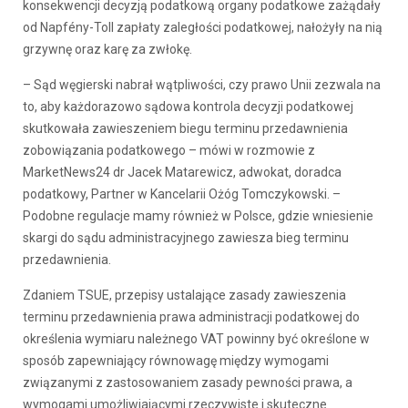
konsekwencji decyzją podatkową organy podatkowe zażądały
od Napfény-Toll zapłaty zaległości podatkowej, nałożyły na nią
grzywnę oraz karę za zwłokę.
– Sąd węgierski nabrał wątpliwości, czy prawo Unii zezwala na
to, aby każdorazowo sądowa kontrola decyzji podatkowej
skutkowała zawieszeniem biegu terminu przedawnienia
zobowiązania podatkowego – mówi w rozmowie z
MarketNews24 dr Jacek Matarewicz, adwokat, doradca
podatkowy, Partner w Kancelarii Ożóg Tomczykowski. –
Podobne regulacje mamy również w Polsce, gdzie wniesienie
skargi do sądu administracyjnego zawiesza bieg terminu
przedawnienia.
Zdaniem TSUE, przepisy ustalające zasady zawieszenia
terminu przedawnienia prawa administracji podatkowej do
określenia wymiaru należnego VAT powinny być określone w
sposób zapewniający równowagę między wymogami
związanymi z zastosowaniem zasady pewności prawa, a
wymogami umożliwiającymi rzeczywiste i skuteczne