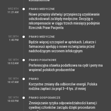
WRZ 8TH
PRAWO MEDYCZNE
11:21 AM
Nowe przepisy ułatwią i przyspieszą uzyskiwanie
odszkodowań za błędy medyczne. Decyzję o
rekompensacie w ciągu trzech miesięcy podejmie
Rzecznik Praw Pacjenta
SIE 28TH
PRAWO MEDYCZNE
1:45 PM
Będzie więcej szczepień w aptekach. Lekarze i
farmaceuci apelują o nowe rozwiązania przed
nadchodzącym sezonem infekcyjnym
SIE 18TH
PRAWO PODATKOWE
10:52 AM
Preferencyjna stawka podatkowa na cydr i perry ma
wspierać polskich producentów
SIE 18TH
PRAWO
10:47 AM
Korzystne zmiany dla odbiorców energii. Polska
rodzina zapłaci za prąd 3–4 tys. zł mniej
SIE 14TH
PRAWO GOSPODARCZE
10:03 PM
Zmniejszanie ryzyka odpowiedzialności karnej i
cywilnej członków zarządu dzięki procedurom