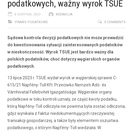
podatkowych, ważny wyrok TSUE
8 SIERPNIA, 2023
REDAKCJA
PRAWO PODATKOWE
0 COMMENTS
Sądowa kontrola decyzji podatkowych nie może prowadzić
do kwestionowania sytuacji zainteresowanych podatników
w nieskończoność. Wyrok TSUE jest bardzo ważny dla
polskich podatników, choć dotyczy węgierskich organów
podatkowych.
13 lipca 2023 r. TSUE wydał wyrok w węgierskiej sprawie C-
615/21 Napfény-Toll Kft. Przeciwko Nemzeti Adó- és
Vámhivatal Fellebviteli Igazgatósága. Węgierskie organy
podatkowe w toku kontroli uznały, że część kwoty podatku,
którą Napfény-Toll odliczyła nie powinna była zostać odliczona,
gdyż wynikała z faktur niedokumentujących rzeczywistej
transakcji gospodarczej, a także były elementem oszustwa
podatkowego, o którym Napfény-Toll wiedziała. W