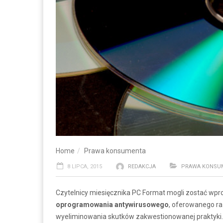
Home
Prawa konsumenta
8 LIPCA, 2015
REDAKCJA
PRAWA KONSU
Czytelnicy miesięcznika PC Format mogli zostać wp
oprogramowania antywirusowego
, oferowanego r
wyeliminowania skutków zakwestionowanej praktyki.