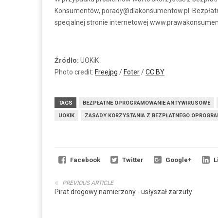
Konsumentów, porady@dlakonsumentow.pl. Bezpłatna i
specjalnej stronie internetowej www.prawakonsument
Źródło:
UOKiK
Photo credit:
Freejpg
/
Foter
/
CC BY
TAGS
BEZPŁATNE OPROGRAMOWANIE ANTYWIRUSOWE
UOKIK
ZASADY KORZYSTANIA Z BEZPŁATNEGO OPROGR
Facebook
Twitter
Google+
L
PREVIOUS ARTICLE
Pirat drogowy namierzony - usłyszał zarzuty