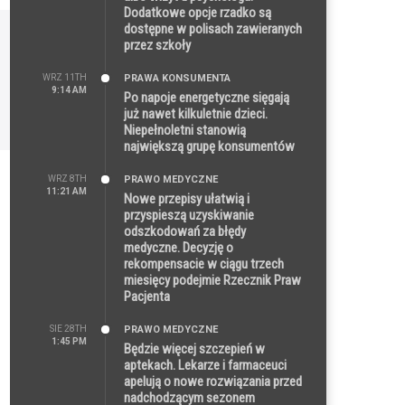
Dodatkowe opcje rzadko są
dostępne w polisach zawieranych
przez szkoły
WRZ 11TH
PRAWA KONSUMENTA
9:14 AM
Po napoje energetyczne sięgają
już nawet kilkuletnie dzieci.
Niepełnoletni stanowią
największą grupę konsumentów
WRZ 8TH
PRAWO MEDYCZNE
11:21 AM
Nowe przepisy ułatwią i
przyspieszą uzyskiwanie
odszkodowań za błędy
medyczne. Decyzję o
rekompensacie w ciągu trzech
miesięcy podejmie Rzecznik Praw
Pacjenta
SIE 28TH
PRAWO MEDYCZNE
1:45 PM
Będzie więcej szczepień w
aptekach. Lekarze i farmaceuci
apelują o nowe rozwiązania przed
nadchodzącym sezonem