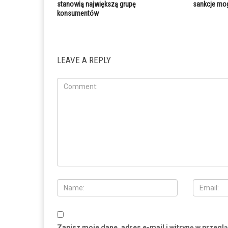
stanowią największą grupę
sankcje mog
konsumentów
LEAVE A REPLY
Zapisz moje dane, adres e-mail i witrynę w przegl