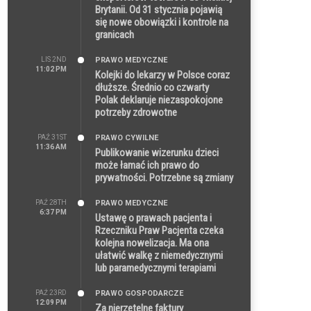
Brytanii. Od 31 stycznia pojawią
się nowe obowiązki i kontrole na
granicach
LIS 2ND
PRAWO MEDYCZNE
11:02 PM
Kolejki do lekarzy w Polsce coraz
dłuższe. Średnio co czwarty
Polak deklaruje niezaspokojone
potrzeby zdrowotne
PAŹ 31ST
PRAWO CYWILNE
11:36 AM
Publikowanie wizerunku dzieci
może łamać ich prawo do
prywatności. Potrzebne są zmiany
PAŹ 28TH
PRAWO MEDYCZNE
6:37 PM
Ustawę o prawach pacjenta i
Rzeczniku Praw Pacjenta czeka
kolejna nowelizacja. Ma ona
ułatwić walkę z niemedycznymi
lub paramedycznymi terapiami
PAŹ 23RD
PRAWO GOSPODARCZE
12:09 PM
Za nierzetelne faktury