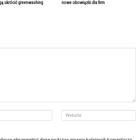
ą ukrócić greenwashing
nowe obowiązki dla firm
ądarce aby wypełnić dane podczas pisania kolejnych komentarzy.