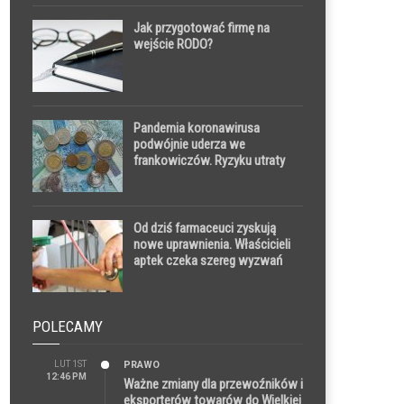
Jak przygotować firmę na
wejście RODO?
Pandemia koronawirusa
podwójnie uderza we
frankowiczów. Ryzyku utraty
pracy i wynagrodzeń
towarzyszy rekordowy wzrost
rat kredytów
Od dziś farmaceuci zyskują
nowe uprawnienia. Właścicieli
aptek czeka szereg wyzwań
POLECAMY
LUT 1ST
PRAWO
12:46 PM
Ważne zmiany dla przewoźników i
eksporterów towarów do Wielkiej