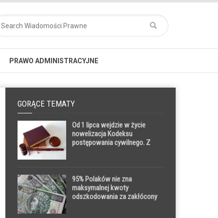
PRAWO ADMINISTRACYJNE
GORĄCE TEMATY
Od 1 lipca wejdzie w życie
nowelizacja Kodeksu
postępowania cywilnego. Z
powodu braków kadrowych w
sądach może nie przyspieszyć
prowadzenia spraw
95% Polaków nie zna
maksymalnej kwoty
odszkodowania za zakłócony
lot