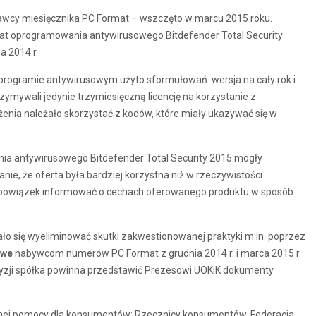
wcy miesięcznika PC Format – wszczęto w marcu 2015 roku.
mat oprogramowania antywirusowego Bitdefender Total Security
a 2014 r.
programie antywirusowym użyto sformułowań: wersja na cały rok i
mywali jedynie trzymiesięczną licencję na korzystanie z
enia należało skorzystać z kodów, które miały ukazywać się w
ia antywirusowego Bitdefender Total Security 2015 mogły
 że oferta była bardziej korzystna niż w rzeczywistości.
bowiązek informować o cechach oferowanego produktu w sposób
 się wyeliminować skutki zakwestionowanej praktyki m.in. poprzez
owe
nabywcom numerów PC Format z grudnia 2014 r. i marca 2015 r.
yzji spółka powinna przedstawić Prezesowi UOKiK dokumenty
nej pomocy dla konsumentów: Rzecznicy konsumentów, Federacja