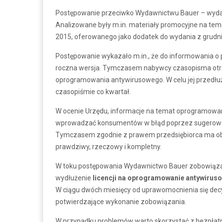
Postępowanie przeciwko Wydawnictwu Bauer – wyda
Analizowane były m.in. materiały promocyjne na te
2015, oferowanego jako dodatek do wydania z grudni
Postępowanie wykazało m.in., że do informowania o 
roczna wersja. Tymczasem nabywcy czasopisma otrzy
oprogramowania antywirusowego. W celu jej przedłuż
czasopiśmie co kwartał.
W ocenie Urzędu, informacje na temat oprogramowan
wprowadzać konsumentów w błąd poprzez sugerowanie,
Tymczasem zgodnie z prawem przedsiębiorca ma o
prawdziwy, rzeczowy i kompletny.
W toku postępowania Wydawnictwo Bauer zobowiązało
wydłużenie
licencji na oprogramowanie antywirus
W ciągu dwóch miesięcy od uprawomocnienia się dec
potwierdzające wykonanie zobowiązania.
W przypadku problemów warto skorzystać z bezpłat