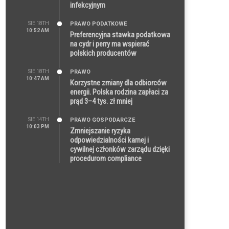
infekcyjnym
SIE 18TH
PRAWO PODATKOWE
10:52 AM
Preferencyjna stawka podatkowa
na cydr i perry ma wspierać
polskich producentów
SIE 18TH
PRAWO
10:47 AM
Korzystne zmiany dla odbiorców
energii. Polska rodzina zapłaci za
prąd 3–4 tys. zł mniej
SIE 14TH
PRAWO GOSPODARCZE
10:03 PM
Zmniejszanie ryzyka
odpowiedzialności karnej i
cywilnej członków zarządu dzięki
procedurom compliance