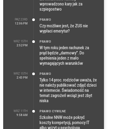
wprowadzono kary jak za
szpiegostwo
PAŹ 23RD
PRAWO
12:06 PM
Czy możliwe jest, że ZUS nie
wypłaci emerytur?
WRZ 15TH
PRAWO
2:52 PM
W tym roku jeden rachunek za
prąd będzie „darmowy”. Do
spełnienia jeden z mało
wymagających warunków
WRZ 15TH
PRAWO
2:43 PM
Tylko 14 proc. rodziców uważa, że
nie należy publikować zdjęć dzieci
w internecie. Świadomość na
temat zagrożeń wciąż jest zbyt
niska
WRZ 11TH
PRAWO CYWILNE
9:58 AM
Szkolne NNW może pokryć
koszty korepetycji, pomocy IT
albo wizyt u psychologa.