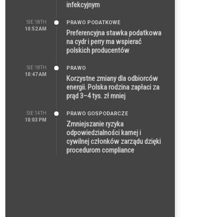
infekcyjnym
SIE 18TH
PRAWO PODATKOWE
10:52 AM
Preferencyjna stawka podatkowa
na cydr i perry ma wspierać
polskich producentów
SIE 18TH
PRAWO
10:47 AM
Korzystne zmiany dla odbiorców
energii. Polska rodzina zapłaci za
prąd 3–4 tys. zł mniej
SIE 14TH
PRAWO GOSPODARCZE
10:03 PM
Zmniejszanie ryzyka
odpowiedzialności karnej i
cywilnej członków zarządu dzięki
procedurom compliance