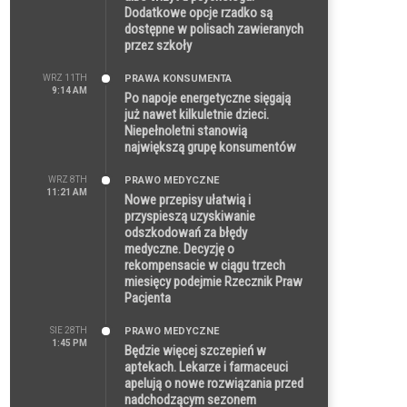
Dodatkowe opcje rzadko są
dostępne w polisach zawieranych
przez szkoły
WRZ 11TH
PRAWA KONSUMENTA
9:14 AM
Po napoje energetyczne sięgają
już nawet kilkuletnie dzieci.
Niepełnoletni stanowią
największą grupę konsumentów
WRZ 8TH
PRAWO MEDYCZNE
11:21 AM
Nowe przepisy ułatwią i
przyspieszą uzyskiwanie
odszkodowań za błędy
medyczne. Decyzję o
rekompensacie w ciągu trzech
miesięcy podejmie Rzecznik Praw
Pacjenta
SIE 28TH
PRAWO MEDYCZNE
1:45 PM
Będzie więcej szczepień w
aptekach. Lekarze i farmaceuci
apelują o nowe rozwiązania przed
nadchodzącym sezonem