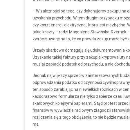
– W zależności od tego, czy dokonujemy zakupu na gi
uzyskania przychodu. W tym drugim przypadku może by
czy koszt energii elektrycznej, która jest niezbędn
takie koszty – radzi Magdalena Sławińska-Rzemek. – 
zwrócić uwagę na to, że co prawda zakup może być 
Urzędy skarbowe domagają się udokumentowania kosz
Uzyskanie takiej faktury przy zakupie kryptowaluty na
musiał zapłacić podatek od przychodu, a nie dochodu
Jednak największy sprzeciw zainteresowanych budzi 
odprowadzania podatku od czynności cywilnoprawnych.
ten sposób zarabiając na niewielkich różnicach w cena
każdorazowo formularza nie tylko zabierze czas i u
skarbowych kolejnymi papierami. Stąd protest prze
finansów w wywiadzie radiowym złagodził stanowisko, 
rozliczenia się z tego obciążenia, to nie będzie musiał
ma.