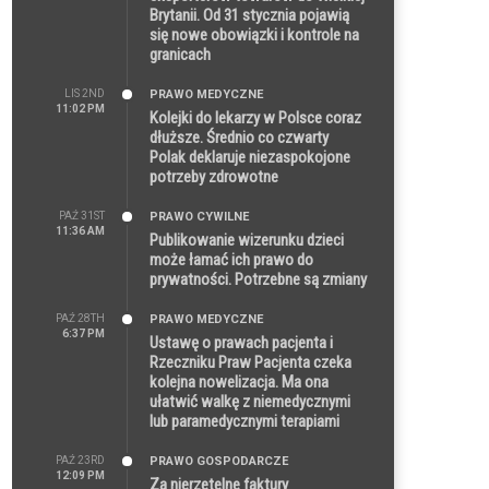
Brytanii. Od 31 stycznia pojawią
się nowe obowiązki i kontrole na
granicach
LIS 2ND
PRAWO MEDYCZNE
11:02 PM
Kolejki do lekarzy w Polsce coraz
dłuższe. Średnio co czwarty
Polak deklaruje niezaspokojone
potrzeby zdrowotne
PAŹ 31ST
PRAWO CYWILNE
11:36 AM
Publikowanie wizerunku dzieci
może łamać ich prawo do
prywatności. Potrzebne są zmiany
PAŹ 28TH
PRAWO MEDYCZNE
6:37 PM
Ustawę o prawach pacjenta i
Rzeczniku Praw Pacjenta czeka
kolejna nowelizacja. Ma ona
ułatwić walkę z niemedycznymi
lub paramedycznymi terapiami
PAŹ 23RD
PRAWO GOSPODARCZE
12:09 PM
Za nierzetelne faktury