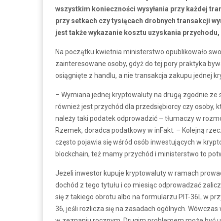
wszystkim konieczności wysyłania przy każdej tra
przy setkach czy tysiącach drobnych transakcji
jest także wykazanie kosztu uzyskania przychodu, 
Na początku kwietnia ministerstwo opublikowało swo
zainteresowane osoby, gdyż do tej pory praktyka byw
osiągnięte z handlu, a nie transakcja zakupu jednej k
– Wymiana jednej kryptowaluty na drugą zgodnie ze
również jest przychód dla przedsiębiorcy czy osoby, k
należy taki podatek odprowadzić – tłumaczy w rozm
Rzemek, doradca podatkowy w inFakt. – Kolejną rzecz
często pojawia się wśród osób inwestujących w krypt
blockchain, też mamy przychód i ministerstwo to pot
Jeżeli inwestor kupuje kryptowaluty w ramach prowad
dochód z tego tytułu i co miesiąc odprowadzać zalicz
się z takiego obrotu albo na formularzu PIT-36L w 
36, jeśli rozlicza się na zasadach ogólnych. Wówczas
w zeznaniu rocznym. Drugim problemem może być ud