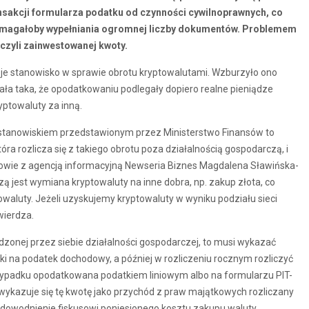
nsakcji formularza podatku od czynności cywilnoprawnych, co
 wymagałoby wypełniania ogromnej liczby dokumentów. Problemem
czyli zainwestowanej kwoty.
je stanowisko w sprawie obrotu kryptowalutami. Wzburzyło ono
ała taka, że opodatkowaniu podlegały dopiero realne pieniądze
ryptowaluty za inną.
 stanowiskiem przedstawionym przez Ministerstwo Finansów to
tóra rozlicza się z takiego obrotu poza działalnością gospodarczą, i
owie z agencją informacyjną Newseria Biznes Magdalena Sławińska-
ą jest wymiana kryptowaluty na inne dobra, np. zakup złota, co
owaluty. Jeżeli uzyskujemy kryptowaluty w wyniku podziału sieci
wierdza.
zonej przez siebie działalności gospodarczej, to musi wykazać
ki na podatek dochodowy, a później w rozliczeniu rocznym rozliczyć
przypadku opodatkowana podatkiem liniowym albo na formularzu PIT-
 wykazuje się tę kwotę jako przychód z praw majątkowych rozliczany
owodnienie fiskusowi poniesionego kosztu zakupu waluty.