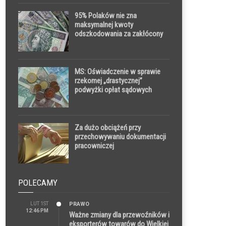
domach
95% Polaków nie zna
maksymalnej kwoty
odszkodowania za zakłócony
lot
MS: Oświadczenie w sprawie
rzekomej „drastycznej”
podwyżki opłat sądowych
Za dużo obciążeń przy
przechowywaniu dokumentacji
pracowniczej
POLECAMY
LUT 1ST
PRAWO
12:46 PM
Ważne zmiany dla przewoźników i
eksporterów towarów do Wielkiej