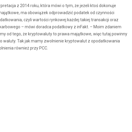
pretacja z 2014 roku, która mówi o tym, że jeżeli ktoś dokonuje
 majątkowe, ma obowiązek odprowadzić podatek od czynności
tkowania, czyli wartości rynkowej każdej takiej transakcji oraz
 skarbowego – mówi doradca podatkowy z inFakt. – Moim zdaniem
śmy od tego, że kryptowaluty to prawa majątkowe, więc tutaj powinny
do waluty. Tak jak mamy zwolnienie kryptowalut z opodatkowania
lnienia również przy PCC.