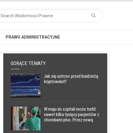
PRAWO ADMINISTRACYJNE
GORĄCE TEMATY
Jak się ustrzec przed kradzieżą
kryptowalut?
W maju do szpitali może trafić
nawet kilka tysięcy pacjentów z
chorobami płuc. Przez nową
wycenę NFZ nie będą mogli już
korzystać z respiratorów w