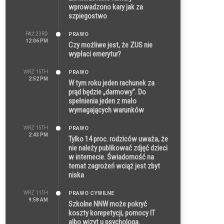
wprowadzono kary jak za
szpiegostwo
PAŹ 23RD
PRAWO
12:06 PM
Czy możliwe jest, że ZUS nie
wypłaci emerytur?
WRZ 15TH
PRAWO
2:52 PM
W tym roku jeden rachunek za
prąd będzie „darmowy”. Do
spełnienia jeden z mało
wymagających warunków
WRZ 15TH
PRAWO
2:43 PM
Tylko 14 proc. rodziców uważa, że
nie należy publikować zdjęć dzieci
w internecie. Świadomość na
temat zagrożeń wciąż jest zbyt
niska
WRZ 11TH
PRAWO CYWILNE
9:58 AM
Szkolne NNW może pokryć
koszty korepetycji, pomocy IT
albo wizyt u psychologa.