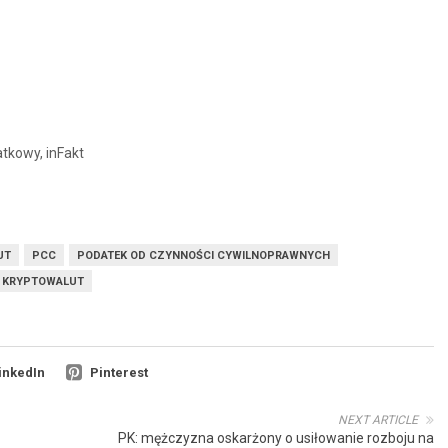
tkowy, inFakt
UT
PCC
PODATEK OD CZYNNOŚCI CYWILNOPRAWNYCH
Z KRYPTOWALUT
inkedIn
Pinterest
NEXT ARTICLE
PK: mężczyzna oskarżony o usiłowanie rozboju na