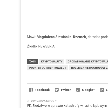
Mówi:
Magdalena Sławińska-Rzemek,
doradca poda
Źródło: NEWSERIA
TAGS
KRYPTOWALUTY
OPODATKOWANIE KRYPTOWAL
PODATEK OD KRYPTOWALUT
ROZLICZANIE DOCHODÓW 
Facebook
Twitter
Google+
L
PREVIOUS ARTICLE
PK: Śledztwo w sprawie katastrofy w ruchu lądowym