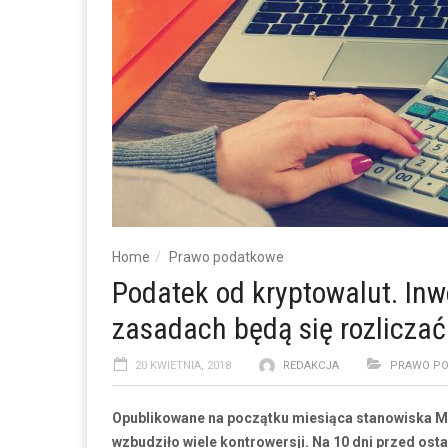
Home
Prawo podatkowe
Podatek od kryptowalut. Inwe
zasadach będą się rozliczać
20 KWIETNIA, 2018
REDAKCJA
PRAWO P
Opublikowane na początku miesiąca stanowiska Mi
wzbudziło wiele kontrowersji. Na 10 dni przed os