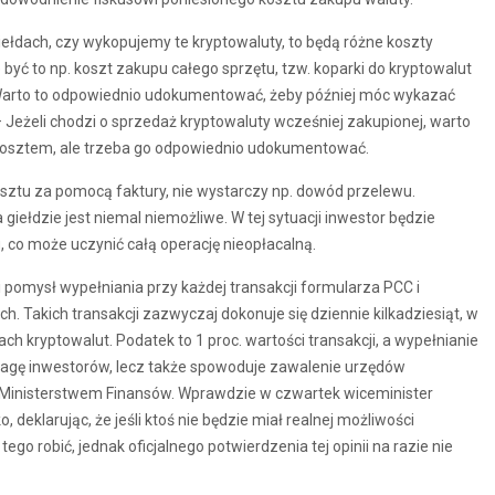
ełdach, czy wykopujemy te kryptowaluty, to będą różne koszty
ć to np. koszt zakupu całego sprzętu, tzw. koparki do kryptowalut
a. Warto to odpowiednio udokumentować, żeby później móc wykazać
Jeżeli chodzi o sprzedaż kryptowaluty wcześniej zakupionej, warto
kosztem, ale trzeba go odpowiednio udokumentować.
tu za pomocą faktury, nie wystarczy np. dowód przelewu.
 giełdzie jest niemal niemożliwe. W tej sytuacji inwestor będzie
, co może uczynić całą operację nieopłacalną.
pomysł wypełniania przy każdej transakcji formularza PCC i
 Takich transakcji zazwyczaj dokonuje się dziennie kilkadziesiąt, w
ch kryptowalut. Podatek to 1 proc. wartości transakcji, a wypełnianie
wagę inwestorów, lecz także spowoduje zawalenie urzędów
d Ministerstwem Finansów. Wprawdzie w czwartek wiceminister
deklarując, że jeśli ktoś nie będzie miał realnej możliwości
 tego robić, jednak oficjalnego potwierdzenia tej opinii na razie nie