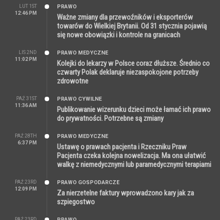
LUT 1ST
PRAWO
12:46 PM
Ważne zmiany dla przewoźników i eksporterów
towarów do Wielkiej Brytanii. Od 31 stycznia pojawią
się nowe obowiązki i kontrole na granicach
LIS 2ND
PRAWO MEDYCZNE
11:02 PM
Kolejki do lekarzy w Polsce coraz dłuższe. Średnio co
czwarty Polak deklaruje niezaspokojone potrzeby
zdrowotne
PAŹ 31ST
PRAWO CYWILNE
11:36 AM
Publikowanie wizerunku dzieci może łamać ich prawo
do prywatności. Potrzebne są zmiany
PAŹ 28TH
PRAWO MEDYCZNE
6:37 PM
Ustawę o prawach pacjenta i Rzeczniku Praw
Pacjenta czeka kolejna nowelizacja. Ma ona ułatwić
walkę z niemedycznymi lub paramedycznymi terapiami
PAŹ 23RD
PRAWO GOSPODARCZE
12:09 PM
Za nierzetelne faktury wprowadzono kary jak za
szpiegostwo
PAŹ 23RD
PRAWO