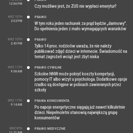
12:06 PM
Czy możliwe jest, że ZUS nie wypłaci emerytur?
WRZ 15TH
PRAWO
2:52 PM
W tym roku jeden rachunek za prąd będzie „darmowy”.
Do spełnienia jeden z mało wymagających warunków
WRZ 15TH
PRAWO
2:43 PM
Tylko 14 proc. rodziców uważa, że nie należy
publikować zdjęć dzieci w internecie. Świadomość na
temat zagrożeń wciąż jest zbyt niska
WRZ 11TH
PRAWO CYWILNE
9:58 AM
Szkolne NNW może pokryć koszty korepetycji,
pomocy IT albo wizyt u psychologa. Dodatkowe opcje
rzadko są dostępne w polisach zawieranych przez
szkoły
WRZ 11TH
PRAWA KONSUMENTA
9:14 AM
Po napoje energetyczne sięgają już nawet kilkuletnie
dzieci. Niepełnoletni stanowią największą grupę
konsumentów
WRZ 8TH
PRAWO MEDYCZNE
11:21 AM