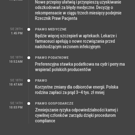
Nowe przepisy ułatwią i przyspieszą uzyskiwanie
odszkodowań za błędy medyczne. Decyzję o
rekompensacie w ciągu trzech miesięcy podejmie
Rzecznik Praw Pacjenta
SIE 28TH
PRAWO MEDYCZNE
1:45 PM
Będzie więcej szczepień w aptekach. Lekarze i
farmaceuci apelują o nowe rozwiązania przed
nadchodzącym sezonem infekcyjnym
SIE 18TH
PRAWO PODATKOWE
10:52 AM
Preferencyjna stawka podatkowa na cydr i perry ma
wspierać polskich producentów
SIE 18TH
PRAWO
10:47 AM
Korzystne zmiany dla odbiorców energii. Polska
rodzina zapłaci za prąd 3–4 tys. zł mniej
SIE 14TH
PRAWO GOSPODARCZE
10:03 PM
Zmniejszanie ryzyka odpowiedzialności karnej i
cywilnej członków zarządu dzięki procedurom
compliance