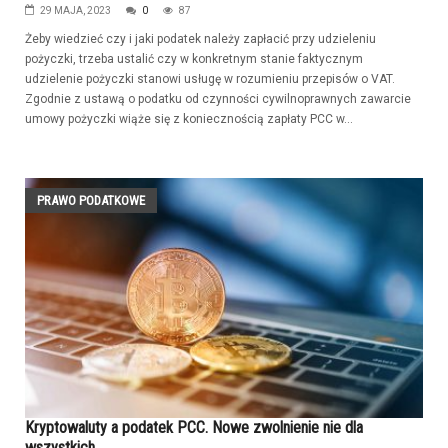
29 MAJA, 2023
0
87
Żeby wiedzieć czy i jaki podatek należy zapłacić przy udzieleniu
pożyczki, trzeba ustalić czy w konkretnym stanie faktycznym
udzielenie pożyczki stanowi usługę w rozumieniu przepisów o VAT.
Zgodnie z ustawą o podatku od czynności cywilnoprawnych zawarcie
umowy pożyczki wiąże się z koniecznością zapłaty PCC w...
PRAWO PODATKOWE
Kryptowaluty a podatek PCC. Nowe zwolnienie nie dla
wszystkich