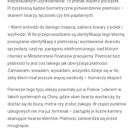
indywidualnych użytkowników. To jednak dopiero początek.
Przyszłością będzie biometryczne potwierdzenie płatności –
skanem twarzy, tęczówki czy linii papilarnych.
– Klient wchodzi do danego miejsca, zabiera towary z półek i
wychodzi. W tle przeprowadzane są identyfikacja tego klienta,
powiązanie identyfikacji z płatnością i wystawienie dowodu
sprzedaży, czyli np. paragonu elektronicznego, nad którym
również w Ministerstwie Finansów pracujemy. Płatność bez
płatności to jest coś takiego jak uberyzacja płatności.
Zamawiam, wsiadam, wysiadam, wszystko dzieje się w tle,
żeby klient miał jeszcze więcej swobody – tłumaczy ekspert.
Pierwsze tego typu sklepy powstały już w Polsce. Liderem w
takich systemach są Chiny, gdzie skan twarzy wystarczy, by
dostać się do biura, metra czy zrobić zakupy. W części punktów
usługowych nie ma już terminali – zastąpiły je liczne kamery
skanujące twarze klientów. Płatność zatwierdza się przez
mrugnięcie.