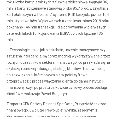
roku liczba kart płatniczych z funkcją zbliżeniową sięgnęła 36,1
mln, a karty zbliżeniowe stanowią blisko 85,7 proc. wszystkich
kart płatniczych w Polsce. Z systemu BLIK korzysta już np. 10,6
mln użytkowników. W pierwszych trzech kwartałach 2019 roku
dokonano 146 mln transakcji – dla porównania w pierwszych
czterech latach funkcjonowania BLIKA było ich łącznie 135
mln.
– Technologie, takie jak blockchain, uczenie maszynowe czy
sztuczna inteligencja, są coraz mocniej wykorzystywane przez
różnych uczestników sektora finansowego, co przekłada się na
szybszą i bardziej intuicyjną obsługę klientów. Testowane są
np. rozwiązania, które pozwalają w pełni cyfrowo
przeprowadzić proces włączania klienta do danej instytucji
finansowej, czyli po prostu całkowicie cyfrowy proces obsługi
klientów – wskazuje Paweł Bułgaryn.
Z raportu CFA Society Poland i SpotData „Przyszłość sektora
finansowego. Ewolucje i rewolucje” wynika, że jednym z
kluczowych trendów w sektorze finansowym, są nowe