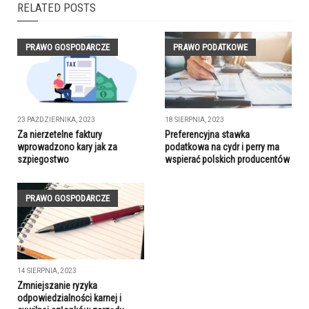
RELATED POSTS
PRAWO GOSPODARCZE
PRAWO PODATKOWE
23 PAŹDZIERNIKA, 2023
18 SIERPNIA, 2023
Za nierzetelne faktury
Preferencyjna stawka
wprowadzono kary jak za
podatkowa na cydr i perry ma
szpiegostwo
wspierać polskich producentów
PRAWO GOSPODARCZE
14 SIERPNIA, 2023
Zmniejszanie ryzyka
odpowiedzialności karnej i