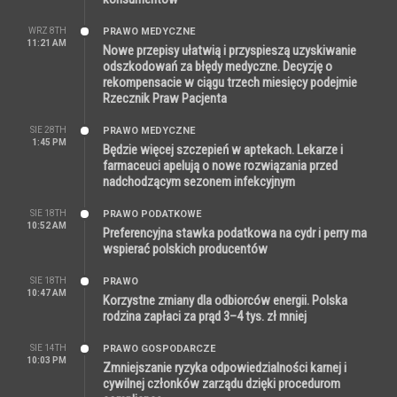
WRZ 8TH
PRAWO MEDYCZNE
11:21 AM
Nowe przepisy ułatwią i przyspieszą uzyskiwanie
odszkodowań za błędy medyczne. Decyzję o
rekompensacie w ciągu trzech miesięcy podejmie
Rzecznik Praw Pacjenta
SIE 28TH
PRAWO MEDYCZNE
1:45 PM
Będzie więcej szczepień w aptekach. Lekarze i
farmaceuci apelują o nowe rozwiązania przed
nadchodzącym sezonem infekcyjnym
SIE 18TH
PRAWO PODATKOWE
10:52 AM
Preferencyjna stawka podatkowa na cydr i perry ma
wspierać polskich producentów
SIE 18TH
PRAWO
10:47 AM
Korzystne zmiany dla odbiorców energii. Polska
rodzina zapłaci za prąd 3–4 tys. zł mniej
SIE 14TH
PRAWO GOSPODARCZE
10:03 PM
Zmniejszanie ryzyka odpowiedzialności karnej i
cywilnej członków zarządu dzięki procedurom