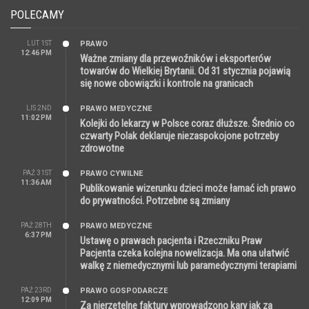
POLECAMY
LUT 1ST
PRAWO
12:46 PM
Ważne zmiany dla przewoźników i eksporterów
towarów do Wielkiej Brytanii. Od 31 stycznia pojawią
się nowe obowiązki i kontrole na granicach
LIS 2ND
PRAWO MEDYCZNE
11:02 PM
Kolejki do lekarzy w Polsce coraz dłuższe. Średnio co
czwarty Polak deklaruje niezaspokojone potrzeby
zdrowotne
PAŹ 31ST
PRAWO CYWILNE
11:36 AM
Publikowanie wizerunku dzieci może łamać ich prawo
do prywatności. Potrzebne są zmiany
PAŹ 28TH
PRAWO MEDYCZNE
6:37 PM
Ustawę o prawach pacjenta i Rzeczniku Praw
Pacjenta czeka kolejna nowelizacja. Ma ona ułatwić
walkę z niemedycznymi lub paramedycznymi terapiami
PAŹ 23RD
PRAWO GOSPODARCZE
12:09 PM
Za nierzetelne faktury wprowadzono kary jak za