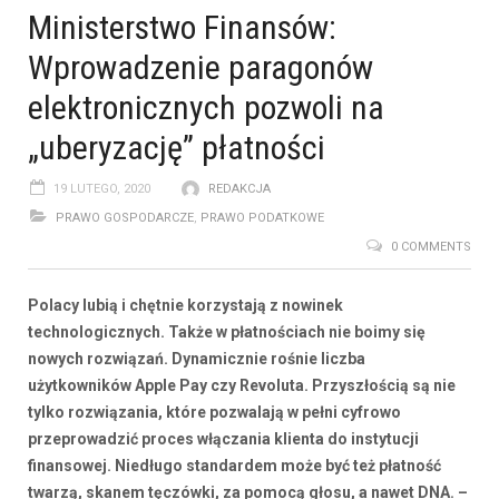
Ministerstwo Finansów:
Wprowadzenie paragonów
elektronicznych pozwoli na
„uberyzację” płatności
19 LUTEGO, 2020
REDAKCJA
PRAWO GOSPODARCZE
,
PRAWO PODATKOWE
0 COMMENTS
Polacy lubią i chętnie korzystają z nowinek
technologicznych. Także w płatnościach nie boimy się
nowych rozwiązań. Dynamicznie rośnie liczba
użytkowników Apple Pay czy Revoluta. Przyszłością są nie
tylko rozwiązania, które pozwalają w pełni cyfrowo
przeprowadzić proces włączania klienta do instytucji
finansowej. Niedługo standardem może być też płatność
twarzą, skanem tęczówki, za pomocą głosu, a nawet DNA. –