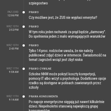
szpiegostwo
PAŹ 23RD
PRAWO
12:06 PM
Czy możliwe jest, że ZUS nie wypłaci emerytur?
WRZ 15TH
PRAWO
2:52 PM
W tym roku jeden rachunek za prąd będzie „darmowy”.
Do spełnienia jeden z mało wymagających warunków
WRZ 15TH
PRAWO
2:43 PM
Tylko 14 proc. rodziców uważa, że nie należy
publikować zdjęć dzieci w internecie. Świadomość na
temat zagrożeń wciąż jest zbyt niska
WRZ 11TH
PRAWO CYWILNE
9:58 AM
Szkolne NNW może pokryć koszty korepetycji,
pomocy IT albo wizyt u psychologa. Dodatkowe opcje
rzadko są dostępne w polisach zawieranych przez
szkoły
WRZ 11TH
PRAWA KONSUMENTA
9:14 AM
Po napoje energetyczne sięgają już nawet kilkuletnie
dzieci. Niepełnoletni stanowią największą grupę
konsumentów