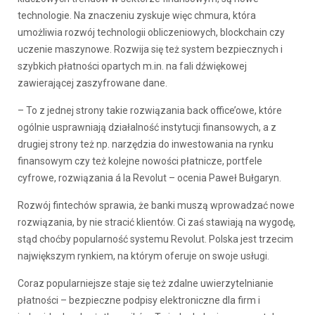
technologie. Na znaczeniu zyskuje więc chmura, która
umożliwia rozwój technologii obliczeniowych, blockchain czy
uczenie maszynowe. Rozwija się też system bezpiecznych i
szybkich płatności opartych m.in. na fali dźwiękowej
zawierającej zaszyfrowane dane.
– To z jednej strony takie rozwiązania back office’owe, które
ogólnie usprawniają działalność instytucji finansowych, a z
drugiej strony też np. narzędzia do inwestowania na rynku
finansowym czy też kolejne nowości płatnicze, portfele
cyfrowe, rozwiązania á la Revolut – ocenia Paweł Bułgaryn.
Rozwój fintechów sprawia, że banki muszą wprowadzać nowe
rozwiązania, by nie stracić klientów. Ci zaś stawiają na wygodę,
stąd choćby popularność systemu Revolut. Polska jest trzecim
największym rynkiem, na którym oferuje on swoje usługi.
Coraz popularniejsze staje się też zdalne uwierzytelnianie
płatności – bezpieczne podpisy elektroniczne dla firm i