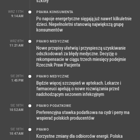
szkoły
WRZ 11TH
PRAWA KONSUMENTA
9:14 AM
Po napoje energetyczne sięgają już nawet kilkuletnie
dzieci. Niepełnoletni stanowią największą grupę
konsumentów
WRZ 8TH
PRAWO MEDYCZNE
11:21 AM
Nowe przepisy ułatwią i przyspieszą uzyskiwanie
odszkodowań za błędy medyczne. Decyzję o
rekompensacie w ciągu trzech miesięcy podejmie
Rzecznik Praw Pacjenta
SIE 28TH
PRAWO MEDYCZNE
1:45 PM
Będzie więcej szczepień w aptekach. Lekarze i
farmaceuci apelują o nowe rozwiązania przed
nadchodzącym sezonem infekcyjnym
SIE 18TH
PRAWO PODATKOWE
10:52 AM
Preferencyjna stawka podatkowa na cydr i perry ma
wspierać polskich producentów
SIE 18TH
PRAWO
10:47 AM
Korzystne zmiany dla odbiorców energii. Polska