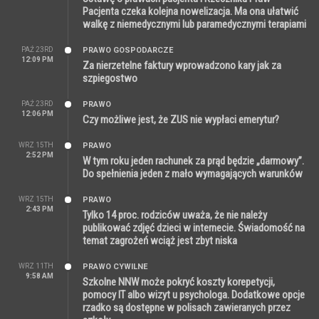
Pacjenta czeka kolejna nowelizacja. Ma ona ułatwić
walkę z niemedycznymi lub paramedycznymi terapiami
PAŹ 23RD
PRAWO GOSPODARCZE
12:09 PM
Za nierzetelne faktury wprowadzono kary jak za
szpiegostwo
PAŹ 23RD
PRAWO
12:06 PM
Czy możliwe jest, że ZUS nie wypłaci emerytur?
WRZ 15TH
PRAWO
2:52 PM
W tym roku jeden rachunek za prąd będzie „darmowy”.
Do spełnienia jeden z mało wymagających warunków
WRZ 15TH
PRAWO
2:43 PM
Tylko 14 proc. rodziców uważa, że nie należy
publikować zdjęć dzieci w internecie. Świadomość na
temat zagrożeń wciąż jest zbyt niska
WRZ 11TH
PRAWO CYWILNE
9:58 AM
Szkolne NNW może pokryć koszty korepetycji,
pomocy IT albo wizyt u psychologa. Dodatkowe opcje
rzadko są dostępne w polisach zawieranych przez