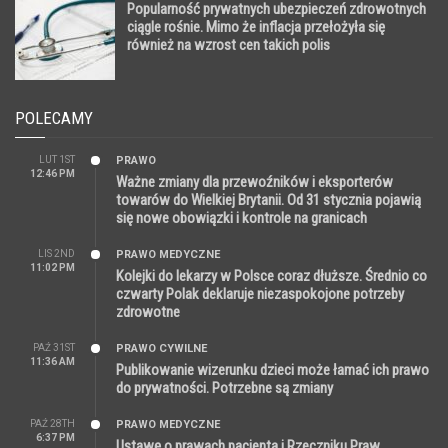
Popularność prywatnych ubezpieczeń zdrowotnych
ciągle rośnie. Mimo że inflacja przełożyła się
również na wzrost cen takich polis
POLECAMY
LUT 1ST
PRAWO
12:46 PM
Ważne zmiany dla przewoźników i eksporterów
towarów do Wielkiej Brytanii. Od 31 stycznia pojawią
się nowe obowiązki i kontrole na granicach
LIS 2ND
PRAWO MEDYCZNE
11:02 PM
Kolejki do lekarzy w Polsce coraz dłuższe. Średnio co
czwarty Polak deklaruje niezaspokojone potrzeby
zdrowotne
PAŹ 31ST
PRAWO CYWILNE
11:36 AM
Publikowanie wizerunku dzieci może łamać ich prawo
do prywatności. Potrzebne są zmiany
PAŹ 28TH
PRAWO MEDYCZNE
6:37 PM
Ustawę o prawach pacjenta i Rzeczniku Praw