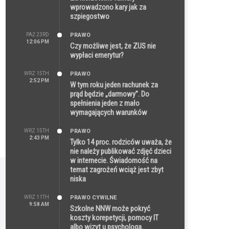
wprowadzono kary jak za
szpiegostwo
PAŹ 23RD
PRAWO
12:06 PM
Czy możliwe jest, że ZUS nie
wypłaci emerytur?
WRZ 15TH
PRAWO
2:52 PM
W tym roku jeden rachunek za
prąd będzie „darmowy”. Do
spełnienia jeden z mało
wymagających warunków
WRZ 15TH
PRAWO
2:43 PM
Tylko 14 proc. rodziców uważa, że
nie należy publikować zdjęć dzieci
w internecie. Świadomość na
temat zagrożeń wciąż jest zbyt
niska
WRZ 11TH
PRAWO CYWILNE
9:58 AM
Szkolne NNW może pokryć
koszty korepetycji, pomocy IT
albo wizyt u psychologa.