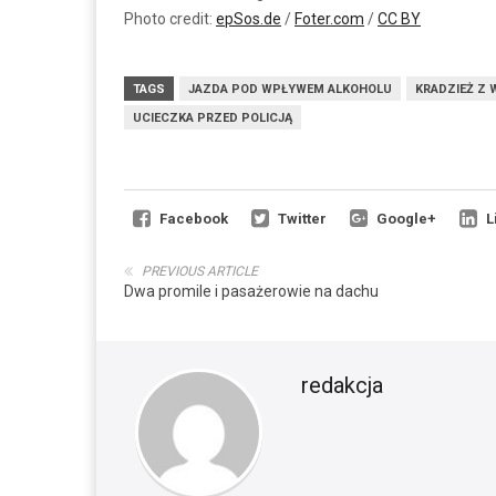
Photo credit:
epSos.de
/
Foter.com
/
CC BY
TAGS
JAZDA POD WPŁYWEM ALKOHOLU
KRADZIEŻ Z
UCIECZKA PRZED POLICJĄ
Facebook
Twitter
Google+
L
PREVIOUS ARTICLE
Dwa promile i pasażerowie na dachu
redakcja