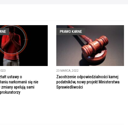
RNE
PRAWO KARNE
2023
23 MARCA, 2022
ztałt ustawy o
Zaostrzenie odpowiedzialności karnej
łaniu narkomanii się nie
podatników, nowy projekt Ministerstwa
 zmiany apelują sami
Sprawiedliwości
 prokuratorzy