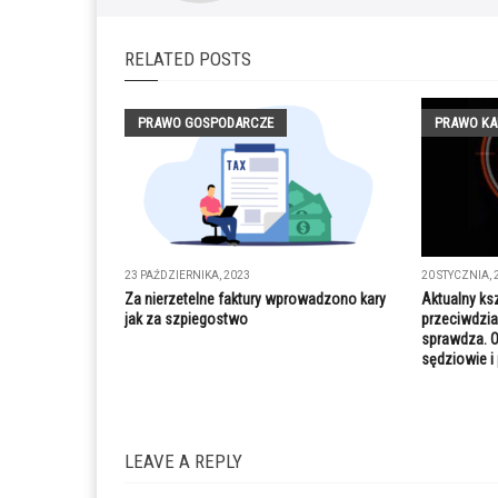
RELATED POSTS
PRAWO GOSPODARCZE
PRAWO KA
23 PAŹDZIERNIKA, 2023
20 STYCZNIA, 
Za nierzetelne faktury wprowadzono kary
Aktualny ks
jak za szpiegostwo
przeciwdzia
sprawdza. O
sędziowie i
LEAVE A REPLY