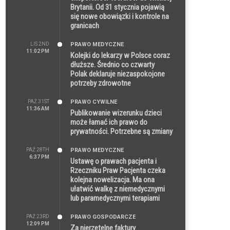
Brytanii. Od 31 stycznia pojawią
się nowe obowiązki i kontrole na
granicach
LIS 2ND
PRAWO MEDYCZNE
11:02 PM
Kolejki do lekarzy w Polsce coraz
dłuższe. Średnio co czwarty
Polak deklaruje niezaspokojone
potrzeby zdrowotne
PAŹ 31ST
PRAWO CYWILNE
11:36 AM
Publikowanie wizerunku dzieci
może łamać ich prawo do
prywatności. Potrzebne są zmiany
PAŹ 28TH
PRAWO MEDYCZNE
6:37 PM
Ustawę o prawach pacjenta i
Rzeczniku Praw Pacjenta czeka
kolejna nowelizacja. Ma ona
ułatwić walkę z niemedycznymi
lub paramedycznymi terapiami
PAŹ 23RD
PRAWO GOSPODARCZE
12:09 PM
Za nierzetelne faktury