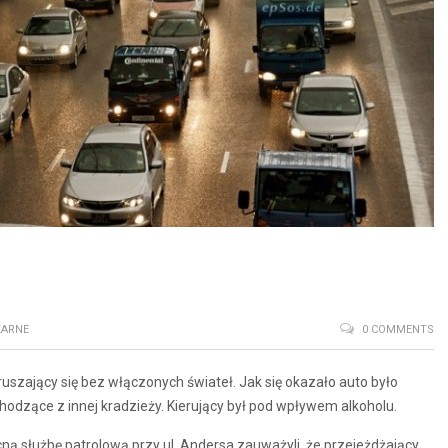
KARNE
0 COMMENTS
szający się bez włączonych świateł. Jak się okazało auto było
hodzące z innej kradzieży. Kierujący był pod wpływem alkoholu.
ocną służbę patrolową przy ul. Andersa zauważyli, że przejeżdżający