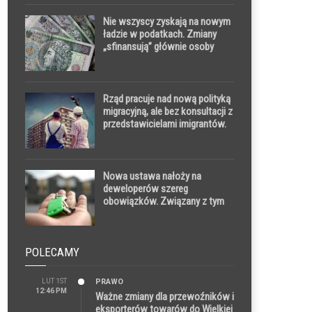
Nie wszyscy zyskają na nowym
ładzie w podatkach. Zmiany
„sfinansują” głównie osoby
zarabiające powyżej 11 tys. zł
brutto
Rząd pracuje nad nową polityką
migracyjną, ale bez konsultacji z
przedstawicielami imigrantów.
Potrzebnych jest szereg
ułatwień, nie tylko
administracyjnych
Nowa ustawa nałoży na
deweloperów szereg
obowiązków. Związany z tym
wzrost kosztów może się
odbić na cenach mieszkań
POLECAMY
LUT 1ST
PRAWO
12:46 PM
Ważne zmiany dla przewoźników i
eksporterów towarów do Wielkiej