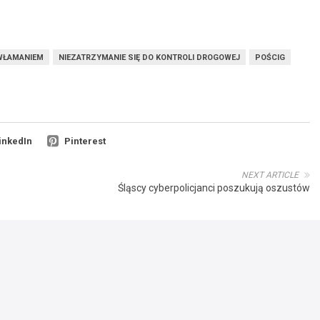
 WŁAMANIEM
NIEZATRZYMANIE SIĘ DO KONTROLI DROGOWEJ
POŚCIG
inkedIn
Pinterest
NEXT ARTICLE
Śląscy cyberpolicjanci poszukują oszustów