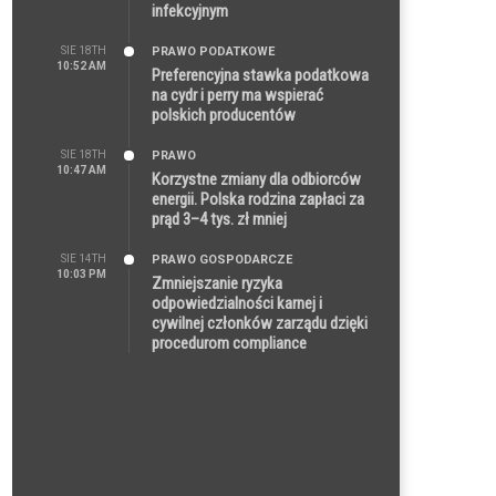
infekcyjnym
SIE 18TH
PRAWO PODATKOWE
10:52 AM
Preferencyjna stawka podatkowa
na cydr i perry ma wspierać
polskich producentów
SIE 18TH
PRAWO
10:47 AM
Korzystne zmiany dla odbiorców
energii. Polska rodzina zapłaci za
prąd 3–4 tys. zł mniej
SIE 14TH
PRAWO GOSPODARCZE
10:03 PM
Zmniejszanie ryzyka
odpowiedzialności karnej i
cywilnej członków zarządu dzięki
procedurom compliance