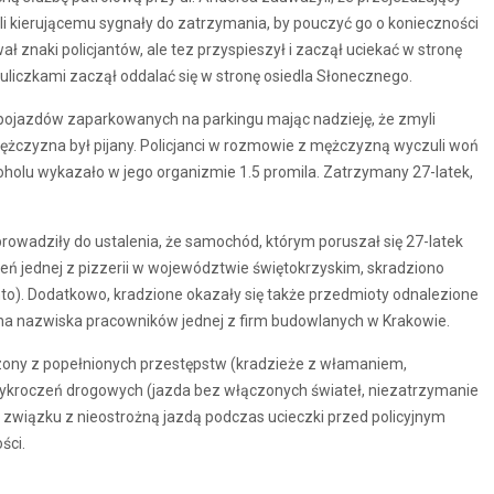
 kierującemu sygnały do zatrzymania, by pouczyć go o konieczności
ał znaki policjantów, ale tez przyspieszył i zaczął uciekać w stronę
iczkami zaczął oddalać się w stronę osiedla Słonecznego.
 pojazdów zaparkowanych na parkingu mając nadzieję, że zmyli
 mężczyzna był pijany. Policjanci w rozmowie z mężczyzną wyczuli woń
holu wykazało w jego organizmie 1.5 promila. Zatrzymany 27-latek,
owadziły do ustalenia, że samochód, którym poruszał się 27-latek
eń jednej z pizzerii w województwie świętokrzyskim, skradziono
ento). Dodatkowo, kradzione okazały się także przedmioty odnalezione
 na nazwiska pracowników jednej z firm budowlanych w Krakowie.
zony z popełnionych przestępstw (kradzieże z włamaniem,
ykroczeń drogowych (jazda bez włączonych świateł, niezatrzymanie
 w związku z nieostrożną jazdą podczas ucieczki przed policyjnym
ści.