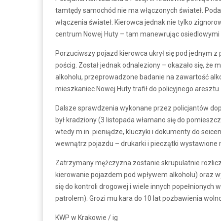
tamtędy samochód nie ma włączonych świateł. Podali
włączenia świateł. Kierowca jednak nie tylko zignorow
centrum Nowej Huty – tam manewrując osiedlowymi ul
Porzuciwszy pojazd kierowca ukrył się pod jednym z
pościg. Został jednak odnaleziony – okazało się, że
alkoholu, przeprowadzone badanie na zawartość alko
mieszkaniec Nowej Huty trafił do policyjnego aresztu.
Dalsze sprawdzenia wykonane przez policjantów dopr
był kradziony (3 listopada włamano się do pomieszcz
wtedy m.in. pieniądze, kluczyki i dokumenty do seic
wewnątrz pojazdu – drukarki i pieczątki wystawione
Zatrzymany mężczyzna zostanie skrupulatnie rozlic
kierowanie pojazdem pod wpływem alkoholu) oraz w
się do kontroli drogowej i wiele innych popełnionych
patrolem). Grozi mu kara do 10 lat pozbawienia wolno
KWP w Krakowie / ig