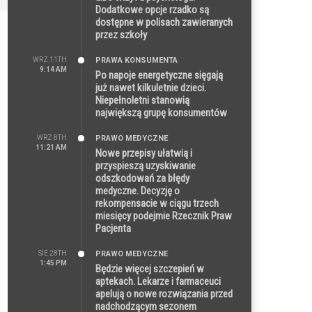
Dodatkowe opcje rzadko są
dostępne w polisach zawieranych
przez szkoły
WRZ 11TH
PRAWA KONSUMENTA
9:14 AM
Po napoje energetyczne sięgają
już nawet kilkuletnie dzieci.
Niepełnoletni stanowią
największą grupę konsumentów
WRZ 8TH
PRAWO MEDYCZNE
11:21 AM
Nowe przepisy ułatwią i
przyspieszą uzyskiwanie
odszkodowań za błędy
medyczne. Decyzję o
rekompensacie w ciągu trzech
miesięcy podejmie Rzecznik Praw
Pacjenta
SIE 28TH
PRAWO MEDYCZNE
1:45 PM
Będzie więcej szczepień w
aptekach. Lekarze i farmaceuci
apelują o nowe rozwiązania przed
nadchodzącym sezonem