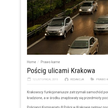
Home
Prawo karne
Pościg ulicami Krakowa
12 LISTOPADA, 2015
REDAKCJA
PRAWO 
Krakowscy funkcjonariusze zatrzymali samochód poru
kradzione, a w środku znajdowały się przedmioty poc
Policjanci Komisariatu 8 Policji w Krakowie pełniąc n