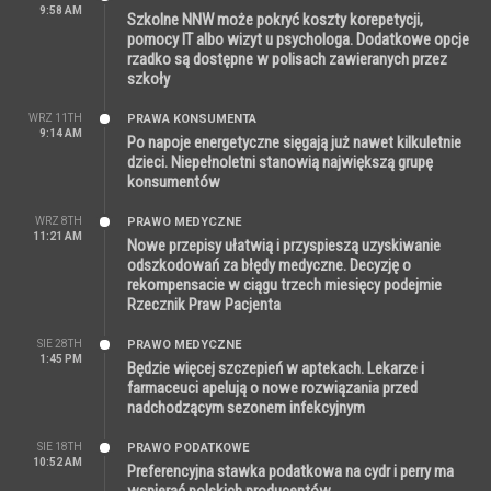
9:58 AM
Szkolne NNW może pokryć koszty korepetycji,
pomocy IT albo wizyt u psychologa. Dodatkowe opcje
rzadko są dostępne w polisach zawieranych przez
szkoły
WRZ 11TH
PRAWA KONSUMENTA
9:14 AM
Po napoje energetyczne sięgają już nawet kilkuletnie
dzieci. Niepełnoletni stanowią największą grupę
konsumentów
WRZ 8TH
PRAWO MEDYCZNE
11:21 AM
Nowe przepisy ułatwią i przyspieszą uzyskiwanie
odszkodowań za błędy medyczne. Decyzję o
rekompensacie w ciągu trzech miesięcy podejmie
Rzecznik Praw Pacjenta
SIE 28TH
PRAWO MEDYCZNE
1:45 PM
Będzie więcej szczepień w aptekach. Lekarze i
farmaceuci apelują o nowe rozwiązania przed
nadchodzącym sezonem infekcyjnym
SIE 18TH
PRAWO PODATKOWE
10:52 AM
Preferencyjna stawka podatkowa na cydr i perry ma
wspierać polskich producentów