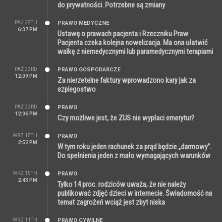
do prywatności. Potrzebne są zmiany
PAŹ 28TH
PRAWO MEDYCZNE
6:37 PM
Ustawę o prawach pacjenta i Rzeczniku Praw
Pacjenta czeka kolejna nowelizacja. Ma ona ułatwić
walkę z niemedycznymi lub paramedycznymi terapiami
PAŹ 23RD
PRAWO GOSPODARCZE
12:09 PM
Za nierzetelne faktury wprowadzono kary jak za
szpiegostwo
PAŹ 23RD
PRAWO
12:06 PM
Czy możliwe jest, że ZUS nie wypłaci emerytur?
WRZ 15TH
PRAWO
2:52 PM
W tym roku jeden rachunek za prąd będzie „darmowy”.
Do spełnienia jeden z mało wymagających warunków
WRZ 15TH
PRAWO
2:43 PM
Tylko 14 proc. rodziców uważa, że nie należy
publikować zdjęć dzieci w internecie. Świadomość na
temat zagrożeń wciąż jest zbyt niska
WRZ 11TH
PRAWO CYWILNE