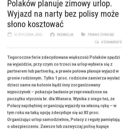
Polaków planuje zimowy urlop.
Wyjazd na narty bez polisy może
słono kosztować
31 STYCZNIA, 2022
REDAKCJA
PRAWO CYWILNE
0 COMMENTS
Tegoroczne ferie zdecydowana większość Polaków spędzi
na wyjeździe, przy czym co trzeci na urlop wybiera się z
partnerem lub partnerką, a prawie połowa planuje wyjazd w
gronie rodzinnym. Tylko 1 proc. rodziców zamierza wysłać
dzieci same na kolonie bądź inny zorganizowany
wypoczynek – pokazuje badanie przeprowadzone na
początku stycznia br. dla Wienera. Wynika z niego też, że
Polacy najchętniej organizują wyjazdy na własną rękę – w
tym roku na taką opcję zdecyduje się aż 83 proc.
Organizując urlop samodzielnie, Polacy z reguły pamiętają
o ubezpieczeniu. Zawsze lub zazwyczaj polisę kupuje