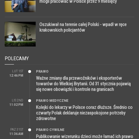
mogli pracować w Polsce przez 9 miesięcy
Oszukiwał na terenie całej Polski - wpadł w ręce
krakowskich policjantów
POLECAMY
LUT 1ST
PRAWO
12:46 PM
Ważne zmiany dla przewoźników i eksporterów
towarów do Wielkiej Brytanii. Od 31 stycznia pojawią
się nowe obowiązki i kontrole na granicach
LIS 2ND
PRAWO MEDYCZNE
11:02 PM
Kolejki do lekarzy w Polsce coraz dłuższe. Średnio co
czwarty Polak deklaruje niezaspokojone potrzeby
zdrowotne
PAŹ 31ST
PRAWO CYWILNE
11:36 AM
Publikowanie wizerunku dzieci może łamać ich prawo