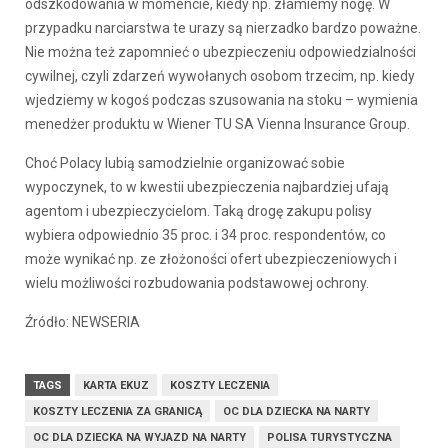
odszkodowania w momencie, kiedy np. złamiemy nogę. W
przypadku narciarstwa te urazy są nierzadko bardzo poważne.
Nie można też zapomnieć o ubezpieczeniu odpowiedzialności
cywilnej, czyli zdarzeń wywołanych osobom trzecim, np. kiedy
wjedziemy w kogoś podczas szusowania na stoku – wymienia
menedżer produktu w Wiener TU SA Vienna Insurance Group.
Choć Polacy lubią samodzielnie organizować sobie
wypoczynek, to w kwestii ubezpieczenia najbardziej ufają
agentom i ubezpieczycielom. Taką drogę zakupu polisy
wybiera odpowiednio 35 proc. i 34 proc. respondentów, co
może wynikać np. ze złożoności ofert ubezpieczeniowych i
wielu możliwości rozbudowania podstawowej ochrony.
Źródło: NEWSERIA
TAGS
KARTA EKUZ
KOSZTY LECZENIA
KOSZTY LECZENIA ZA GRANICĄ
OC DLA DZIECKA NA NARTY
OC DLA DZIECKA NA WYJAZD NA NARTY
POLISA TURYSTYCZNA