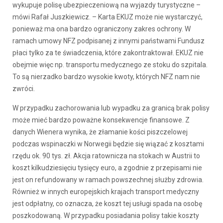
wykupuje polisę ubezpieczeniową na wyjazdy turystyczne –
mówi Rafał Juszkiewicz. – Karta EKUZ może nie wystarczyć,
ponieważ ma ona bardzo ograniczony zakres ochrony. W
ramach umowy NFZ podpisanej z innymi państwami Fundusz
płaci tylko za te świadczenia, które zakontraktował. EKUZ nie
obejmie więc np. transportu medycznego ze stoku do szpitala.
To są nierzadko bardzo wysokie kwoty, których NFZ nam nie
zwróci.
W przypadku zachorowania lub wypadku za granicą brak polisy
może mieć bardzo poważne konsekwencje finansowe. Z
danych Wienera wynika, że złamanie kości piszczelowej
podczas wspinaczki w Norwegii będzie się wiązać z kosztami
rzędu ok. 90 tys. zł. Akcja ratownicza na stokach w Austrii to
koszt kilkudziesięciu tysięcy euro, a zgodnie z przepisami nie
jest on refundowany w ramach powszechnej służby zdrowia.
Również w innych europejskich krajach transport medyczny
jest odpłatny, co oznacza, że koszt tej usługi spada na osobę
poszkodowaną. W przypadku posiadania polisy takie koszty