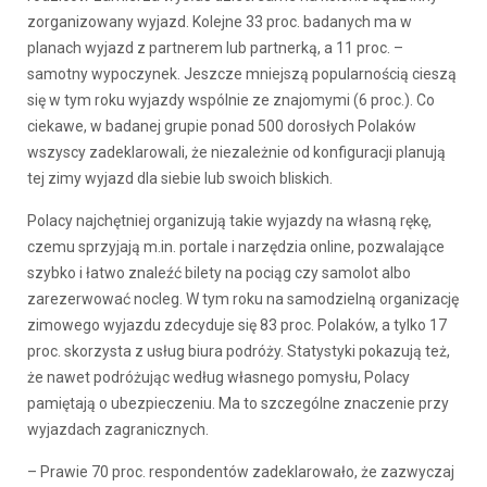
zorganizowany wyjazd. Kolejne 33 proc. badanych ma w
planach wyjazd z partnerem lub partnerką, a 11 proc. –
samotny wypoczynek. Jeszcze mniejszą popularnością cieszą
się w tym roku wyjazdy wspólnie ze znajomymi (6 proc.). Co
ciekawe, w badanej grupie ponad 500 dorosłych Polaków
wszyscy zadeklarowali, że niezależnie od konfiguracji planują
tej zimy wyjazd dla siebie lub swoich bliskich.
Polacy najchętniej organizują takie wyjazdy na własną rękę,
czemu sprzyjają m.in. portale i narzędzia online, pozwalające
szybko i łatwo znaleźć bilety na pociąg czy samolot albo
zarezerwować nocleg. W tym roku na samodzielną organizację
zimowego wyjazdu zdecyduje się 83 proc. Polaków, a tylko 17
proc. skorzysta z usług biura podróży. Statystyki pokazują też,
że nawet podróżując według własnego pomysłu, Polacy
pamiętają o ubezpieczeniu. Ma to szczególne znaczenie przy
wyjazdach zagranicznych.
– Prawie 70 proc. respondentów zadeklarowało, że zazwyczaj