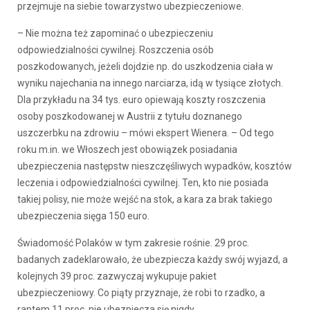
przejmuje na siebie towarzystwo ubezpieczeniowe.
– Nie można też zapominać o ubezpieczeniu
odpowiedzialności cywilnej. Roszczenia osób
poszkodowanych, jeżeli dojdzie np. do uszkodzenia ciała w
wyniku najechania na innego narciarza, idą w tysiące złotych.
Dla przykładu na 34 tys. euro opiewają koszty roszczenia
osoby poszkodowanej w Austrii z tytułu doznanego
uszczerbku na zdrowiu – mówi ekspert Wienera. – Od tego
roku m.in. we Włoszech jest obowiązek posiadania
ubezpieczenia następstw nieszczęśliwych wypadków, kosztów
leczenia i odpowiedzialności cywilnej. Ten, kto nie posiada
takiej polisy, nie może wejść na stok, a kara za brak takiego
ubezpieczenia sięga 150 euro.
Świadomość Polaków w tym zakresie rośnie. 29 proc.
badanych zadeklarowało, że ubezpiecza każdy swój wyjazd, a
kolejnych 39 proc. zazwyczaj wykupuje pakiet
ubezpieczeniowy. Co piąty przyznaje, że robi to rzadko, a
raptem 11 proc. nie ubezpiecza się nigdy.