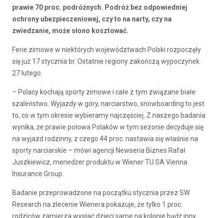
prawie 70 proc. podróżnych. Podróż bez odpowiedniej
ochrony ubezpieczeniowej, czy to na narty, czy na
zwiedzanie, może słono kosztować.
Ferie zimowe w niektórych województwach Polski rozpoczęły
się już 17 stycznia br. Ostatnie regiony zakończą wypoczynek
27 lutego.
– Polacy kochają sporty zimowe i całe z tym związane białe
szaleństwo. Wyjazdy w góry, narciarstwo, snowboarding to jest
to, co w tym okresie wybieramy najczęściej. Z naszego badania
wynika, że prawie połowa Polaków w tym sezonie decyduje się
na wyjazd rodzinny, z czego 44 proc. nastawia się właśnie na
sporty narciarskie – mówi agencji Newseria Biznes Rafał
Juszkiewicz, menedżer produktu w Wiener TU SA Vienna
Insurance Group.
Badanie przeprowadzone na początku stycznia przez SW
Research na zlecenie Wienera pokazuje, że tylko 1 proc.
rodziców zamierza wysłać dzieci same na kolonie bądź inny