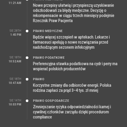
11:21 AM
Nowe przepisy ułatwią i przyspieszą uzyskiwanie
odszkodowań za błędy medyczne. Decyzję o
rekompensacie w ciągu trzech miesięcy podejmie
Rzecznik Praw Pacjenta
SIE 28TH
PRAWO MEDYCZNE
1:45 PM
Będzie więcej szczepień w aptekach. Lekarze i
farmaceuci apelują o nowe rozwiązania przed
nadchodzącym sezonem infekcyjnym
SIE 18TH
PRAWO PODATKOWE
10:52 AM
Preferencyjna stawka podatkowa na cydr i perry ma
wspierać polskich producentów
SIE 18TH
PRAWO
10:47 AM
Korzystne zmiany dla odbiorców energii. Polska
rodzina zapłaci za prąd 3–4 tys. zł mniej
SIE 14TH
PRAWO GOSPODARCZE
10:03 PM
Zmniejszanie ryzyka odpowiedzialności karnej i
cywilnej członków zarządu dzięki procedurom
compliance