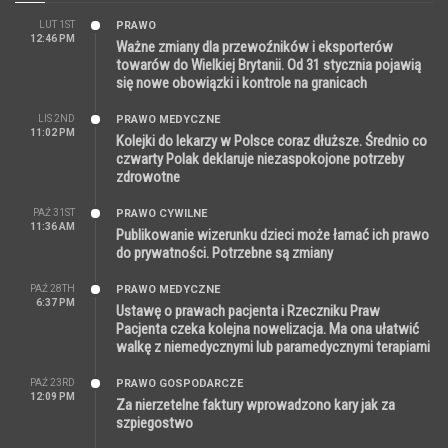
LUT 1ST
PRAWO
12:46 PM
Ważne zmiany dla przewoźników i eksporterów
towarów do Wielkiej Brytanii. Od 31 stycznia pojawią
się nowe obowiązki i kontrole na granicach
LIS 2ND
PRAWO MEDYCZNE
11:02 PM
Kolejki do lekarzy w Polsce coraz dłuższe. Średnio co
czwarty Polak deklaruje niezaspokojone potrzeby
zdrowotne
PAŹ 31ST
PRAWO CYWILNE
11:36 AM
Publikowanie wizerunku dzieci może łamać ich prawo
do prywatności. Potrzebne są zmiany
PAŹ 28TH
PRAWO MEDYCZNE
6:37 PM
Ustawę o prawach pacjenta i Rzeczniku Praw
Pacjenta czeka kolejna nowelizacja. Ma ona ułatwić
walkę z niemedycznymi lub paramedycznymi terapiami
PAŹ 23RD
PRAWO GOSPODARCZE
12:09 PM
Za nierzetelne faktury wprowadzono kary jak za
szpiegostwo