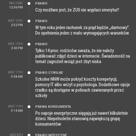
PAŹ 23RD
PRAWO
12:06 PM
Czy możliwe jest, że ZUS nie wypłaci emerytur?
WRZ 15TH
PRAWO
2:52 PM
W tym roku jeden rachunek za prąd będzie „darmowy”.
Do spełnienia jeden z mało wymagających warunków
WRZ 15TH
PRAWO
2:43 PM
Tylko 14 proc. rodziców uważa, że nie należy
publikować zdjęć dzieci w internecie. Świadomość na
temat zagrożeń wciąż jest zbyt niska
WRZ 11TH
PRAWO CYWILNE
9:58 AM
Szkolne NNW może pokryć koszty korepetycji,
pomocy IT albo wizyt u psychologa. Dodatkowe opcje
rzadko są dostępne w polisach zawieranych przez
szkoły
WRZ 11TH
PRAWA KONSUMENTA
9:14 AM
Po napoje energetyczne sięgają już nawet kilkuletnie
dzieci. Niepełnoletni stanowią największą grupę
konsumentów
WRZ 8TH
PRAWO MEDYCZNE