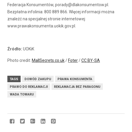
Federacja Konsumentów, porady@dlakonsumentow.pl.
Bezpłatna infolinia: 800 889 866. Więcej informacji można
znaleźć na specjalnej stronie internetowej
www.prawakonsumenta.uokik.gov.pl.
Źródło:
UOKiK
Photo credit:
MallSecrets.co.uk
/
Foter
/
CC BY-SA
TAGS
DOWÓD ZAKUPU
PRAWA KONSUMENTA
PRAWO DO REKLAMACJI
REKLAMACJA BEZ PARAGONU
WADA TOWARU