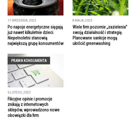
11 WRZEŚNIA, 2023
8 MAJA, 2023
Po napoje energetyczne sięgają
Wiele firm pozornie „zazielenia”
już nawet kilkuletnie dzieci.
swoją działalność i strategię.
Niepełnoletni stanowią
Planowane sankcje mogą
największą grupę konsumentów
ukrócić greenwashing
PRAWA KONSUMENTA
6 LUTEGO, 2023
Fikcyjne opinie i promocje
znikają z internetowych
sklepów, wprowadzono nowe
obowiązki dla firm