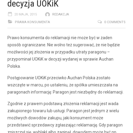
decyzja UOKiK
20 MAJA, 2015
REDAKCJA
PRAWA KONSUMENTA
0 COMMENTS
Prawo konsumenta do reklamacji nie może być w żaden
sposób ograniczane. Nie wolno też sugerować, że nie będzie
możliwości jej złożenia w przypadku utraty paragonu –
przypominał UOKiK w decyzji wydanej w sprawie Auchan
Polska.
Postępowanie UOKiK przeciwko Auchan Polska zostało
wszczęte w marcu, po ustaleniu, że spółka umieszczała na
paragonach informację: Paragon jest niezbędny do reklamacji.
Zgodnie z prawem podstawą złożenia reklamacji jest wada
zakupionego towaru lub usługi. Paragon jest jednym z wielu
możliwych dowodów zakupu, jaki konsument może
przedstawić sprzedawcy zgłaszając reklamację. Gdy paragon
zniszczył się, wyblakł albo zaginął, dowodem może być np.