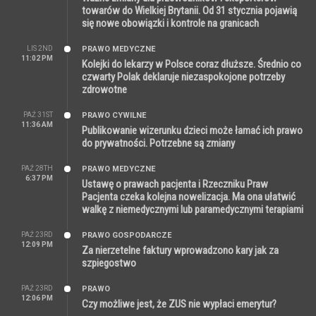
towarów do Wielkiej Brytanii. Od 31 stycznia pojawią
się nowe obowiązki i kontrole na granicach
LIS 2ND
PRAWO MEDYCZNE
11:02 PM
Kolejki do lekarzy w Polsce coraz dłuższe. Średnio co
czwarty Polak deklaruje niezaspokojone potrzeby
zdrowotne
PAŹ 31ST
PRAWO CYWILNE
11:36 AM
Publikowanie wizerunku dzieci może łamać ich prawo
do prywatności. Potrzebne są zmiany
PAŹ 28TH
PRAWO MEDYCZNE
6:37 PM
Ustawę o prawach pacjenta i Rzeczniku Praw
Pacjenta czeka kolejna nowelizacja. Ma ona ułatwić
walkę z niemedycznymi lub paramedycznymi terapiami
PAŹ 23RD
PRAWO GOSPODARCZE
12:09 PM
Za nierzetelne faktury wprowadzono kary jak za
szpiegostwo
PAŹ 23RD
PRAWO
12:06 PM
Czy możliwe jest, że ZUS nie wypłaci emerytur?