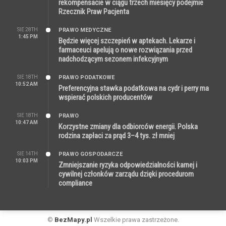
rekompensacie w ciągu trzech miesięcy podejmie
Rzecznik Praw Pacjenta
SIE 28TH
PRAWO MEDYCZNE
1:45 PM
Będzie więcej szczepień w aptekach. Lekarze i
farmaceuci apelują o nowe rozwiązania przed
nadchodzącym sezonem infekcyjnym
SIE 18TH
PRAWO PODATKOWE
10:52 AM
Preferencyjna stawka podatkowa na cydr i perry ma
wspierać polskich producentów
SIE 18TH
PRAWO
10:47 AM
Korzystne zmiany dla odbiorców energii. Polska
rodzina zapłaci za prąd 3–4 tys. zł mniej
SIE 14TH
PRAWO GOSPODARCZE
10:03 PM
Zmniejszanie ryzyka odpowiedzialności karnej i
cywilnej członków zarządu dzięki procedurom
compliance
©
BezMapy.pl
Wszelkie prawa zastrzeżone.