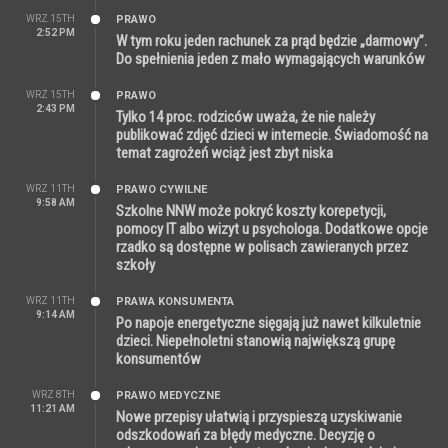
WRZ 15TH
PRAWO
2:52 PM
W tym roku jeden rachunek za prąd będzie „darmowy”.
Do spełnienia jeden z mało wymagających warunków
WRZ 15TH
PRAWO
2:43 PM
Tylko 14 proc. rodziców uważa, że nie należy
publikować zdjęć dzieci w internecie. Świadomość na
temat zagrożeń wciąż jest zbyt niska
WRZ 11TH
PRAWO CYWILNE
9:58 AM
Szkolne NNW może pokryć koszty korepetycji,
pomocy IT albo wizyt u psychologa. Dodatkowe opcje
rzadko są dostępne w polisach zawieranych przez
szkoły
WRZ 11TH
PRAWA KONSUMENTA
9:14 AM
Po napoje energetyczne sięgają już nawet kilkuletnie
dzieci. Niepełnoletni stanowią największą grupę
konsumentów
WRZ 8TH
PRAWO MEDYCZNE
11:21 AM
Nowe przepisy ułatwią i przyspieszą uzyskiwanie
odszkodowań za błędy medyczne. Decyzję o