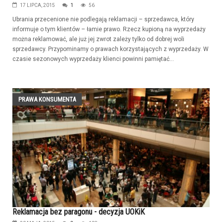
17 LIPCA, 2015
1
56
Ubrania przecenione nie podlegają reklamacji – sprzedawca, który
informuje o tym klientów – łamie prawo. Rzecz kupioną na wyprzedaży
można reklamować, ale już jej zwrot zależy tylko od dobrej woli
sprzedawcy. Przypominamy o prawach korzystających z wyprzedaży. W
czasie sezonowych wyprzedaży klienci powinni pamiętać...
PRAWA KONSUMENTA
Reklamacja bez paragonu - decyzja UOKiK