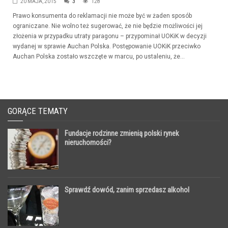
20 MAJA, 2015
3
128
Prawo konsumenta do reklamacji nie może być w żaden sposób
ograniczane. Nie wolno też sugerować, że nie będzie możliwości jej
złożenia w przypadku utraty paragonu – przypominał UOKiK w decyzji
wydanej w sprawie Auchan Polska. Postępowanie UOKiK przeciwko
Auchan Polska zostało wszczęte w marcu, po ustaleniu, że...
GORĄCE TEMATY
Fundacje rodzinne zmienią polski rynek
nieruchomości?
Sprawdź dowód, zanim sprzedasz alkohol