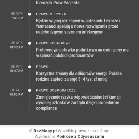
Rzecznik Praw Pacjenta
SIE 28TH
PRAWO MEDYCZNE
1:45 PM
Będzie więcej szczepień w aptekach. Lekarze i
farmaceuci apelują o nowe rozwiązania przed
nadchodzącym sezonem infekcyjnym
SIE 18TH
PRAWO PODATKOWE
10:52 AM
Preferencyjna stawka podatkowa na cydr i perry ma
wspierać polskich producentów
SIE 18TH
PRAWO
10:47 AM
Korzystne zmiany dla odbiorców energii. Polska
rodzina zapłaci za prąd 3–4 tys. zł mniej
SIE 14TH
PRAWO GOSPODARCZE
10:03 PM
Zmniejszanie ryzyka odpowiedzialności karnej i
cywilnej członków zarządu dzięki procedurom
compliance
©
BezMapy.pl
Wszelkie prawa zastrzeżone.
Wykonanie:
Podróże z Odyseuszami