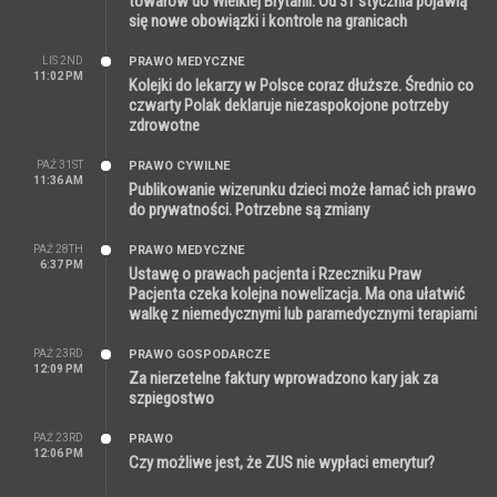
towarów do Wielkiej Brytanii. Od 31 stycznia pojawią
się nowe obowiązki i kontrole na granicach
LIS 2ND
PRAWO MEDYCZNE
11:02 PM
Kolejki do lekarzy w Polsce coraz dłuższe. Średnio co
czwarty Polak deklaruje niezaspokojone potrzeby
zdrowotne
PAŹ 31ST
PRAWO CYWILNE
11:36 AM
Publikowanie wizerunku dzieci może łamać ich prawo
do prywatności. Potrzebne są zmiany
PAŹ 28TH
PRAWO MEDYCZNE
6:37 PM
Ustawę o prawach pacjenta i Rzeczniku Praw
Pacjenta czeka kolejna nowelizacja. Ma ona ułatwić
walkę z niemedycznymi lub paramedycznymi terapiami
PAŹ 23RD
PRAWO GOSPODARCZE
12:09 PM
Za nierzetelne faktury wprowadzono kary jak za
szpiegostwo
PAŹ 23RD
PRAWO
12:06 PM
Czy możliwe jest, że ZUS nie wypłaci emerytur?