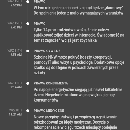
WRZ 15TH
PRAWO
2:52 PM
W tym roku jeden rachunek za prąd będzie „darmowy”.
Do spełnienia jeden z mało wymagających warunków
WRZ 15TH
PRAWO
2:43 PM
Tylko 14 proc. rodziców uważa, że nie należy
publikować zdjęć dzieci w internecie. Świadomość na
temat zagrożeń wciąż jest zbyt niska
WRZ 11TH
PRAWO CYWILNE
9:58 AM
Szkolne NNW może pokryć koszty korepetycji,
pomocy IT albo wizyt u psychologa. Dodatkowe opcje
rzadko są dostępne w polisach zawieranych przez
szkoły
WRZ 11TH
PRAWA KONSUMENTA
9:14 AM
Po napoje energetyczne sięgają już nawet kilkuletnie
dzieci. Niepełnoletni stanowią największą grupę
konsumentów
WRZ 8TH
PRAWO MEDYCZNE
11:21 AM
Nowe przepisy ułatwią i przyspieszą uzyskiwanie
odszkodowań za błędy medyczne. Decyzję o
rekompensacie w ciągu trzech miesięcy podejmie