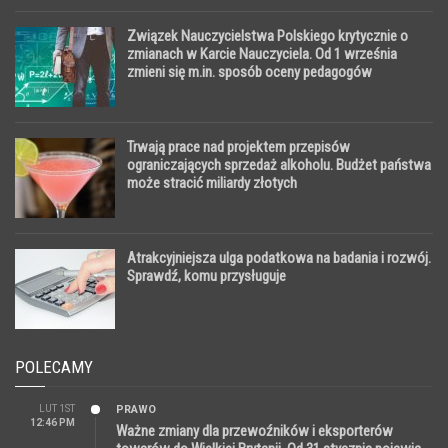
Związek Nauczycielstwa Polskiego krytycznie o
zmianach w Karcie Nauczyciela. Od 1 września
zmieni się m.in. sposób oceny pedagogów
Trwają prace nad projektem przepisów
ograniczających sprzedaż alkoholu. Budżet państwa
może stracić miliardy złotych
Atrakcyjniejsza ulga podatkowa na badania i rozwój.
Sprawdź, komu przysługuje
POLECAMY
LUT 1ST
PRAWO
12:46 PM
Ważne zmiany dla przewoźników i eksporterów