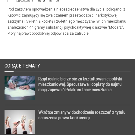
11 LIPCA, 2015
0
103
Pod zarzutem sprowadzenia niebezpieczeństwa dla życia, policjanci z
Katowic zajmujący się zwalczaniem przestępczości narkotykowej
zatrzymali 59-letnią kobietę i 26-letniego mężczyznę. W ich mieszkaniu
znaleziono 144 gramy substancji psychoaktywnej o nazwie "Mocarz",
który najprawdopodobniej odpowiada za zatrucie...
GORĄCE TEMATY
Rząd realnie bierze się za kształtowanie polityki
mieszkaniowej. Specustawa i dopłaty do najmu
mają zapewnić Polakom tanie mieszkania
Wkrótce zmiany w dochodzeniu roszczeń z tytułu
naruszenia prawa konkurencji