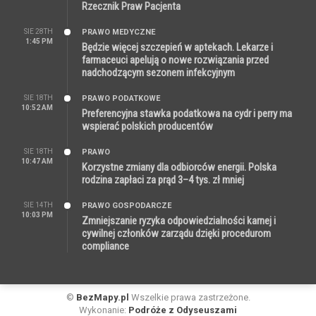
Rzecznik Praw Pacjenta
SIE 28TH
PRAWO MEDYCZNE
1:45 PM
Będzie więcej szczepień w aptekach. Lekarze i
farmaceuci apelują o nowe rozwiązania przed
nadchodzącym sezonem infekcyjnym
SIE 18TH
PRAWO PODATKOWE
10:52 AM
Preferencyjna stawka podatkowa na cydr i perry ma
wspierać polskich producentów
SIE 18TH
PRAWO
10:47 AM
Korzystne zmiany dla odbiorców energii. Polska
rodzina zapłaci za prąd 3–4 tys. zł mniej
SIE 14TH
PRAWO GOSPODARCZE
10:03 PM
Zmniejszanie ryzyka odpowiedzialności karnej i
cywilnej członków zarządu dzięki procedurom
compliance
©
BezMapy.pl
Wszelkie prawa zastrzeżone.
Wykonanie:
Podróże z Odyseuszami