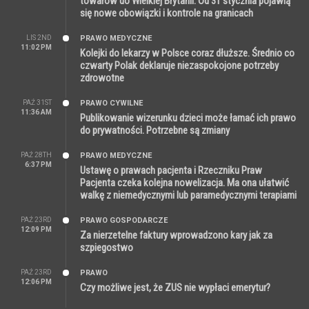
towarów do Wielkiej Brytanii. Od 31 stycznia pojawią
się nowe obowiązki i kontrole na granicach
LIS 2ND
PRAWO MEDYCZNE
11:02 PM
Kolejki do lekarzy w Polsce coraz dłuższe. Średnio co
czwarty Polak deklaruje niezaspokojone potrzeby
zdrowotne
PAŹ 31ST
PRAWO CYWILNE
11:36 AM
Publikowanie wizerunku dzieci może łamać ich prawo
do prywatności. Potrzebne są zmiany
PAŹ 28TH
PRAWO MEDYCZNE
6:37 PM
Ustawę o prawach pacjenta i Rzeczniku Praw
Pacjenta czeka kolejna nowelizacja. Ma ona ułatwić
walkę z niemedycznymi lub paramedycznymi terapiami
PAŹ 23RD
PRAWO GOSPODARCZE
12:09 PM
Za nierzetelne faktury wprowadzono kary jak za
szpiegostwo
PAŹ 23RD
PRAWO
12:06 PM
Czy możliwe jest, że ZUS nie wypłaci emerytur?