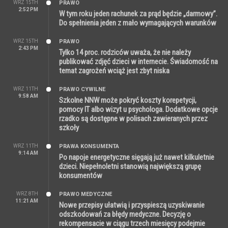
WRZ 15TH
PRAWO
2:52 PM
W tym roku jeden rachunek za prąd będzie „darmowy”.
Do spełnienia jeden z mało wymagających warunków
WRZ 15TH
PRAWO
2:43 PM
Tylko 14 proc. rodziców uważa, że nie należy
publikować zdjęć dzieci w internecie. Świadomość na
temat zagrożeń wciąż jest zbyt niska
WRZ 11TH
PRAWO CYWILNE
9:58 AM
Szkolne NNW może pokryć koszty korepetycji,
pomocy IT albo wizyt u psychologa. Dodatkowe opcje
rzadko są dostępne w polisach zawieranych przez
szkoły
WRZ 11TH
PRAWA KONSUMENTA
9:14 AM
Po napoje energetyczne sięgają już nawet kilkuletnie
dzieci. Niepełnoletni stanowią największą grupę
konsumentów
WRZ 8TH
PRAWO MEDYCZNE
11:21 AM
Nowe przepisy ułatwią i przyspieszą uzyskiwanie
odszkodowań za błędy medyczne. Decyzję o
rekompensacie w ciągu trzech miesięcy podejmie