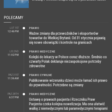
jak sztuczna inteligencja
POLECAMY
LUT 1ST
PRAWO
12:46 PM
Ważne zmiany dla przewoźników i eksporterów
towarów do Wielkiej Brytanii. Od 31 stycznia pojawią
się nowe obowiązki i kontrole na granicach
LIS 2ND
PRAWO MEDYCZNE
11:02 PM
Kolejki do lekarzy w Polsce coraz dłuższe. Średnio co
czwarty Polak deklaruje niezaspokojone potrzeby
zdrowotne
PAŹ 31ST
PRAWO CYWILNE
11:36 AM
Publikowanie wizerunku dzieci może łamać ich prawo
do prywatności. Potrzebne są zmiany
PAŹ 28TH
PRAWO MEDYCZNE
6:37 PM
Ustawę o prawach pacjenta i Rzeczniku Praw
Pacjenta czeka kolejna nowelizacja. Ma ona ułatwić
walkę z niemedycznymi lub paramedycznymi terapiami