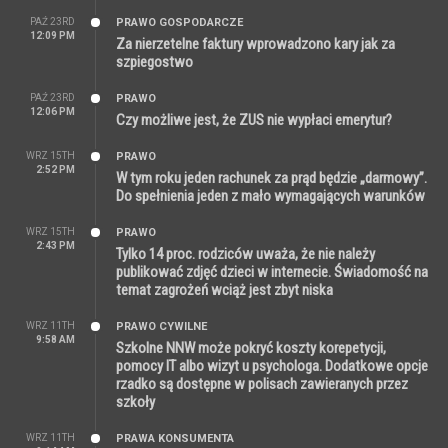
PAŹ 23RD
PRAWO GOSPODARCZE
12:09 PM
Za nierzetelne faktury wprowadzono kary jak za
szpiegostwo
PAŹ 23RD
PRAWO
12:06 PM
Czy możliwe jest, że ZUS nie wypłaci emerytur?
WRZ 15TH
PRAWO
2:52 PM
W tym roku jeden rachunek za prąd będzie „darmowy”.
Do spełnienia jeden z mało wymagających warunków
WRZ 15TH
PRAWO
2:43 PM
Tylko 14 proc. rodziców uważa, że nie należy
publikować zdjęć dzieci w internecie. Świadomość na
temat zagrożeń wciąż jest zbyt niska
WRZ 11TH
PRAWO CYWILNE
9:58 AM
Szkolne NNW może pokryć koszty korepetycji,
pomocy IT albo wizyt u psychologa. Dodatkowe opcje
rzadko są dostępne w polisach zawieranych przez
szkoły
WRZ 11TH
PRAWA KONSUMENTA