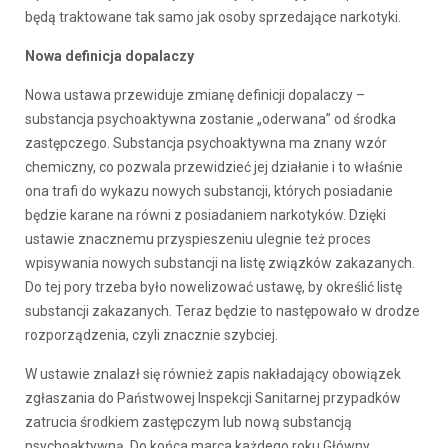
będą traktowane tak samo jak osoby sprzedające narkotyki.
Nowa definicja dopalaczy
Nowa ustawa przewiduje zmianę definicji dopalaczy –
substancja psychoaktywna zostanie „oderwana” od środka
zastępczego. Substancja psychoaktywna ma znany wzór
chemiczny, co pozwala przewidzieć jej działanie i to właśnie
ona trafi do wykazu nowych substancji, których posiadanie
będzie karane na równi z posiadaniem narkotyków. Dzięki
ustawie znacznemu przyspieszeniu ulegnie też proces
wpisywania nowych substancji na listę związków zakazanych.
Do tej pory trzeba było nowelizować ustawę, by określić listę
substancji zakazanych. Teraz będzie to następowało w drodze
rozporządzenia, czyli znacznie szybciej.
W ustawie znalazł się również zapis nakładający obowiązek
zgłaszania do Państwowej Inspekcji Sanitarnej przypadków
zatrucia środkiem zastępczym lub nową substancją
psychoaktywną. Do końca marca każdego roku Główny