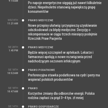
9:14 AM
Po napoje energetyczne sięgają już nawet kilkuletnie
dzieci. Niepełnoletni stanowią największą grupę
konsumentów
WRZ 8TH
PRAWO MEDYCZNE
11:21 AM
Nowe przepisy ułatwią i przyspieszą uzyskiwanie
odszkodowań za błędy medyczne. Decyzję o
rekompensacie w ciągu trzech miesięcy podejmie
Rzecznik Praw Pacjenta
SIE 28TH
PRAWO MEDYCZNE
1:45 PM
Będzie więcej szczepień w aptekach. Lekarze i
farmaceuci apelują o nowe rozwiązania przed
nadchodzącym sezonem infekcyjnym
SIE 18TH
PRAWO PODATKOWE
10:52 AM
Preferencyjna stawka podatkowa na cydr i perry ma
wspierać polskich producentów
SIE 18TH
PRAWO
10:47 AM
Korzystne zmiany dla odbiorców energii. Polska
rodzina zapłaci za prąd 3–4 tys. zł mniej
SIE 14TH
PRAWO GOSPODARCZE