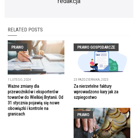
redakcja
RELATED POSTS
PRAWO
PRAWO GOSPODARCZE
1 LUTEGO, 2024
23 PAŹDZIERNIKA, 2023
Ważne zmiany dla
Za nierzetelne faktury
przewoźników i eksporterów
wprowadzono kary jak za
towarów do Wielkiej Brytanii. Od
szpiegostwo
31 stycznia pojawią się nowe
obowiązki i kontrole na
granicach
PRAWO