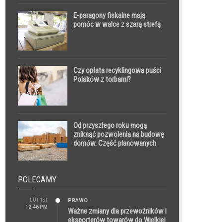
E-paragony fiskalne mają
pomóc w walce z szarą strefą
Czy opłata recyklingowa puści
Polaków z torbami?
Od przyszłego roku mogą
zniknąć pozwolenia na budowę
domów. Część planowanych
zmian w prawie budowlanym
budzi obawy rynku
POLECAMY
LUT 1ST
PRAWO
12:46 PM
Ważne zmiany dla przewoźników i
eksporterów towarów do Wielkiej