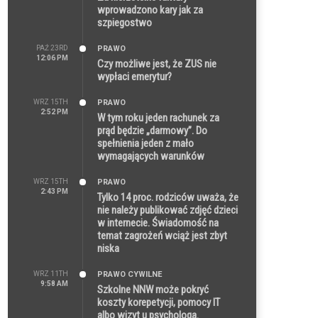
wprowadzono kary jak za
szpiegostwo
PAŹ 23RD
PRAWO
12:06 PM
Czy możliwe jest, że ZUS nie
wypłaci emerytur?
WRZ 15TH
PRAWO
2:52 PM
W tym roku jeden rachunek za
prąd będzie „darmowy”. Do
spełnienia jeden z mało
wymagających warunków
WRZ 15TH
PRAWO
2:43 PM
Tylko 14 proc. rodziców uważa, że
nie należy publikować zdjęć dzieci
w internecie. Świadomość na
temat zagrożeń wciąż jest zbyt
niska
WRZ 11TH
PRAWO CYWILNE
9:58 AM
Szkolne NNW może pokryć
koszty korepetycji, pomocy IT
albo wizyt u psychologa.