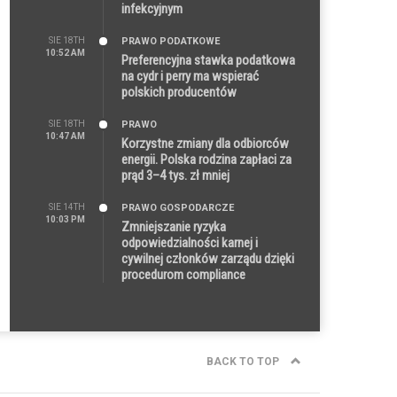
infekcyjnym
SIE 18TH
PRAWO PODATKOWE
10:52 AM
Preferencyjna stawka podatkowa
na cydr i perry ma wspierać
polskich producentów
SIE 18TH
PRAWO
10:47 AM
Korzystne zmiany dla odbiorców
energii. Polska rodzina zapłaci za
prąd 3–4 tys. zł mniej
SIE 14TH
PRAWO GOSPODARCZE
10:03 PM
Zmniejszanie ryzyka
odpowiedzialności karnej i
cywilnej członków zarządu dzięki
procedurom compliance
BACK TO TOP