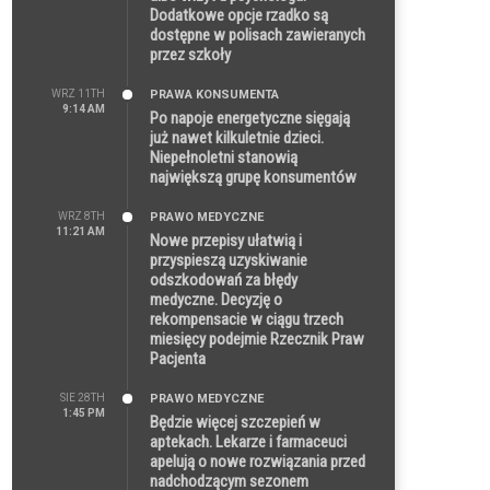
Dodatkowe opcje rzadko są
dostępne w polisach zawieranych
przez szkoły
WRZ 11TH
PRAWA KONSUMENTA
9:14 AM
Po napoje energetyczne sięgają
już nawet kilkuletnie dzieci.
Niepełnoletni stanowią
największą grupę konsumentów
WRZ 8TH
PRAWO MEDYCZNE
11:21 AM
Nowe przepisy ułatwią i
przyspieszą uzyskiwanie
odszkodowań za błędy
medyczne. Decyzję o
rekompensacie w ciągu trzech
miesięcy podejmie Rzecznik Praw
Pacjenta
SIE 28TH
PRAWO MEDYCZNE
1:45 PM
Będzie więcej szczepień w
aptekach. Lekarze i farmaceuci
apelują o nowe rozwiązania przed
nadchodzącym sezonem