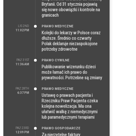
Brytanii. Od 31 stycznia pojawią
się nowe obowiązki i kontrole na
granicach
LIS 2ND
PRAWO MEDYCZNE
11:02 PM
Kolejki do lekarzy w Polsce coraz
dłuższe. Średnio co czwarty
Polak deklaruje niezaspokojone
potrzeby zdrowotne
PAŹ 31ST
PRAWO CYWILNE
11:36 AM
Publikowanie wizerunku dzieci
może łamać ich prawo do
prywatności. Potrzebne są zmiany
PAŹ 28TH
PRAWO MEDYCZNE
6:37 PM
Ustawę o prawach pacjenta i
Rzeczniku Praw Pacjenta czeka
kolejna nowelizacja. Ma ona
ułatwić walkę z niemedycznymi
lub paramedycznymi terapiami
PAŹ 23RD
PRAWO GOSPODARCZE
12:09 PM
Za nierzetelne faktury