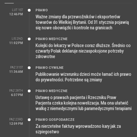
LUT 1ST
PRAWO
12:46 PM
Ważne zmiany dla przewoźników i eksporterów
towarów do Wielkiej Brytanii. Od 31 stycznia pojawią
się nowe obowiązki i kontrole na granicach
LIS 2ND
PRAWO MEDYCZNE
11:02 PM
Kolejki do lekarzy w Polsce coraz dłuższe. Średnio co
czwarty Polak deklaruje niezaspokojone potrzeby
zdrowotne
PAŹ 31ST
PRAWO CYWILNE
11:36 AM
Publikowanie wizerunku dzieci może łamać ich prawo
do prywatności. Potrzebne są zmiany
PAŹ 28TH
PRAWO MEDYCZNE
6:37 PM
Ustawę o prawach pacjenta i Rzeczniku Praw
Pacjenta czeka kolejna nowelizacja. Ma ona ułatwić
walkę z niemedycznymi lub paramedycznymi terapiami
PAŹ 23RD
PRAWO GOSPODARCZE
12:09 PM
Za nierzetelne faktury wprowadzono kary jak za
szpiegostwo