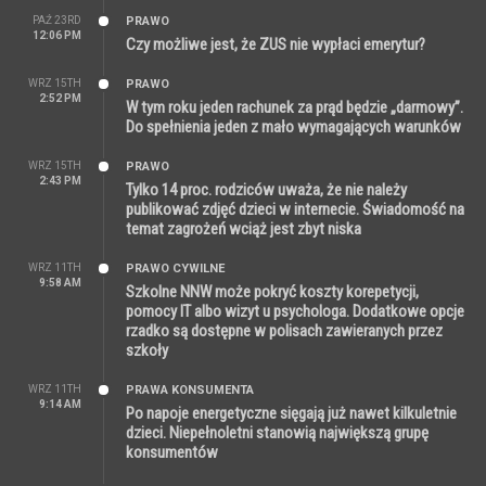
PAŹ 23RD
PRAWO
12:06 PM
Czy możliwe jest, że ZUS nie wypłaci emerytur?
WRZ 15TH
PRAWO
2:52 PM
W tym roku jeden rachunek za prąd będzie „darmowy”.
Do spełnienia jeden z mało wymagających warunków
WRZ 15TH
PRAWO
2:43 PM
Tylko 14 proc. rodziców uważa, że nie należy
publikować zdjęć dzieci w internecie. Świadomość na
temat zagrożeń wciąż jest zbyt niska
WRZ 11TH
PRAWO CYWILNE
9:58 AM
Szkolne NNW może pokryć koszty korepetycji,
pomocy IT albo wizyt u psychologa. Dodatkowe opcje
rzadko są dostępne w polisach zawieranych przez
szkoły
WRZ 11TH
PRAWA KONSUMENTA
9:14 AM
Po napoje energetyczne sięgają już nawet kilkuletnie
dzieci. Niepełnoletni stanowią największą grupę
konsumentów