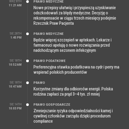
WRZ 8TH
PRAWO MEDYCZNE
11:21 AM
Nowe przepisy ułatwią i przyspieszą uzyskiwanie
odszkodowań za błędy medyczne. Decyzję o
rekompensacie w ciągu trzech miesięcy podejmie
Rzecznik Praw Pacjenta
SIE 28TH
PRAWO MEDYCZNE
1:45 PM
Będzie więcej szczepień w aptekach. Lekarze i
farmaceuci apelują o nowe rozwiązania przed
nadchodzącym sezonem infekcyjnym
SIE 18TH
PRAWO PODATKOWE
10:52 AM
Preferencyjna stawka podatkowa na cydr i perry ma
wspierać polskich producentów
SIE 18TH
PRAWO
10:47 AM
Korzystne zmiany dla odbiorców energii. Polska
rodzina zapłaci za prąd 3–4 tys. zł mniej
SIE 14TH
PRAWO GOSPODARCZE
10:03 PM
Zmniejszanie ryzyka odpowiedzialności karnej i
cywilnej członków zarządu dzięki procedurom
compliance