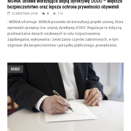
MSWiA: ustawa wdrażająca unijną dyrektywę DODO – większe
bezpieczeństwo oraz lepsza ochrona prywatności obywateli
20 KWIETNIA, 2018
0
116
- MSWiA informuje: MSWiA przesłało do konsultacji projekt ustawy, która
wprowadzi przepisy tzw. unijnej dyrektywy DODO. Regulacje te dotyczą
przetwarzania danych osobowych w celu rozpoznawania,
zapobiegania, wykrywania i zwalczania czynów zabronionych, w tym
zagrożeń dla bezpieczeństwa i porządku publicznego, prowadzenia...
RODO