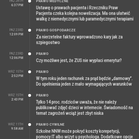
PAŹ 28TH
PRAWO MEDYCZNE
6:37 PM
Ustawę o prawach pacjenta i Rzeczniku Praw
Pacjenta czeka kolejna nowelizacja. Ma ona ułatwić
walkę z niemedycznymi lub paramedycznymi terapiami
PAŹ 23RD
PRAWO GOSPODARCZE
12:09 PM
Za nierzetelne faktury wprowadzono kary jak za
szpiegostwo
PAŹ 23RD
PRAWO
12:06 PM
Czy możliwe jest, że ZUS nie wypłaci emerytur?
WRZ 15TH
PRAWO
2:52 PM
W tym roku jeden rachunek za prąd będzie „darmowy”.
Do spełnienia jeden z mało wymagających warunków
WRZ 15TH
PRAWO
2:43 PM
Tylko 14 proc. rodziców uważa, że nie należy
publikować zdjęć dzieci w internecie. Świadomość na
temat zagrożeń wciąż jest zbyt niska
WRZ 11TH
PRAWO CYWILNE
9:58 AM
Szkolne NNW może pokryć koszty korepetycji,
pomocy IT albo wizyt u psychologa. Dodatkowe opcje