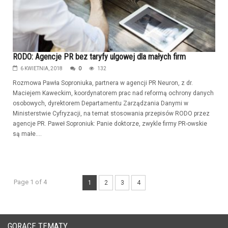
RODO: Agencje PR bez taryfy ulgowej dla małych firm
6 KWIETNIA, 2018
0
132
Rozmowa Pawła Soproniuka, partnera w agencji PR Neuron, z dr.
Maciejem Kaweckim, koordynatorem prac nad reformą ochrony danych
osobowych, dyrektorem Departamentu Zarządzania Danymi w
Ministerstwie Cyfryzacji, na temat stosowania przepisów RODO przez
agencje PR. Paweł Soproniuk: Panie doktorze, zwykle firmy PR-owskie
są małe....
Page 1 of 4
1
2
3
4
GORĄCE TEMATY