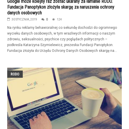
Google może kolejny raz zostać ukarany za łamanie RODO.
Fundacja Panoptykon złożyła skargę za naruszenia ochrony
danych osobowych
30 STYCZNIA, 2019
0
124
Na rynku reklamy behawioralnej co sekundę dochodzi do ogromnego
wycieku danych osobowych, w tym wrażliwych informacji o naszym
zdrowiu, seksualności, psychice czy poglądach politycznych –
podkreśla Katarzyna Szymielewicz, prezeska Fundacji Panoptykon.
Fundacja złożyła do Urzędu Ochrony Danych Osobowych skargę na...
RODO