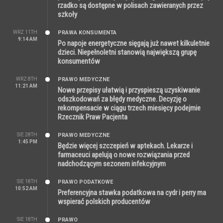
rzadko są dostępne w polisach zawieranych przez
szkoły
WRZ 11TH
PRAWA KONSUMENTA
9:14 AM
Po napoje energetyczne sięgają już nawet kilkuletnie
dzieci. Niepełnoletni stanowią największą grupę
konsumentów
WRZ 8TH
PRAWO MEDYCZNE
11:21 AM
Nowe przepisy ułatwią i przyspieszą uzyskiwanie
odszkodowań za błędy medyczne. Decyzję o
rekompensacie w ciągu trzech miesięcy podejmie
Rzecznik Praw Pacjenta
SIE 28TH
PRAWO MEDYCZNE
1:45 PM
Będzie więcej szczepień w aptekach. Lekarze i
farmaceuci apelują o nowe rozwiązania przed
nadchodzącym sezonem infekcyjnym
SIE 18TH
PRAWO PODATKOWE
10:52 AM
Preferencyjna stawka podatkowa na cydr i perry ma
wspierać polskich producentów
SIE 18TH
PRAWO