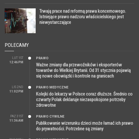
Trwają prace nad reformą prawa koncernowego.
Istniejące prawo nadzoru właścicielskiego jest
niewystarczające
POLECAMY
LUT 1ST
PRAWO
12:46 PM
Ważne zmiany dla przewoźników i eksporterów
towarów do Wielkiej Brytanii. Od 31 stycznia pojawią
się nowe obowiązki i kontrole na granicach
LIS 2ND
PRAWO MEDYCZNE
11:02 PM
Kolejki do lekarzy w Polsce coraz dłuższe. Średnio co
czwarty Polak deklaruje niezaspokojone potrzeby
zdrowotne
PAŹ 31ST
PRAWO CYWILNE
11:36 AM
Publikowanie wizerunku dzieci może łamać ich prawo
do prywatności. Potrzebne są zmiany