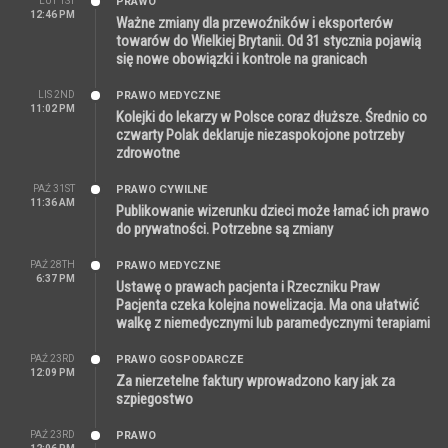
LUT 1ST
PRAWO
12:46 PM
Ważne zmiany dla przewoźników i eksporterów
towarów do Wielkiej Brytanii. Od 31 stycznia pojawią
się nowe obowiązki i kontrole na granicach
LIS 2ND
PRAWO MEDYCZNE
11:02 PM
Kolejki do lekarzy w Polsce coraz dłuższe. Średnio co
czwarty Polak deklaruje niezaspokojone potrzeby
zdrowotne
PAŹ 31ST
PRAWO CYWILNE
11:36 AM
Publikowanie wizerunku dzieci może łamać ich prawo
do prywatności. Potrzebne są zmiany
PAŹ 28TH
PRAWO MEDYCZNE
6:37 PM
Ustawę o prawach pacjenta i Rzeczniku Praw
Pacjenta czeka kolejna nowelizacja. Ma ona ułatwić
walkę z niemedycznymi lub paramedycznymi terapiami
PAŹ 23RD
PRAWO GOSPODARCZE
12:09 PM
Za nierzetelne faktury wprowadzono kary jak za
szpiegostwo
PAŹ 23RD
PRAWO