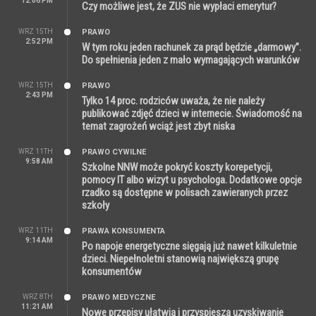
12:06 PM
Czy możliwe jest, że ZUS nie wypłaci emerytur?
WRZ 15TH
PRAWO
2:52 PM
W tym roku jeden rachunek za prąd będzie „darmowy”.
Do spełnienia jeden z mało wymagających warunków
WRZ 15TH
PRAWO
2:43 PM
Tylko 14 proc. rodziców uważa, że nie należy
publikować zdjęć dzieci w internecie. Świadomość na
temat zagrożeń wciąż jest zbyt niska
WRZ 11TH
PRAWO CYWILNE
9:58 AM
Szkolne NNW może pokryć koszty korepetycji,
pomocy IT albo wizyt u psychologa. Dodatkowe opcje
rzadko są dostępne w polisach zawieranych przez
szkoły
WRZ 11TH
PRAWA KONSUMENTA
9:14 AM
Po napoje energetyczne sięgają już nawet kilkuletnie
dzieci. Niepełnoletni stanowią największą grupę
konsumentów
WRZ 8TH
PRAWO MEDYCZNE
11:21 AM
Nowe przepisy ułatwią i przyspieszą uzyskiwanie