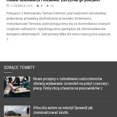
2 CZERWCA, 2015
0
46
Policjanci z komisariatu Tarnów-Centrum, pod nadzorem tarnowskiej
prokuratury, prowadzą dochodzenie przeciwko 20-letniemu
mieszkańcowi Tarnowa, podszywającemu się za dziennikarza znanych
rozgłośni radiowych i wyłudzającemu pieniądze od zleceniodawców
kampanii reklamowych. Zatrzymany kilka dni temu mężczyzna usłyszał
7...
GORĄCE TEMATY
Nowe przepisy o zatrudnianiu cudzoziemców
ułatwią wydawanie zezwoleń na pobyt czasowy i
pracę. Firmy chcą otwarcia na pracowników z
Dalekiego Wschodu
Stłuczka autem na minuty! Sprawdź jak
zminimalizować skutki.