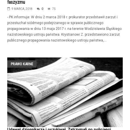
faszyzmu
9 MARCA, 2018
0
75
- PK informuje: W dniu 2 marca 2018 r. prokurator przedstawił zarzut i
przesłuchał siódmego podejrzanego w sprawie publicznego
propagowania w dniu 13 maja 2017 r. na terenie Wodzisławia Śląskiego
nazistowskiego ustroju państwa. Krystianowi Z. przedstawiono zarzut
publicznego propagowania nazistowskiego ustroju państwa,...
PRAWO KARNE
Udawał dziennikarza i oszukiwał. Zatrzymali go policjanci