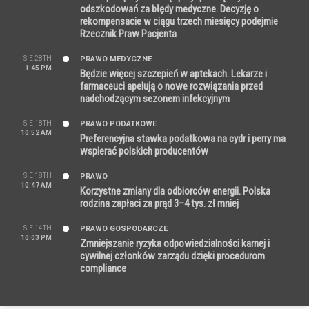
odszkodowań za błędy medyczne. Decyzję o
rekompensacie w ciągu trzech miesięcy podejmie
Rzecznik Praw Pacjenta
SIE 28TH
PRAWO MEDYCZNE
1:45 PM
Będzie więcej szczepień w aptekach. Lekarze i
farmaceuci apelują o nowe rozwiązania przed
nadchodzącym sezonem infekcyjnym
SIE 18TH
PRAWO PODATKOWE
10:52 AM
Preferencyjna stawka podatkowa na cydr i perry ma
wspierać polskich producentów
SIE 18TH
PRAWO
10:47 AM
Korzystne zmiany dla odbiorców energii. Polska
rodzina zapłaci za prąd 3–4 tys. zł mniej
SIE 14TH
PRAWO GOSPODARCZE
10:03 PM
Zmniejszanie ryzyka odpowiedzialności karnej i
cywilnej członków zarządu dzięki procedurom
compliance