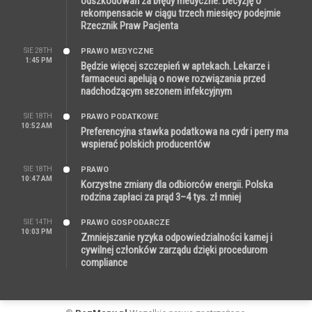
odszkodowań za błędy medyczne. Decyzję o
rekompensacie w ciągu trzech miesięcy podejmie
Rzecznik Praw Pacjenta
SIE 28TH
PRAWO MEDYCZNE
1:45 PM
Będzie więcej szczepień w aptekach. Lekarze i
farmaceuci apelują o nowe rozwiązania przed
nadchodzącym sezonem infekcyjnym
SIE 18TH
PRAWO PODATKOWE
10:52 AM
Preferencyjna stawka podatkowa na cydr i perry ma
wspierać polskich producentów
SIE 18TH
PRAWO
10:47 AM
Korzystne zmiany dla odbiorców energii. Polska
rodzina zapłaci za prąd 3–4 tys. zł mniej
SIE 14TH
PRAWO GOSPODARCZE
10:03 PM
Zmniejszanie ryzyka odpowiedzialności karnej i
cywilnej członków zarządu dzięki procedurom
compliance