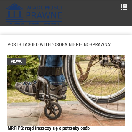
POSTS TAGGED WITH "OSOBA NIEPEŁNOSPRAWNA"
PRAWO
MRPiPS: rząd troszczy się o potrzeby osób