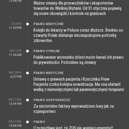
12:46 PM
Ważne zmiany dla przewoźników i eksporterów
towarów do Wielkiej Brytanii. Od 31 stycznia pojawią
się nowe obowiązki i kontrole na granicach
LIS 2ND
PRAWO MEDYCZNE
11:02 PM
Kolejki do lekarzy w Polsce coraz dłuższe. Średnio co
czwarty Polak deklaruje niezaspokojone potrzeby
zdrowotne
PAŹ 31ST
PRAWO CYWILNE
11:36 AM
Publikowanie wizerunku dzieci może łamać ich prawo
do prywatności. Potrzebne są zmiany
PAŹ 28TH
PRAWO MEDYCZNE
6:37 PM
Ustawę o prawach pacjenta i Rzeczniku Praw
Pacjenta czeka kolejna nowelizacja. Ma ona ułatwić
walkę z niemedycznymi lub paramedycznymi terapiami
PAŹ 23RD
PRAWO GOSPODARCZE
12:09 PM
Za nierzetelne faktury wprowadzono kary jak za
szpiegostwo
PAŹ 23RD
PRAWO
12:06 PM
Czy możliwe jest, że ZUS nie wypłaci emerytur?