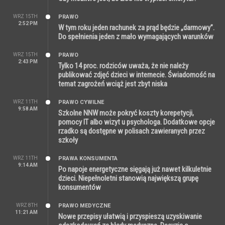
WRZ 15TH
PRAWO
2:52 PM
W tym roku jeden rachunek za prąd będzie „darmowy”.
Do spełnienia jeden z mało wymagających warunków
WRZ 15TH
PRAWO
2:43 PM
Tylko 14 proc. rodziców uważa, że nie należy
publikować zdjęć dzieci w internecie. Świadomość na
temat zagrożeń wciąż jest zbyt niska
WRZ 11TH
PRAWO CYWILNE
9:58 AM
Szkolne NNW może pokryć koszty korepetycji,
pomocy IT albo wizyt u psychologa. Dodatkowe opcje
rzadko są dostępne w polisach zawieranych przez
szkoły
WRZ 11TH
PRAWA KONSUMENTA
9:14 AM
Po napoje energetyczne sięgają już nawet kilkuletnie
dzieci. Niepełnoletni stanowią największą grupę
konsumentów
WRZ 8TH
PRAWO MEDYCZNE
11:21 AM
Nowe przepisy ułatwią i przyspieszą uzyskiwanie