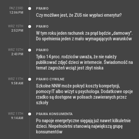
PAŹ 23RD
PRAWO
12:06 PM
Czy możliwe jest, że ZUS nie wypłaci emerytur?
WRZ 15TH
PRAWO
2:52 PM
W tym roku jeden rachunek za prąd będzie „darmowy”.
Do spełnienia jeden z mało wymagających warunków
WRZ 15TH
PRAWO
2:43 PM
Tylko 14 proc. rodziców uważa, że nie należy
publikować zdjęć dzieci w internecie. Świadomość na
temat zagrożeń wciąż jest zbyt niska
WRZ 11TH
PRAWO CYWILNE
9:58 AM
Szkolne NNW może pokryć koszty korepetycji,
pomocy IT albo wizyt u psychologa. Dodatkowe opcje
rzadko są dostępne w polisach zawieranych przez
szkoły
WRZ 11TH
PRAWA KONSUMENTA
9:14 AM
Po napoje energetyczne sięgają już nawet kilkuletnie
dzieci. Niepełnoletni stanowią największą grupę
konsumentów