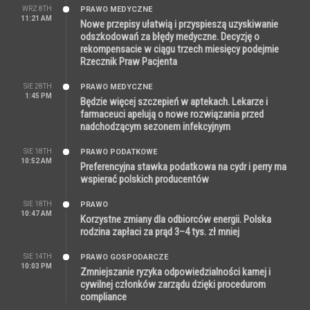
WRZ 8TH
PRAWO MEDYCZNE
11:21 AM
Nowe przepisy ułatwią i przyspieszą uzyskiwanie
odszkodowań za błędy medyczne. Decyzję o
rekompensacie w ciągu trzech miesięcy podejmie
Rzecznik Praw Pacjenta
SIE 28TH
PRAWO MEDYCZNE
1:45 PM
Będzie więcej szczepień w aptekach. Lekarze i
farmaceuci apelują o nowe rozwiązania przed
nadchodzącym sezonem infekcyjnym
SIE 18TH
PRAWO PODATKOWE
10:52 AM
Preferencyjna stawka podatkowa na cydr i perry ma
wspierać polskich producentów
SIE 18TH
PRAWO
10:47 AM
Korzystne zmiany dla odbiorców energii. Polska
rodzina zapłaci za prąd 3–4 tys. zł mniej
SIE 14TH
PRAWO GOSPODARCZE
10:03 PM
Zmniejszanie ryzyka odpowiedzialności karnej i
cywilnej członków zarządu dzięki procedurom
compliance