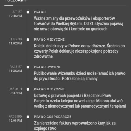
LUT 1ST
PRAWO
12:46 PM
Ważne zmiany dla przewoźników i eksporterów
towarów do Wielkiej Brytanii. Od 31 stycznia pojawią
się nowe obowiązki i kontrole na granicach
LIS 2ND
PRAWO MEDYCZNE
11:02 PM
Kolejki do lekarzy w Polsce coraz dłuższe. Średnio co
czwarty Polak deklaruje niezaspokojone potrzeby
zdrowotne
PAŹ 31ST
PRAWO CYWILNE
11:36 AM
Publikowanie wizerunku dzieci może łamać ich prawo
do prywatności. Potrzebne są zmiany
PAŹ 28TH
PRAWO MEDYCZNE
6:37 PM
Ustawę o prawach pacjenta i Rzeczniku Praw
Pacjenta czeka kolejna nowelizacja. Ma ona ułatwić
walkę z niemedycznymi lub paramedycznymi terapiami
PAŹ 23RD
PRAWO GOSPODARCZE
12:09 PM
Za nierzetelne faktury wprowadzono kary jak za
szpiegostwo