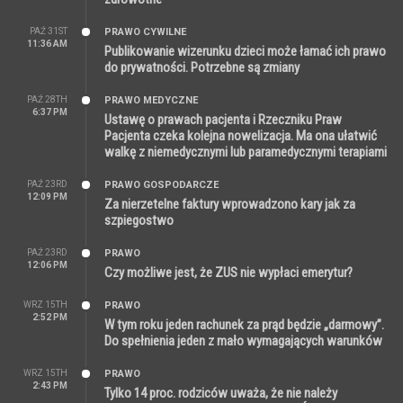
PAŹ 31ST
PRAWO CYWILNE
11:36 AM
Publikowanie wizerunku dzieci może łamać ich prawo
do prywatności. Potrzebne są zmiany
PAŹ 28TH
PRAWO MEDYCZNE
6:37 PM
Ustawę o prawach pacjenta i Rzeczniku Praw
Pacjenta czeka kolejna nowelizacja. Ma ona ułatwić
walkę z niemedycznymi lub paramedycznymi terapiami
PAŹ 23RD
PRAWO GOSPODARCZE
12:09 PM
Za nierzetelne faktury wprowadzono kary jak za
szpiegostwo
PAŹ 23RD
PRAWO
12:06 PM
Czy możliwe jest, że ZUS nie wypłaci emerytur?
WRZ 15TH
PRAWO
2:52 PM
W tym roku jeden rachunek za prąd będzie „darmowy”.
Do spełnienia jeden z mało wymagających warunków
WRZ 15TH
PRAWO
2:43 PM
Tylko 14 proc. rodziców uważa, że nie należy