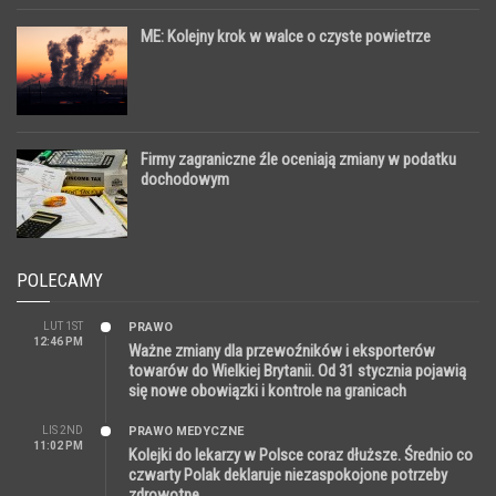
ME: Kolejny krok w walce o czyste powietrze
Firmy zagraniczne źle oceniają zmiany w podatku
dochodowym
POLECAMY
LUT 1ST
PRAWO
12:46 PM
Ważne zmiany dla przewoźników i eksporterów
towarów do Wielkiej Brytanii. Od 31 stycznia pojawią
się nowe obowiązki i kontrole na granicach
LIS 2ND
PRAWO MEDYCZNE
11:02 PM
Kolejki do lekarzy w Polsce coraz dłuższe. Średnio co
czwarty Polak deklaruje niezaspokojone potrzeby
zdrowotne