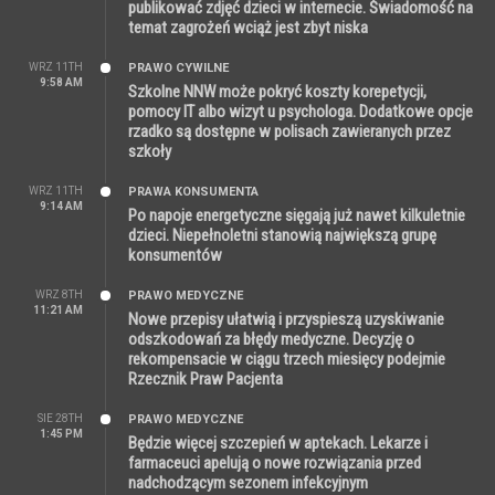
publikować zdjęć dzieci w internecie. Świadomość na
temat zagrożeń wciąż jest zbyt niska
WRZ 11TH
PRAWO CYWILNE
9:58 AM
Szkolne NNW może pokryć koszty korepetycji,
pomocy IT albo wizyt u psychologa. Dodatkowe opcje
rzadko są dostępne w polisach zawieranych przez
szkoły
WRZ 11TH
PRAWA KONSUMENTA
9:14 AM
Po napoje energetyczne sięgają już nawet kilkuletnie
dzieci. Niepełnoletni stanowią największą grupę
konsumentów
WRZ 8TH
PRAWO MEDYCZNE
11:21 AM
Nowe przepisy ułatwią i przyspieszą uzyskiwanie
odszkodowań za błędy medyczne. Decyzję o
rekompensacie w ciągu trzech miesięcy podejmie
Rzecznik Praw Pacjenta
SIE 28TH
PRAWO MEDYCZNE
1:45 PM
Będzie więcej szczepień w aptekach. Lekarze i
farmaceuci apelują o nowe rozwiązania przed
nadchodzącym sezonem infekcyjnym