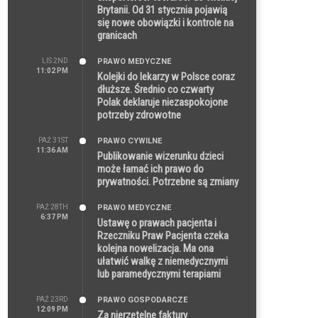
Brytanii. Od 31 stycznia pojawią
się nowe obowiązki i kontrole na
granicach
LIS 2ND
PRAWO MEDYCZNE
11:02 PM
Kolejki do lekarzy w Polsce coraz
dłuższe. Średnio co czwarty
Polak deklaruje niezaspokojone
potrzeby zdrowotne
PAŹ 31ST
PRAWO CYWILNE
11:36 AM
Publikowanie wizerunku dzieci
może łamać ich prawo do
prywatności. Potrzebne są zmiany
PAŹ 28TH
PRAWO MEDYCZNE
6:37 PM
Ustawę o prawach pacjenta i
Rzeczniku Praw Pacjenta czeka
kolejna nowelizacja. Ma ona
ułatwić walkę z niemedycznymi
lub paramedycznymi terapiami
PAŹ 23RD
PRAWO GOSPODARCZE
12:09 PM
Za nierzetelne faktury