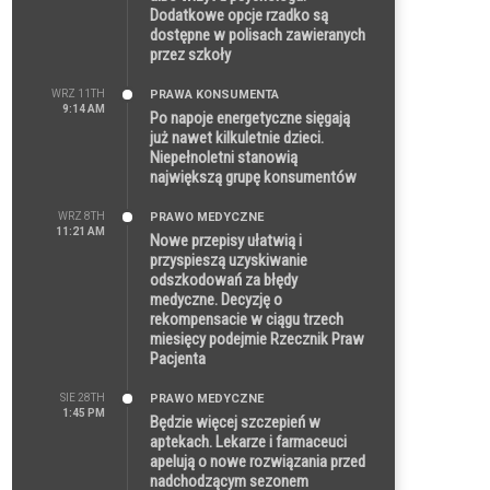
Dodatkowe opcje rzadko są
dostępne w polisach zawieranych
przez szkoły
WRZ 11TH
PRAWA KONSUMENTA
9:14 AM
Po napoje energetyczne sięgają
już nawet kilkuletnie dzieci.
Niepełnoletni stanowią
największą grupę konsumentów
WRZ 8TH
PRAWO MEDYCZNE
11:21 AM
Nowe przepisy ułatwią i
przyspieszą uzyskiwanie
odszkodowań za błędy
medyczne. Decyzję o
rekompensacie w ciągu trzech
miesięcy podejmie Rzecznik Praw
Pacjenta
SIE 28TH
PRAWO MEDYCZNE
1:45 PM
Będzie więcej szczepień w
aptekach. Lekarze i farmaceuci
apelują o nowe rozwiązania przed
nadchodzącym sezonem