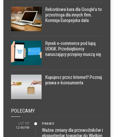
Rekordowa kara dla Google’a to
przestroga dla innych firm.
Komisja Europejska dała
wyraźny sygnał, że stoi na
straży konkurencyjności
Rynek e-commerce pod lupą
UOKiK. Przedsiębiorcy
naruszający przepisy muszą się
liczyć z dotkliwymi karami
Kupujesz przez Internet? Poznaj
prawa e-konsumenta
POLECAMY
LUT 1ST
PRAWO
12:46 PM
Ważne zmiany dla przewoźników i
eksporterów towarów do Wielkiej