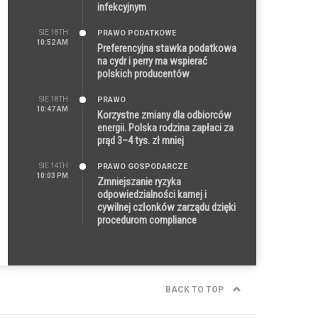
infekcyjnym
SIE 18TH
PRAWO PODATKOWE
10:52 AM
Preferencyjna stawka podatkowa
na cydr i perry ma wspierać
polskich producentów
SIE 18TH
PRAWO
10:47 AM
Korzystne zmiany dla odbiorców
energii. Polska rodzina zapłaci za
prąd 3–4 tys. zł mniej
SIE 14TH
PRAWO GOSPODARCZE
10:03 PM
Zmniejszanie ryzyka
odpowiedzialności karnej i
cywilnej członków zarządu dzięki
procedurom compliance
BACK TO TOP