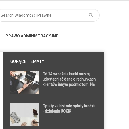
PRAWO ADMINISTRACYJNE
GORĄCE TEMATY
Od 14 września banki muszą
udostępniać dane o rachunkach
klientów innym podmiotom. Na
rynku zaostrzy się konkurencja
Opłaty za historię spłaty kredytu
- działania UOKiK