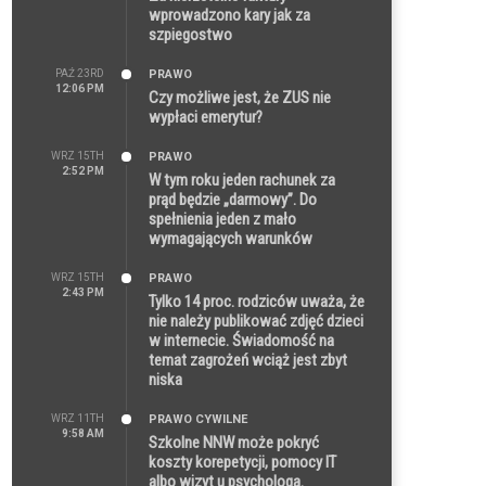
wprowadzono kary jak za
szpiegostwo
PAŹ 23RD
PRAWO
12:06 PM
Czy możliwe jest, że ZUS nie
wypłaci emerytur?
WRZ 15TH
PRAWO
2:52 PM
W tym roku jeden rachunek za
prąd będzie „darmowy”. Do
spełnienia jeden z mało
wymagających warunków
WRZ 15TH
PRAWO
2:43 PM
Tylko 14 proc. rodziców uważa, że
nie należy publikować zdjęć dzieci
w internecie. Świadomość na
temat zagrożeń wciąż jest zbyt
niska
WRZ 11TH
PRAWO CYWILNE
9:58 AM
Szkolne NNW może pokryć
koszty korepetycji, pomocy IT
albo wizyt u psychologa.