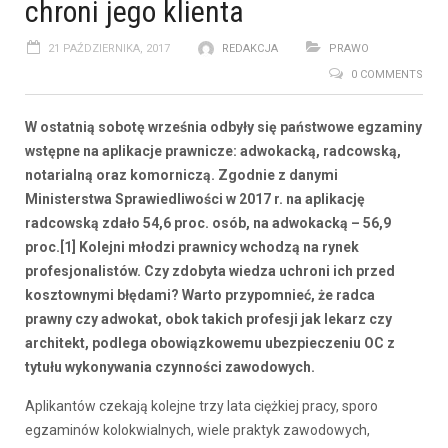
chroni jego klienta
21 PAŹDZIERNIKA, 2017
REDAKCJA
PRAWO
0 COMMENTS
W ostatnią sobotę września odbyły się państwowe egzaminy
wstępne na aplikacje prawnicze: adwokacką, radcowską,
notarialną oraz komorniczą. Zgodnie z danymi
Ministerstwa Sprawiedliwości w 2017 r. na aplikację
radcowską zdało 54,6 proc. osób, na adwokacką – 56,9
proc.[1] Kolejni młodzi prawnicy wchodzą na rynek
profesjonalistów. Czy zdobyta wiedza uchroni ich przed
kosztownymi błędami? Warto przypomnieć, że radca
prawny czy adwokat, obok takich profesji jak lekarz czy
architekt, podlega obowiązkowemu ubezpieczeniu OC z
tytułu wykonywania czynności zawodowych.
Aplikantów czekają kolejne trzy lata ciężkiej pracy, sporo
egzaminów kolokwialnych, wiele praktyk zawodowych,