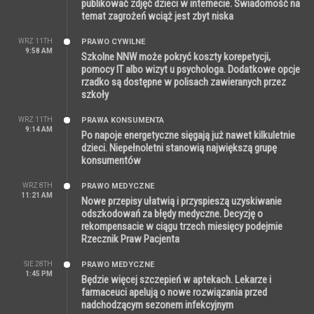
publikować zdjęć dzieci w internecie. Świadomość na
temat zagrożeń wciąż jest zbyt niska
WRZ 11TH
PRAWO CYWILNE
9:58 AM
Szkolne NNW może pokryć koszty korepetycji,
pomocy IT albo wizyt u psychologa. Dodatkowe opcje
rzadko są dostępne w polisach zawieranych przez
szkoły
WRZ 11TH
PRAWA KONSUMENTA
9:14 AM
Po napoje energetyczne sięgają już nawet kilkuletnie
dzieci. Niepełnoletni stanowią największą grupę
konsumentów
WRZ 8TH
PRAWO MEDYCZNE
11:21 AM
Nowe przepisy ułatwią i przyspieszą uzyskiwanie
odszkodowań za błędy medyczne. Decyzję o
rekompensacie w ciągu trzech miesięcy podejmie
Rzecznik Praw Pacjenta
SIE 28TH
PRAWO MEDYCZNE
1:45 PM
Będzie więcej szczepień w aptekach. Lekarze i
farmaceuci apelują o nowe rozwiązania przed
nadchodzącym sezonem infekcyjnym