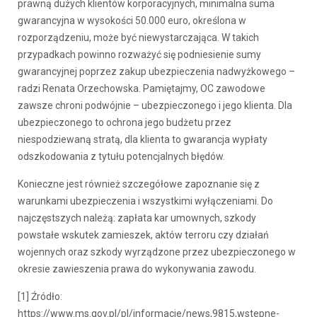
prawną dużych klientów korporacyjnych, minimalna suma
gwarancyjna w wysokości 50.000 euro, określona w
rozporządzeniu, może być niewystarczająca. W takich
przypadkach powinno rozważyć się podniesienie sumy
gwarancyjnej poprzez zakup ubezpieczenia nadwyżkowego –
radzi Renata Orzechowska. Pamiętajmy, OC zawodowe
zawsze chroni podwójnie – ubezpieczonego i jego klienta. Dla
ubezpieczonego to ochrona jego budżetu przez
niespodziewaną stratą, dla klienta to gwarancja wypłaty
odszkodowania z tytułu potencjalnych błędów.
Konieczne jest również szczegółowe zapoznanie się z
warunkami ubezpieczenia i wszystkimi wyłączeniami. Do
najczęstszych należą: zapłata kar umownych, szkody
powstałe wskutek zamieszek, aktów terroru czy działań
wojennych oraz szkody wyrządzone przez ubezpieczonego w
okresie zawieszenia prawa do wykonywania zawodu.
[1] Źródło:
https://www.ms.gov.pl/pl/informacje/news,9815,wstepne-