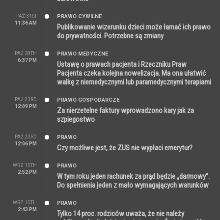
PAŹ 31ST
PRAWO CYWILNE
11:36 AM
Publikowanie wizerunku dzieci może łamać ich prawo
do prywatności. Potrzebne są zmiany
PAŹ 28TH
PRAWO MEDYCZNE
6:37 PM
Ustawę o prawach pacjenta i Rzeczniku Praw
Pacjenta czeka kolejna nowelizacja. Ma ona ułatwić
walkę z niemedycznymi lub paramedycznymi terapiami
PAŹ 23RD
PRAWO GOSPODARCZE
12:09 PM
Za nierzetelne faktury wprowadzono kary jak za
szpiegostwo
PAŹ 23RD
PRAWO
12:06 PM
Czy możliwe jest, że ZUS nie wypłaci emerytur?
WRZ 15TH
PRAWO
2:52 PM
W tym roku jeden rachunek za prąd będzie „darmowy”.
Do spełnienia jeden z mało wymagających warunków
WRZ 15TH
PRAWO
2:43 PM
Tylko 14 proc. rodziców uważa, że nie należy