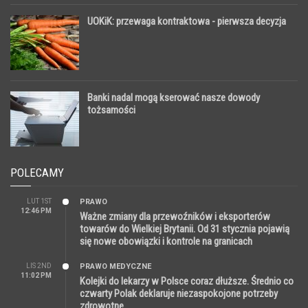
UOKiK: przewaga kontraktowa - pierwsza decyzja
Banki nadal mogą kserować nasze dowody
tożsamości
POLECAMY
LUT 1ST
PRAWO
12:46 PM
Ważne zmiany dla przewoźników i eksporterów
towarów do Wielkiej Brytanii. Od 31 stycznia pojawią
się nowe obowiązki i kontrole na granicach
LIS 2ND
PRAWO MEDYCZNE
11:02 PM
Kolejki do lekarzy w Polsce coraz dłuższe. Średnio co
czwarty Polak deklaruje niezaspokojone potrzeby
zdrowotne