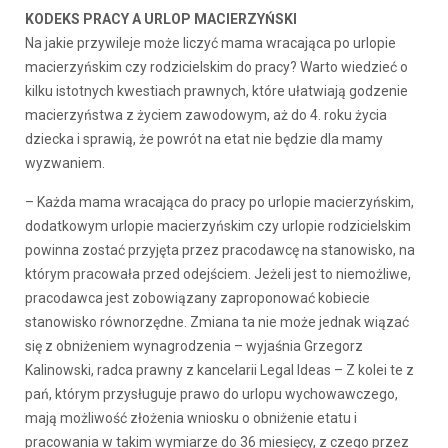
KODEKS PRACY A URLOP MACIERZYŃSKI
Na jakie przywileje może liczyć mama wracająca po urlopie
macierzyńskim czy rodzicielskim do pracy? Warto wiedzieć o
kilku istotnych kwestiach prawnych, które ułatwiają godzenie
macierzyństwa z życiem zawodowym, aż do 4. roku życia
dziecka i sprawią, że powrót na etat nie będzie dla mamy
wyzwaniem.
– Każda mama wracająca do pracy po urlopie macierzyńskim,
dodatkowym urlopie macierzyńskim czy urlopie rodzicielskim
powinna zostać przyjęta przez pracodawcę na stanowisko, na
którym pracowała przed odejściem. Jeżeli jest to niemożliwe,
pracodawca jest zobowiązany zaproponować kobiecie
stanowisko równorzędne. Zmiana ta nie może jednak wiązać
się z obniżeniem wynagrodzenia – wyjaśnia Grzegorz
Kalinowski, radca prawny z kancelarii Legal Ideas – Z kolei te z
pań, którym przysługuje prawo do urlopu wychowawczego,
mają możliwość złożenia wniosku o obniżenie etatu i
pracowania w takim wymiarze do 36 miesięcy, z czego przez