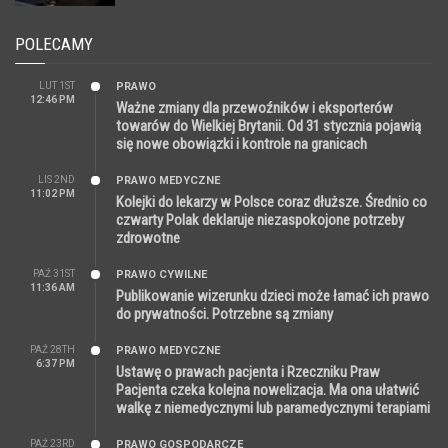
POLECAMY
LUT 1ST
PRAWO
12:46 PM
Ważne zmiany dla przewoźników i eksporterów
towarów do Wielkiej Brytanii. Od 31 stycznia pojawią
się nowe obowiązki i kontrole na granicach
LIS 2ND
PRAWO MEDYCZNE
11:02 PM
Kolejki do lekarzy w Polsce coraz dłuższe. Średnio co
czwarty Polak deklaruje niezaspokojone potrzeby
zdrowotne
PAŹ 31ST
PRAWO CYWILNE
11:36 AM
Publikowanie wizerunku dzieci może łamać ich prawo
do prywatności. Potrzebne są zmiany
PAŹ 28TH
PRAWO MEDYCZNE
6:37 PM
Ustawę o prawach pacjenta i Rzeczniku Praw
Pacjenta czeka kolejna nowelizacja. Ma ona ułatwić
walkę z niemedycznymi lub paramedycznymi terapiami
PAŹ 23RD
PRAWO GOSPODARCZE