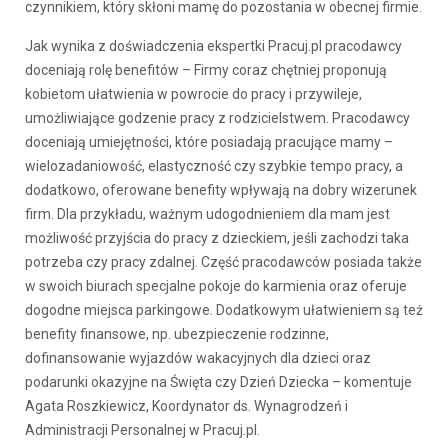
czynnikiem, który skłoni mamę do pozostania w obecnej firmie.
Jak wynika z doświadczenia ekspertki Pracuj.pl pracodawcy
doceniają rolę benefitów – Firmy coraz chętniej proponują
kobietom ułatwienia w powrocie do pracy i przywileje,
umożliwiające godzenie pracy z rodzicielstwem. Pracodawcy
doceniają umiejętności, które posiadają pracujące mamy –
wielozadaniowość, elastyczność czy szybkie tempo pracy, a
dodatkowo, oferowane benefity wpływają na dobry wizerunek
firm. Dla przykładu, ważnym udogodnieniem dla mam jest
możliwość przyjścia do pracy z dzieckiem, jeśli zachodzi taka
potrzeba czy pracy zdalnej. Część pracodawców posiada także
w swoich biurach specjalne pokoje do karmienia oraz oferuje
dogodne miejsca parkingowe. Dodatkowym ułatwieniem są też
benefity finansowe, np. ubezpieczenie rodzinne,
dofinansowanie wyjazdów wakacyjnych dla dzieci oraz
podarunki okazyjne na Święta czy Dzień Dziecka – komentuje
Agata Roszkiewicz, Koordynator ds. Wynagrodzeń i
Administracji Personalnej w Pracuj.pl.