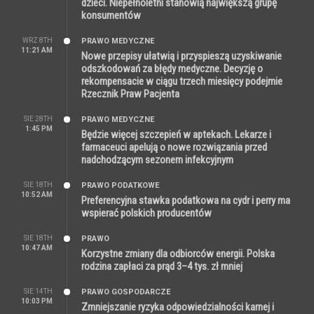
dzieci. Niepełnoletni stanowią największą grupę
konsumentów
WRZ 8TH
PRAWO MEDYCZNE
11:21 AM
Nowe przepisy ułatwią i przyspieszą uzyskiwanie
odszkodowań za błędy medyczne. Decyzję o
rekompensacie w ciągu trzech miesięcy podejmie
Rzecznik Praw Pacjenta
SIE 28TH
PRAWO MEDYCZNE
1:45 PM
Będzie więcej szczepień w aptekach. Lekarze i
farmaceuci apelują o nowe rozwiązania przed
nadchodzącym sezonem infekcyjnym
SIE 18TH
PRAWO PODATKOWE
10:52 AM
Preferencyjna stawka podatkowa na cydr i perry ma
wspierać polskich producentów
SIE 18TH
PRAWO
10:47 AM
Korzystne zmiany dla odbiorców energii. Polska
rodzina zapłaci za prąd 3–4 tys. zł mniej
SIE 14TH
PRAWO GOSPODARCZE
10:03 PM
Zmniejszanie ryzyka odpowiedzialności karnej i