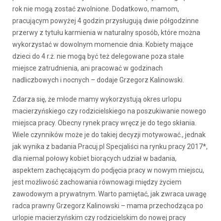
rok nie mogą zostać zwolnione. Dodatkowo, mamom,
pracującym powyżej 4 godzin przysługują dwie półgodzinne
przerwy z tytułu karmienia w naturalny sposób, które można
wykorzystać w dowolnym momencie dnia. Kobiety mające
dzieci do 4 r.ż. nie mogą być też delegowane poza stałe
miejsce zatrudnienia, ani pracować w godzinach
nadliczbowych i nocnych – dodaje Grzegorz Kalinowski.
Zdarza się, że młode mamy wykorzystują okres urlopu
macierzyńskiego czy rodzicielskiego na poszukiwanie nowego
miejsca pracy. Obecny rynek pracy wręcz je do tego skłania.
Wiele czynników może je do takiej decyzji motywować., jednak
jak wynika z badania Pracuj.pl Specjaliści na rynku pracy 2017*,
dla niemal połowy kobiet biorących udział w badania,
aspektem zachęcającym do podjęcia pracy w nowym miejscu,
jest możliwość zachowania równowagi między życiem
zawodowym a prywatnym. Warto pamiętać, jak zwraca uwagę
radca prawny Grzegorz Kalinowski – mama przechodząca po
urlopie macierzyńskim czy rodzicielskim do nowej pracy