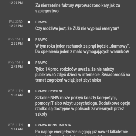
12:09 PM
Za nierzetelne faktury wprowadzono kary jak za
szpiegostwo
PAŹ 23RD
PRAWO
12:06 PM
Czy możliwe jest, że ZUS nie wypłaci emerytur?
WRZ 15TH
PRAWO
2:52 PM
W tym roku jeden rachunek za prąd będzie „darmowy”.
Do spełnienia jeden z mało wymagających warunków
WRZ 15TH
PRAWO
2:43 PM
Tylko 14 proc. rodziców uważa, że nie należy
publikować zdjęć dzieci w internecie. Świadomość na
temat zagrożeń wciąż jest zbyt niska
WRZ 11TH
PRAWO CYWILNE
9:58 AM
Szkolne NNW może pokryć koszty korepetycji,
pomocy IT albo wizyt u psychologa. Dodatkowe opcje
rzadko są dostępne w polisach zawieranych przez
szkoły
WRZ 11TH
PRAWA KONSUMENTA
9:14 AM
Po napoje energetyczne sięgają już nawet kilkuletnie