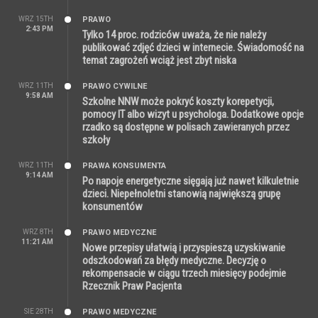
WRZ 15TH
PRAWO
2:43 PM
Tylko 14 proc. rodziców uważa, że nie należy
publikować zdjęć dzieci w internecie. Świadomość na
temat zagrożeń wciąż jest zbyt niska
WRZ 11TH
PRAWO CYWILNE
9:58 AM
Szkolne NNW może pokryć koszty korepetycji,
pomocy IT albo wizyt u psychologa. Dodatkowe opcje
rzadko są dostępne w polisach zawieranych przez
szkoły
WRZ 11TH
PRAWA KONSUMENTA
9:14 AM
Po napoje energetyczne sięgają już nawet kilkuletnie
dzieci. Niepełnoletni stanowią największą grupę
konsumentów
WRZ 8TH
PRAWO MEDYCZNE
11:21 AM
Nowe przepisy ułatwią i przyspieszą uzyskiwanie
odszkodowań za błędy medyczne. Decyzję o
rekompensacie w ciągu trzech miesięcy podejmie
Rzecznik Praw Pacjenta
SIE 28TH
PRAWO MEDYCZNE