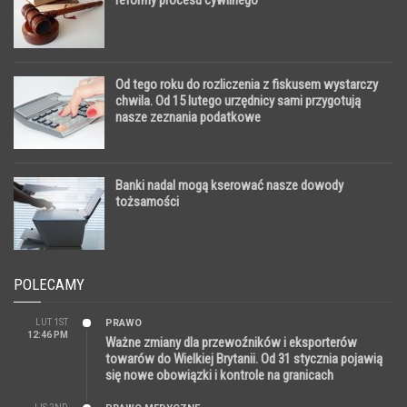
reformy procesu cywilnego
Od tego roku do rozliczenia z fiskusem wystarczy
chwila. Od 15 lutego urzędnicy sami przygotują
nasze zeznania podatkowe
Banki nadal mogą kserować nasze dowody
tożsamości
POLECAMY
LUT 1ST
PRAWO
12:46 PM
Ważne zmiany dla przewoźników i eksporterów
towarów do Wielkiej Brytanii. Od 31 stycznia pojawią
się nowe obowiązki i kontrole na granicach