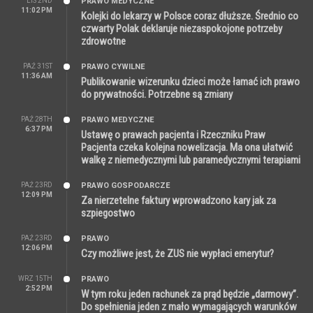
LIS 2ND
PRAWO MEDYCZNE
11:02 PM
Kolejki do lekarzy w Polsce coraz dłuższe. Średnio co
czwarty Polak deklaruje niezaspokojone potrzeby
zdrowotne
PAŹ 31ST
PRAWO CYWILNE
11:36 AM
Publikowanie wizerunku dzieci może łamać ich prawo
do prywatności. Potrzebne są zmiany
PAŹ 28TH
PRAWO MEDYCZNE
6:37 PM
Ustawę o prawach pacjenta i Rzeczniku Praw
Pacjenta czeka kolejna nowelizacja. Ma ona ułatwić
walkę z niemedycznymi lub paramedycznymi terapiami
PAŹ 23RD
PRAWO GOSPODARCZE
12:09 PM
Za nierzetelne faktury wprowadzono kary jak za
szpiegostwo
PAŹ 23RD
PRAWO
12:06 PM
Czy możliwe jest, że ZUS nie wypłaci emerytur?
WRZ 15TH
PRAWO
2:52 PM
W tym roku jeden rachunek za prąd będzie „darmowy”.
Do spełnienia jeden z mało wymagających warunków