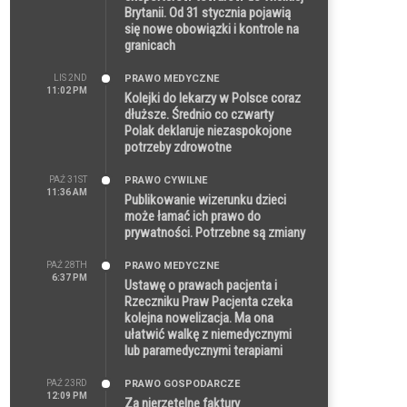
Brytanii. Od 31 stycznia pojawią
się nowe obowiązki i kontrole na
granicach
LIS 2ND
PRAWO MEDYCZNE
11:02 PM
Kolejki do lekarzy w Polsce coraz
dłuższe. Średnio co czwarty
Polak deklaruje niezaspokojone
potrzeby zdrowotne
PAŹ 31ST
PRAWO CYWILNE
11:36 AM
Publikowanie wizerunku dzieci
może łamać ich prawo do
prywatności. Potrzebne są zmiany
PAŹ 28TH
PRAWO MEDYCZNE
6:37 PM
Ustawę o prawach pacjenta i
Rzeczniku Praw Pacjenta czeka
kolejna nowelizacja. Ma ona
ułatwić walkę z niemedycznymi
lub paramedycznymi terapiami
PAŹ 23RD
PRAWO GOSPODARCZE
12:09 PM
Za nierzetelne faktury