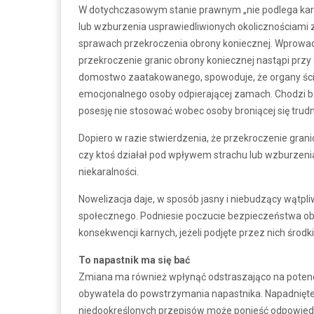
W dotychczasowym stanie prawnym „nie podlega karz
lub wzburzenia usprawiedliwionych okolicznościami 
sprawach przekroczenia obrony koniecznej. Wprowad
przekroczenie granic obrony koniecznej nastąpi przy 
domostwo zaatakowanego, spowoduje, że organy ścig
emocjonalnego osoby odpierającej zamach. Chodzi b
posesję nie stosować wobec osoby broniącej się tru
Dopiero w razie stwierdzenia, że przekroczenie grani
czy ktoś działał pod wpływem strachu lub wzburzeni
niekaralności.
Nowelizacja daje, w sposób jasny i niebudzący wątp
społecznego. Podniesie poczucie bezpieczeństwa oby
konsekwencji karnych, jeżeli podjęte przez nich środ
To napastnik ma się bać
Zmiana ma również wpłynąć odstraszająco na potencj
obywatela do powstrzymania napastnika. Napadnięte
niedookreślonych przepisów może ponieść odpowied