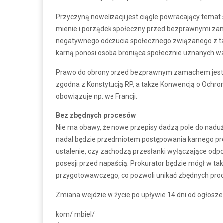
Przyczyną nowelizacji jest ciągle powracający temat
mienie i porządek społeczny przed bezprawnymi za
negatywnego odczucia społecznego związanego z ta
karną ponosi osoba broniąca społecznie uznanych war
Prawo do obrony przed bezprawnym zamachem jest 
zgodna z Konstytucją RP, a także Konwencją o Ochro
obowiązuje np. we Francji.
Bez zbędnych procesów
Nie ma obawy, że nowe przepisy dadzą pole do naduż
nadal będzie przedmiotem postępowania karnego pro
ustalenie, czy zachodzą przesłanki wyłączające odp
posesji przed napaścią. Prokurator będzie mógł w t
przygotowawczego, co pozwoli unikać zbędnych proc
Zmiana wejdzie w życie po upływie 14 dni od ogłosze
kom/ mbiel/