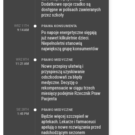
Dodatkowe opcje rzadko są
dostępne w polisach zawieranych
przez szkoły
WRZ 11TH
PRAWA KONSUMENTA
9:14 AM
Po napoje energetyczne sięgają
już nawet kilkuletnie dzieci.
Niepełnoletni stanowią
największą grupę konsumentów
WRZ 8TH
PRAWO MEDYCZNE
11:21 AM
Nowe przepisy ułatwią i
przyspieszą uzyskiwanie
odszkodowań za błędy
medyczne. Decyzję o
rekompensacie w ciągu trzech
miesięcy podejmie Rzecznik Praw
Pacjenta
SIE 28TH
PRAWO MEDYCZNE
1:45 PM
Będzie więcej szczepień w
aptekach. Lekarze i farmaceuci
apelują o nowe rozwiązania przed
nadchodzącym sezonem