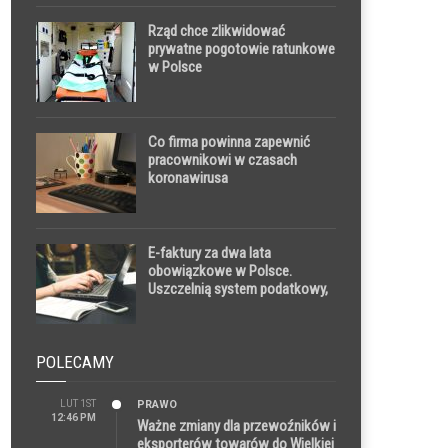
Rząd chce zlikwidować
prywatne pogotowie ratunkowe
w Polsce
Co firma powinna zapewnić
pracownikowi w czasach
koronawirusa
E-faktury za dwa lata
obowiązkowe w Polsce.
Uszczelnią system podatkowy,
ale mogą też wzmóc działania
hakerów
POLECAMY
LUT 1ST
PRAWO
12:46 PM
Ważne zmiany dla przewoźników i
eksporterów towarów do Wielkiej