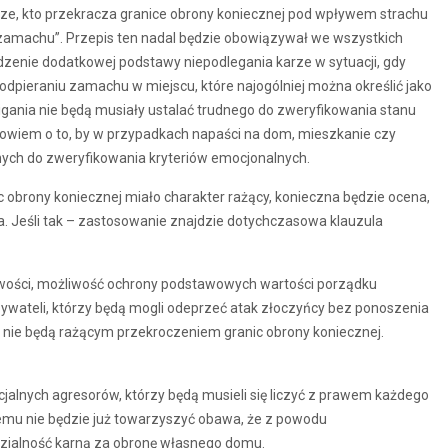
e, kto przekracza granice obrony koniecznej pod wpływem strachu
zamachu”. Przepis ten nadal będzie obowiązywał we wszystkich
zenie dodatkowej podstawy niepodlegania karze w sytuacji, gdy
odpieraniu zamachu w miejscu, które najogólniej można określić jako
ania nie będą musiały ustalać trudnego do zweryfikowania stanu
owiem o to, by w przypadkach napaści na dom, mieszkanie czy
dnych do zweryfikowania kryteriów emocjonalnych.
c obrony koniecznej miało charakter rażący, konieczna będzie ocena,
a. Jeśli tak – zastosowanie znajdzie dotychczasowa klauzula
liwości, możliwość ochrony podstawowych wartości porządku
wateli, którzy będą mogli odeprzeć atak złoczyńcy bez ponoszenia
ki nie będą rażącym przekroczeniem granic obrony koniecznej.
alnych agresorów, którzy będą musieli się liczyć z prawem każdego
mu nie będzie już towarzyszyć obawa, że z powodu
zialność karną za obronę własnego domu.