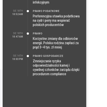
infekcyjnym
SIE 18TH
PRAWO PODATKOWE
10:52 AM
Preferencyjna stawka podatkowa
na cydr i perry ma wspierać
polskich producentów
SIE 18TH
PRAWO
10:47 AM
Korzystne zmiany dla odbiorców
energii. Polska rodzina zapłaci za
prąd 3–4 tys. zł mniej
SIE 14TH
PRAWO GOSPODARCZE
10:03 PM
Zmniejszanie ryzyka
odpowiedzialności karnej i
cywilnej członków zarządu dzięki
procedurom compliance