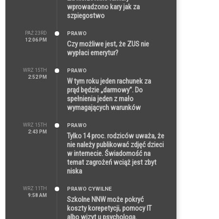
wprowadzono kary jak za
szpiegostwo
PAŹ 23RD
PRAWO
12:06 PM
Czy możliwe jest, że ZUS nie
wypłaci emerytur?
WRZ 15TH
PRAWO
2:52 PM
W tym roku jeden rachunek za
prąd będzie „darmowy”. Do
spełnienia jeden z mało
wymagających warunków
WRZ 15TH
PRAWO
2:43 PM
Tylko 14 proc. rodziców uważa, że
nie należy publikować zdjęć dzieci
w internecie. Świadomość na
temat zagrożeń wciąż jest zbyt
niska
WRZ 11TH
PRAWO CYWILNE
9:58 AM
Szkolne NNW może pokryć
koszty korepetycji, pomocy IT
albo wizyt u psychologa.