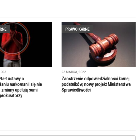
RNE
PRAWO KARNE
2023
23 MARCA, 2022
ztałt ustawy o
Zaostrzenie odpowiedzialności karnej
łaniu narkomanii się nie
podatników, nowy projekt Ministerstwa
 zmiany apelują sami
Sprawiedliwości
 prokuratorzy