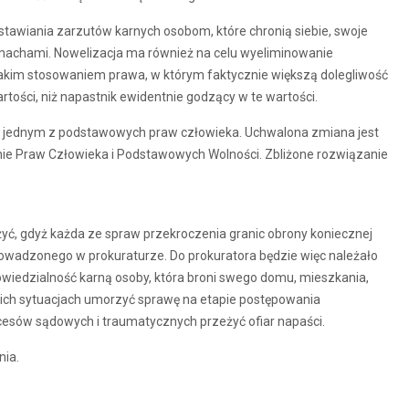
 stawiania zarzutów karnych osobom, które chronią siebie, swoje
machami. Nowelizacja ma również na celu wyeliminowanie
kim stosowaniem prawa, w którym faktycznie większą dolegliwość
tości, niż napastnik ewidentnie godzący w te wartości.
jednym z podstawowych praw człowieka. Uchwalona zmiana jest
nie Praw Człowieka i Podstawowych Wolności. Zbliżone rozwiązanie
yć, gdyż każda ze spraw przekroczenia granic obrony koniecznej
wadzonego w prokuraturze. Do prokuratora będzie więc należało
owiedzialność karną osoby, która broni swego domu, mieszkania,
akich sytuacjach umorzyć sprawę na etapie postępowania
esów sądowych i traumatycznych przeżyć ofiar napaści.
nia.