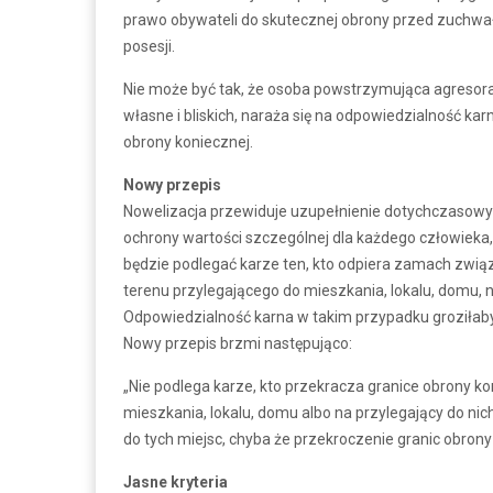
prawo obywateli do skutecznej obrony przed zuchwał
posesji.
Nie może być tak, że osoba powstrzymująca agresora,
własne i bliskich, naraża się na odpowiedzialność 
obrony koniecznej.
Nowy przepis
Nowelizacja przewiduje uzupełnienie dotychczasowyc
ochrony wartości szczególnej dla każdego człowieka
będzie podlegać karze ten, kto odpiera zamach zwią
terenu przylegającego do mieszkania, lokalu, domu, n
Odpowiedzialność karna w takim przypadku groziłaby 
Nowy przepis brzmi następująco:
„Nie podlega karze, kto przekracza granice obrony ko
mieszkania, lokalu, domu albo na przylegający do n
do tych miejsc, chyba że przekroczenie granic obrony
Jasne kryteria