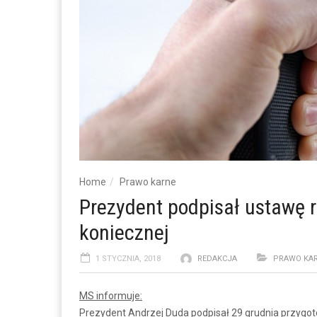
Home
Prawo karne
Prezydent podpisał ustawę 
koniecznej
1 STYCZNIA, 2018
REDAKCJA
PRAWO KA
MS informuje:
Prezydent Andrzej Duda podpisał 29 grudnia przygot