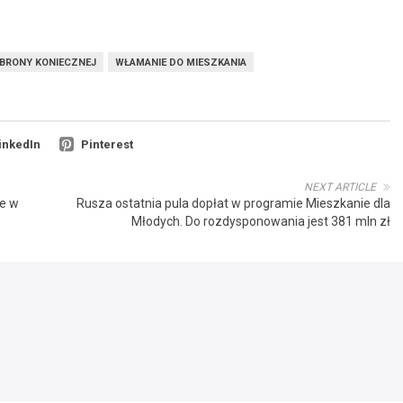
OBRONY KONIECZNEJ
WŁAMANIE DO MIESZKANIA
inkedIn
Pinterest
NEXT ARTICLE
ne w
Rusza ostatnia pula dopłat w programie Mieszkanie dla
Młodych. Do rozdysponowania jest 381 mln zł