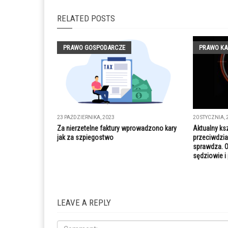
RELATED POSTS
PRAWO GOSPODARCZE
PRAWO KA
23 PAŹDZIERNIKA, 2023
20 STYCZNIA, 
Za nierzetelne faktury wprowadzono kary
Aktualny ks
jak za szpiegostwo
przeciwdzia
sprawdza. O
sędziowie i
LEAVE A REPLY