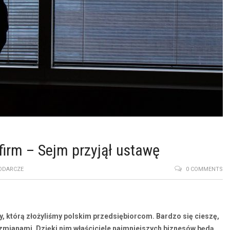
irm – Sejm przyjął ustawę
ODARCZE
0 COMMENTS
cy, którą złożyliśmy polskim przedsiębiorcom. Bardzo się cieszę,
zmianami. Dzięki nim właściciele najmniejszych biznesów będą