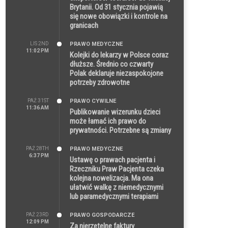
Brytanii. Od 31 stycznia pojawią
się nowe obowiązki i kontrole na
granicach
LIS 2ND
PRAWO MEDYCZNE
11:02 PM
Kolejki do lekarzy w Polsce coraz
dłuższe. Średnio co czwarty
Polak deklaruje niezaspokojone
potrzeby zdrowotne
PAŹ 31ST
PRAWO CYWILNE
11:36 AM
Publikowanie wizerunku dzieci
może łamać ich prawo do
prywatności. Potrzebne są zmiany
PAŹ 28TH
PRAWO MEDYCZNE
6:37 PM
Ustawę o prawach pacjenta i
Rzeczniku Praw Pacjenta czeka
kolejna nowelizacja. Ma ona
ułatwić walkę z niemedycznymi
lub paramedycznymi terapiami
PAŹ 23RD
PRAWO GOSPODARCZE
12:09 PM
Za nierzetelne faktury