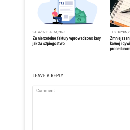
23 PAŹDZIERNIKA, 2023
14 SIERPNIA, 
Za nierzetelne faktury wprowadzono kary
Zmniejszani
jak za szpiegostwo
karnej i cyw
procedurom
LEAVE A REPLY