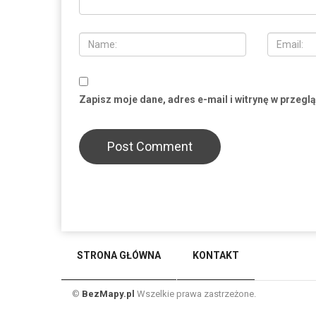
Zapisz moje dane, adres e-mail i witrynę w przegl
STRONA GŁÓWNA
KONTAKT
©
BezMapy.pl
Wszelkie prawa zastrzeżone.