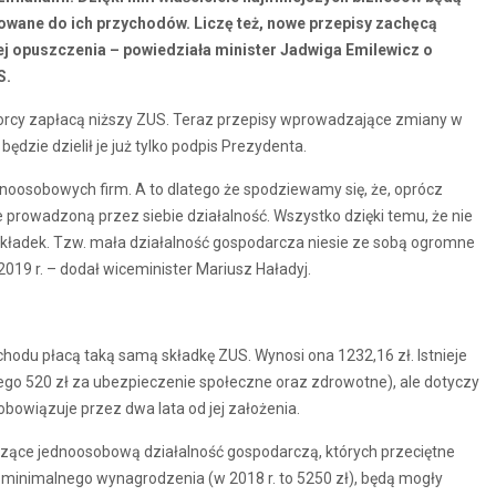
sowane do ich przychodów. Liczę też, nowe przepisy zachęcą
jej opuszczenia – powiedziała minister Jadwiga Emilewicz o
S.
ębiorcy zapłacą niższy ZUS. Teraz przepisy wprowadzające zmiany w
będzie dzielił je już tylko podpis Prezydenta.
ednoosobowych firm. A to dlatego że spodziewamy się, że, oprócz
e prowadzoną przez siebie działalność. Wszystko dzięki temu, że nie
 składek. Tzw. mała działalność gospodarcza niesie ze sobą ogromne
2019 r. – dodał wiceminister Mariusz Haładyj.
chodu płacą taką samą składkę ZUS. Wynosi ona 1232,16 zł. Istnieje
go 520 zł za ubezpieczenie społeczne oraz zdrowotne), ale dotyczy
obowiązuje przez dwa lata od jej założenia.
ące jednoosobową działalność gospodarczą, których przeciętne
 minimalnego wynagrodzenia (w 2018 r. to 5250 zł), będą mogły