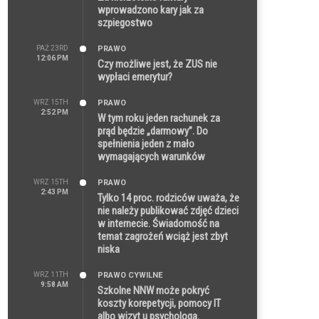
wprowadzono kary jak za
szpiegostwo
PAŹ 23RD
PRAWO
12:06 PM
Czy możliwe jest, że ZUS nie
wypłaci emerytur?
WRZ 15TH
PRAWO
2:52 PM
W tym roku jeden rachunek za
prąd będzie „darmowy”. Do
spełnienia jeden z mało
wymagających warunków
WRZ 15TH
PRAWO
2:43 PM
Tylko 14 proc. rodziców uważa, że
nie należy publikować zdjęć dzieci
w internecie. Świadomość na
temat zagrożeń wciąż jest zbyt
niska
WRZ 11TH
PRAWO CYWILNE
9:58 AM
Szkolne NNW może pokryć
koszty korepetycji, pomocy IT
albo wizyt u psychologa.