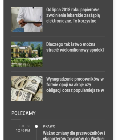
Od lipca 2018 roku papierowe
zwolnienia lekarskie zastąpią
elektroniczne. To korzystne
rozwiązanie dla lekarzy,
przedsiębiorców i pracowników
Dlaczego tak łatwo można
stracić wielomilionowy spadek?
Wynagradzanie pracowników w
formie opcji na akcje czy
obligacji coraz popularniejsze w
Polsce
POLECAMY
LUT 1ST
PRAWO
12:46 PM
Ważne zmiany dla przewoźników i
eksporterów towarów do Wielkiej