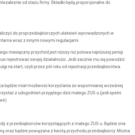
niezależnie od stażu firmy. Składki będą proporcjonalne do
zaliczyć do proprzedsiębiorczych ułatwień wprowadzonych w
ntarna wraz z innymi nowymi regulacjami.
jego miesięczny przychód jest niższy niż połowa najniższej pensji
usi rejestrować swojej działalności. Jeśli zacznie mu się powodzić
ulgi na start, czyli przez pół roku od rejestracji przedsiębiorstwa
orca będzie miał możliwość korzystania ze wspomnianej wcześniej
rzystać z udogodnień przyjętego dziś małego ZUS-u (jeśli spełni
we).
ażdy z przedsiębiorców korzystających z małego ZUS-u. Będzie ona
ową oraz będzie powiązana z kwotą przychodu przedsiębiorcy. Można