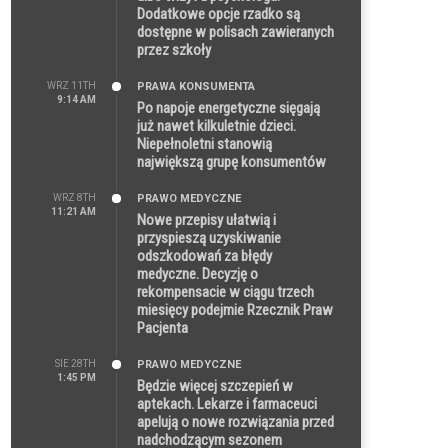
Dodatkowe opcje rzadko są
dostępne w polisach zawieranych
przez szkoły
WRZ 11TH
PRAWA KONSUMENTA
9:14 AM
Po napoje energetyczne sięgają
już nawet kilkuletnie dzieci.
Niepełnoletni stanowią
największą grupę konsumentów
WRZ 8TH
PRAWO MEDYCZNE
11:21 AM
Nowe przepisy ułatwią i
przyspieszą uzyskiwanie
odszkodowań za błędy
medyczne. Decyzję o
rekompensacie w ciągu trzech
miesięcy podejmie Rzecznik Praw
Pacjenta
SIE 28TH
PRAWO MEDYCZNE
1:45 PM
Będzie więcej szczepień w
aptekach. Lekarze i farmaceuci
apelują o nowe rozwiązania przed
nadchodzącym sezonem