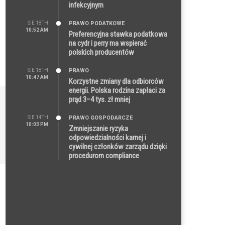
infekcyjnym
SIE 18TH
PRAWO PODATKOWE
10:52 AM
Preferencyjna stawka podatkowa
na cydr i perry ma wspierać
polskich producentów
SIE 18TH
PRAWO
10:47 AM
Korzystne zmiany dla odbiorców
energii. Polska rodzina zapłaci za
prąd 3–4 tys. zł mniej
SIE 14TH
PRAWO GOSPODARCZE
10:03 PM
Zmniejszanie ryzyka
odpowiedzialności karnej i
cywilnej członków zarządu dzięki
procedurom compliance