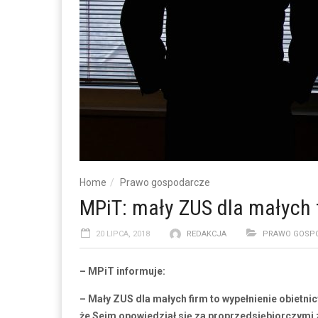
Home
Prawo gospodarcze
MPiT: mały ZUS dla małych f
20 LIPCA, 2018
REDAKCJA
PRAWO GOSP
– MPiT informuje:
– Mały ZUS dla małych firm to wypełnienie obietni
że Sejm opowiedział się za proprzedsiębiorczymi 