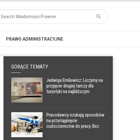
PRAWO ADMINISTRACYJNE
GORĄCE TEMATY
Jadwiga Emilewicz: Liczymy na
przyjęcie drugiej tarczy dla
turystyki na najbliższym
posiedzeniu Sejmu. 300 mln zł
trafi do turystów w ramach
Funduszu Zwrotów
Pracodawcy szukają sposobów
na przyciągnięcie
cudzoziemców do pracy. Bez
uproszczenia formalności
będzie im coraz trudniej