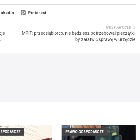
inkedIn
Pinterest
NEXT ARTICLE
cje
MPiT: przedsiębiorco, nie będziesz potrzebował pieczątki,
u
by załatwić sprawę w urzędzie
OSPODARCZE
PRAWO GOSPODARCZE