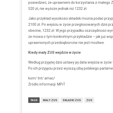
powiedzieć, że uprawnieni do korzystania z małego Z
520 zł, nie wyższe jednak niż 1232 zł.
Jako przykład wysokości składek można podać przypa
2100 zł. Po wejściu w życie przegłosowanych dziś prze
obecnie, 1232 zł. W jego przypadku oszczędności wyni
że mowa o tym konkretnym przykładzie – jak już wsp
uprawnionych przedsiębiorców nie jest możliwe.
Kiedy mały ZUS wejdzie w życie
Według przyjętej dziś ustawy jej data wejścia w życie
Po ich przyjęciu przez wyższą izbę polskiego parla
kom/ tnt/ amac/
Źródło informacji: MPiT
TAGS
MAŁY ZUS
SKŁADKI ZUS
ZUS