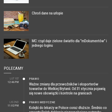
Chroń dane na urlopie
MC: rząd daje zielone światło dla "mDokumentów" i
jednego loginu
POLECAMY
LUT 1ST
PRAWO
12:46 PM
Ważne zmiany dla przewoźników i eksporterów
towarów do Wielkiej Brytanii. Od 31 stycznia pojawią
się nowe obowiązki i kontrole na granicach
LIS 2ND
PRAWO MEDYCZNE
11:02 PM
Kolejki do lekarzy w Polsce coraz dłuższe. Średnio co