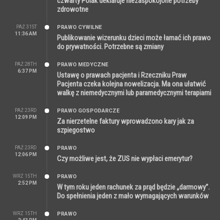
czwarty Polak deklaruje niezaspokojone potrzeby
zdrowotne
PAŹ 31ST
PRAWO CYWILNE
11:36 AM
Publikowanie wizerunku dzieci może łamać ich prawo
do prywatności. Potrzebne są zmiany
PAŹ 28TH
PRAWO MEDYCZNE
6:37 PM
Ustawę o prawach pacjenta i Rzeczniku Praw
Pacjenta czeka kolejna nowelizacja. Ma ona ułatwić
walkę z niemedycznymi lub paramedycznymi terapiami
PAŹ 23RD
PRAWO GOSPODARCZE
12:09 PM
Za nierzetelne faktury wprowadzono kary jak za
szpiegostwo
PAŹ 23RD
PRAWO
12:06 PM
Czy możliwe jest, że ZUS nie wypłaci emerytur?
WRZ 15TH
PRAWO
2:52 PM
W tym roku jeden rachunek za prąd będzie „darmowy”.
Do spełnienia jeden z mało wymagających warunków
WRZ 15TH
PRAWO