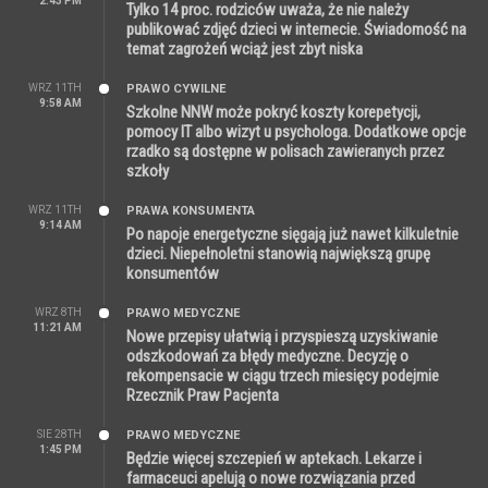
2:43 PM
Tylko 14 proc. rodziców uważa, że nie należy
publikować zdjęć dzieci w internecie. Świadomość na
temat zagrożeń wciąż jest zbyt niska
WRZ 11TH
PRAWO CYWILNE
9:58 AM
Szkolne NNW może pokryć koszty korepetycji,
pomocy IT albo wizyt u psychologa. Dodatkowe opcje
rzadko są dostępne w polisach zawieranych przez
szkoły
WRZ 11TH
PRAWA KONSUMENTA
9:14 AM
Po napoje energetyczne sięgają już nawet kilkuletnie
dzieci. Niepełnoletni stanowią największą grupę
konsumentów
WRZ 8TH
PRAWO MEDYCZNE
11:21 AM
Nowe przepisy ułatwią i przyspieszą uzyskiwanie
odszkodowań za błędy medyczne. Decyzję o
rekompensacie w ciągu trzech miesięcy podejmie
Rzecznik Praw Pacjenta
SIE 28TH
PRAWO MEDYCZNE
1:45 PM
Będzie więcej szczepień w aptekach. Lekarze i
farmaceuci apelują o nowe rozwiązania przed