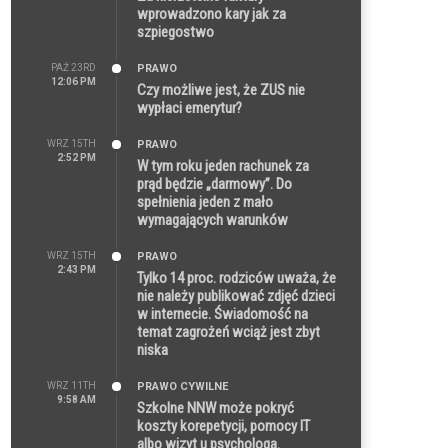
wprowadzono kary jak za
szpiegostwo
PAŹ 23RD
PRAWO
12:06 PM
Czy możliwe jest, że ZUS nie
wypłaci emerytur?
WRZ 15TH
PRAWO
2:52 PM
W tym roku jeden rachunek za
prąd będzie „darmowy”. Do
spełnienia jeden z mało
wymagających warunków
WRZ 15TH
PRAWO
2:43 PM
Tylko 14 proc. rodziców uważa, że
nie należy publikować zdjęć dzieci
w internecie. Świadomość na
temat zagrożeń wciąż jest zbyt
niska
WRZ 11TH
PRAWO CYWILNE
9:58 AM
Szkolne NNW może pokryć
koszty korepetycji, pomocy IT
albo wizyt u psychologa.