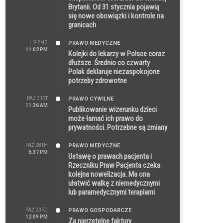
Brytanii. Od 31 stycznia pojawią
się nowe obowiązki i kontrole na
granicach
LIS 2ND
PRAWO MEDYCZNE
11:02 PM
Kolejki do lekarzy w Polsce coraz
dłuższe. Średnio co czwarty
Polak deklaruje niezaspokojone
potrzeby zdrowotne
PAŹ 31ST
PRAWO CYWILNE
11:36 AM
Publikowanie wizerunku dzieci
może łamać ich prawo do
prywatności. Potrzebne są zmiany
PAŹ 28TH
PRAWO MEDYCZNE
6:37 PM
Ustawę o prawach pacjenta i
Rzeczniku Praw Pacjenta czeka
kolejna nowelizacja. Ma ona
ułatwić walkę z niemedycznymi
lub paramedycznymi terapiami
PAŹ 23RD
PRAWO GOSPODARCZE
12:09 PM
Za nierzetelne faktury