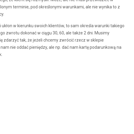
onym terminie, pod określonymi warunkami, ale nie wynika to z
cy.
ki ukłon w kierunku swoich klientów, to sam określa warunki takiego
go zwrotu dokonać w ciągu 30, 60, ale także 2 dni. Musimy
ę zdarzyć tak, że jeżeli chcemy zwrócić rzecz w sklepie
 nam nie oddać pieniędzy, ale np. dać nam kartę podarunkową na
k.