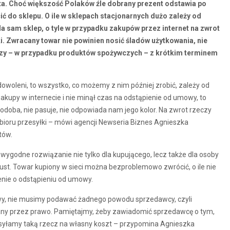
ęta. Choć większość Polaków źle dobrany prezent odstawia po
ić do sklepu. O ile w sklepach stacjonarnych dużo zależy od
la sam sklep, o tyle w przypadku zakupów przez internet na zwrot
 Zwracany towar nie powinien nosić śladów użytkowania, nie
zy – w przypadku produktów spożywczych – z krótkim terminem
adowoleni, to wszystko, co możemy z nim później zrobić, zależy od
 zakupy w internecie i nie minął czas na odstąpienie od umowy, to
odoba, nie pasuje, nie odpowiada nam jego kolor. Na zwrot rzeczy
ioru przesyłki – mówi agencji Newseria Biznes Agnieszka
tów.
 wygodne rozwiązanie nie tylko dla kupującego, lecz także dla osoby
 gust. Towar kupiony w sieci można bezproblemowo zwrócić, o ile nie
enie o odstąpieniu od umowy.
wy, nie musimy podawać żadnego powodu sprzedawcy, czyli
iany przez prawo. Pamiętajmy, żeby zawiadomić sprzedawcę o tym,
syłamy taką rzecz na własny koszt – przypomina Agnieszka