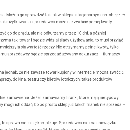
a. Można go sprawdzić tak jak w sklepie stacjonarnym, np. obejrzeć
znaki użytkowania, sprzedawca może nie zwrócić pełnej kwoty.
yć go do prądu, ale nie odkurzamy przez 10 dni, a później
yma taki towar i będzie widział ślady użytkowania, to musi przyjąć
zmniejszyła się wartość rzeczy. Nie otrzymamy pełnej kwoty, tylko
akiemu sprzedawcy będzie sprzedać używany odkurzacz – tłumaczy
a jednak, że nie zawsze towar kupiony w internecie można zwrócić
prezy, do kina, teatru czy biletów lotniczych, także produktów
ne zamówienie. Jeżeli zamawiamy firanki, które mają nietypowy
mogli ich oddać, bo po prostu sklep już takich firanek nie sprzeda –
m, to sprawa nieco się komplikuje. Sprzedawca nie ma obowiązku
o, że klient się rozmyślił. Może, ale nie musi przewidzieć w