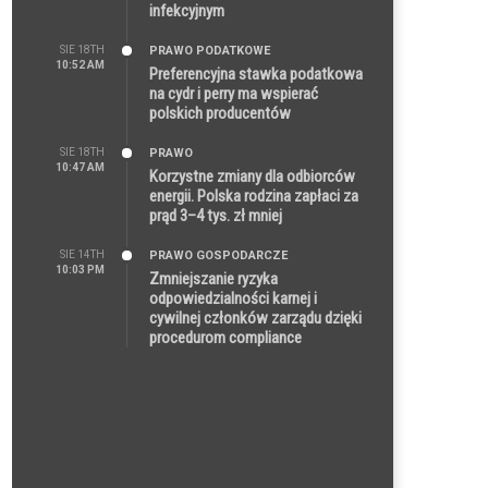
infekcyjnym
SIE 18TH
PRAWO PODATKOWE
10:52 AM
Preferencyjna stawka podatkowa
na cydr i perry ma wspierać
polskich producentów
SIE 18TH
PRAWO
10:47 AM
Korzystne zmiany dla odbiorców
energii. Polska rodzina zapłaci za
prąd 3–4 tys. zł mniej
SIE 14TH
PRAWO GOSPODARCZE
10:03 PM
Zmniejszanie ryzyka
odpowiedzialności karnej i
cywilnej członków zarządu dzięki
procedurom compliance