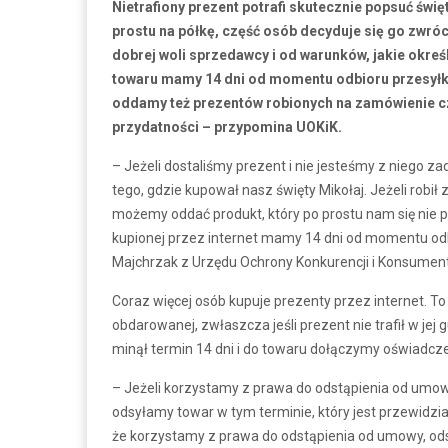
Nietrafiony prezent potrafi skutecznie popsuć świ
prostu na półkę, część osób decyduje się go zwróc
dobrej woli sprzedawcy i od warunków, jakie okreś
towaru mamy 14 dni od momentu odbioru przesyłki.
oddamy też prezentów robionych na zamówienie c
przydatności – przypomina UOKiK.
– Jeżeli dostaliśmy prezent i nie jesteśmy z niego z
tego, gdzie kupował nasz święty Mikołaj. Jeżeli robił
możemy oddać produkt, który po prostu nam się nie p
kupionej przez internet mamy 14 dni od momentu odb
Majchrzak z Urzędu Ochrony Konkurencji i Konsumen
Coraz więcej osób kupuje prezenty przez internet. To
obdarowanej, zwłaszcza jeśli prezent nie trafił w jej
minął termin 14 dni i do towaru dołączymy oświadcz
– Jeżeli korzystamy z prawa do odstąpienia od umo
odsyłamy towar w tym terminie, który jest przewidz
że korzystamy z prawa do odstąpienia od umowy, od