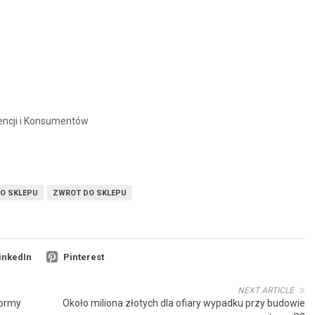
encji i Konsumentów
O SKLEPU
ZWROT DO SKLEPU
inkedIn
Pinterest
NEXT ARTICLE
formy
Około miliona złotych dla ofiary wypadku przy budowie