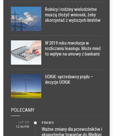
rodziny pacjentów
Rolnicy i rodziny wielodzietne
muszą złożyć wniosek, żeby
skorzystać z wyższych limitów
zamrożenia cen prądu. Mają na
to czas do 30 czerwca
W 2019 roku rewolucja w
rozliczaniu leasingu. Może mieć
to wpływ na umowy z bankami
UOKiK: sprzedawcy prądu –
decyzje UOKiK
POLECAMY
LUT 1ST
PRAWO
12:46 PM
Ważne zmiany dla przewoźników i
eksporterów towarów do Wielkiej