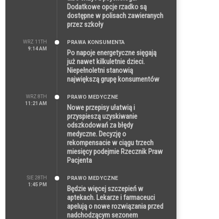
Dodatkowe opcje rzadko są
dostępne w polisach zawieranych
przez szkoły
WRZ 11TH
PRAWA KONSUMENTA
9:14 AM
Po napoje energetyczne sięgają
już nawet kilkuletnie dzieci.
Niepełnoletni stanowią
największą grupę konsumentów
WRZ 8TH
PRAWO MEDYCZNE
11:21 AM
Nowe przepisy ułatwią i
przyspieszą uzyskiwanie
odszkodowań za błędy
medyczne. Decyzję o
rekompensacie w ciągu trzech
miesięcy podejmie Rzecznik Praw
Pacjenta
SIE 28TH
PRAWO MEDYCZNE
1:45 PM
Będzie więcej szczepień w
aptekach. Lekarze i farmaceuci
apelują o nowe rozwiązania przed
nadchodzącym sezonem