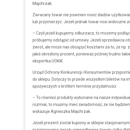
Majchrzak.
Zwracany towar nie powinien nosić śladów użytkowani
lub przymierzyć. Jeżeli jednak towar nosi widoczne 
– Czyli jeżeli kupujemy odkurzacz, to możemy podłącz
próbujemy odstąpić od umowy. Jeżeli sprzedawca otrz
zwrot, ale może nas obciążyć kosztami za to, że np. 
jakiś określony procent, ponieważ później trudno t
ekspertka UOKiK.
Urząd Ochrony Konkurencji i Konsumentów przypomin
do sklepu. Dotyczy to przede wszystkim biletów na im
spożywczych o krótkim terminie przydatności.
– To również produkty wykonane na nasze indywidual
rozmiar, to musimy mieć świadomość, że nie będziemy 
wskazuje Agnieszka Majchrzak.
Jeżeli prezent został kupiony w sklepie stacjonarny
przyjmowania zwrotu niewadliwego towaru tylko dlateg