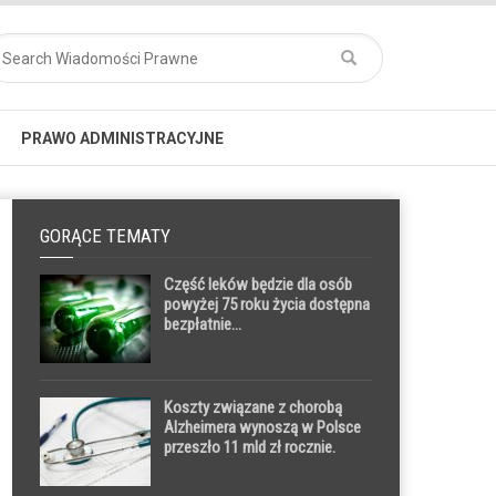
PRAWO ADMINISTRACYJNE
GORĄCE TEMATY
Część leków będzie dla osób
powyżej 75 roku życia dostępna
bezpłatnie...
Koszty związane z chorobą
Alzheimera wynoszą w Polsce
przeszło 11 mld zł rocznie.
Większość z nich jest
przerzucona na opiekunów i