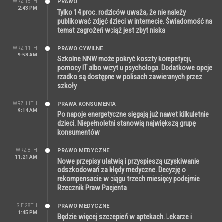
WRZ 15TH
PRAWO
2:43 PM
Tylko 14 proc. rodziców uważa, że nie należy
publikować zdjęć dzieci w internecie. Świadomość na
temat zagrożeń wciąż jest zbyt niska
WRZ 11TH
PRAWO CYWILNE
9:58 AM
Szkolne NNW może pokryć koszty korepetycji,
pomocy IT albo wizyt u psychologa. Dodatkowe opcje
rzadko są dostępne w polisach zawieranych przez
szkoły
WRZ 11TH
PRAWA KONSUMENTA
9:14 AM
Po napoje energetyczne sięgają już nawet kilkuletnie
dzieci. Niepełnoletni stanowią największą grupę
konsumentów
WRZ 8TH
PRAWO MEDYCZNE
11:21 AM
Nowe przepisy ułatwią i przyspieszą uzyskiwanie
odszkodowań za błędy medyczne. Decyzję o
rekompensacie w ciągu trzech miesięcy podejmie
Rzecznik Praw Pacjenta
SIE 28TH
PRAWO MEDYCZNE
1:45 PM
Będzie więcej szczepień w aptekach. Lekarze i