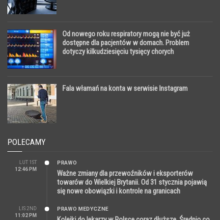
Od nowego roku respiratory mogą nie być już
dostępne dla pacjentów w domach. Problem
dotyczy kilkudziesięciu tysięcy chorych
Fala włamań na konta w serwisie Instagram
POLECAMY
LUT 1ST
PRAWO
12:46 PM
Ważne zmiany dla przewoźników i eksporterów
towarów do Wielkiej Brytanii. Od 31 stycznia pojawią
się nowe obowiązki i kontrole na granicach
LIS 2ND
PRAWO MEDYCZNE
11:02 PM
Kolejki do lekarzy w Polsce coraz dłuższe. Średnio co