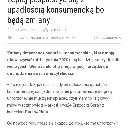
upadłością konsumencką bo
będą zmiany
27 LIPCA, 2019
REDAKCJA
PRAWA KONSUMENTA
,
PRAWO CYWILNE
0 COMMENTS
Zmiany dotyczące upadłości konsumenckiej, które mają
obowiązywać od 1 stycznia 2020 r. są bardziej korzystne dla
wierzycieli. Wierzyciele otrzymują więcej narzędzi do
dochodzenia swych wierzytelności.
– To nie jest tak, jak dzisiaj, gdy po ogłoszeniu upadłości
konsumenckiej sąd jednoznacznie postanawia, że długi są
umorzone, nie muszę ich spłacać, czyli mam to “z głowy” –
mówi w rozmowie z MarketNews24 Grzegorz Baran z
kancelarii Baran&Pluta.
Od nowego roku może się okazać, że ktoś, kto ma umorzony 1