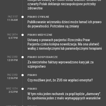
czwarty Polak deklaruje niezaspokojone potrzeby
zdrowotne
PAŹ 31ST
PRAWO CYWILNE
11:36 AM
Publikowanie wizerunku dzieci może łamać ich prawo
do prywatności. Potrzebne są zmiany
PAŹ 28TH
PRAWO MEDYCZNE
6:37 PM
Ustawę o prawach pacjenta i Rzeczniku Praw
Pacjenta czeka kolejna nowelizacja. Ma ona ułatwić
walkę z niemedycznymi lub paramedycznymi terapiami
PAŹ 23RD
PRAWO GOSPODARCZE
12:09 PM
Za nierzetelne faktury wprowadzono kary jak za
szpiegostwo
PAŹ 23RD
PRAWO
12:06 PM
Czy możliwe jest, że ZUS nie wypłaci emerytur?
WRZ 15TH
PRAWO
2:52 PM
W tym roku jeden rachunek za prąd będzie „darmowy”.
Do spełnienia jeden z mało wymagających warunków