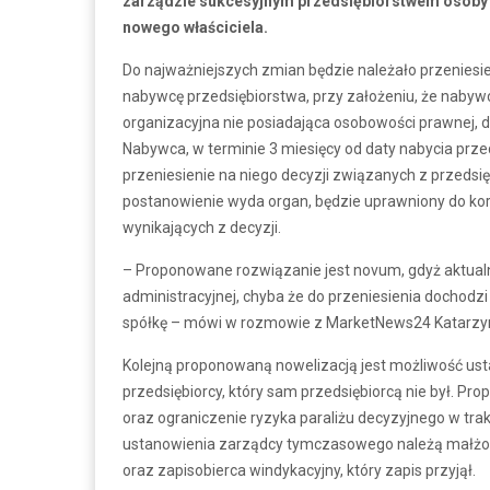
zarządzie sukcesyjnym przedsiębiorstwem osoby f
nowego właściciela.
Do najważniejszych zmian będzie należało przeniesi
nabywcę przedsiębiorstwa, przy założeniu, że nabywc
organizacyjna nie posiadająca osobowości prawnej, d
Nabywca, w terminie 3 miesięcy od daty nabycia prz
przeniesienie na niego decyzji związanych z przeds
postanowienie wyda organ, będzie uprawniony do ko
wynikających z decyzji.
– Proponowane rozwiązanie jest novum, gdyż aktualni
administracyjnej, chyba że do przeniesienia dochodz
spółkę – mówi w rozmowie z MarketNews24 Katarzyna
Kolejną proponowaną nowelizacją jest możliwość 
przedsiębiorcy, który sam przedsiębiorcą nie był. Pr
oraz ograniczenie ryzyka paraliżu decyzyjnego w tr
ustanowienia zarządcy tymczasowego należą małżone
oraz zapisobierca windykacyjny, który zapis przyjął.