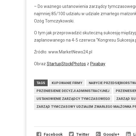
– Do ważnego ustanowienia zarządcy tymczasowego n
najmniej 85/100 udziału w udziale zmarłego małżonka
Ożóg Tomczykowski.
O tym jak przeprowadzić skuteczną sukcesję między
zaplanowanego na 4-5 czerwca “Kongresu Sukcesja.p
Źródło: www.MarketNews24.pl
Obraz
StartupStockPhotos
z
Pixabay
TAGS
KUPOWANIE FIRMY
NABYCIE PRZEDSIĘBIORSTW
PRZENIESIENIE DECYZJI ADMINISTRACYJNEJ
PRZENIESIE
USTANOWIENIE ZARZĄDCY TYMCZASOWEGO
ZARZĄD SU
ZARZĄD TYMCZASOWY UDZIAŁEM ZMARŁEGO MAŁŻONKA PR
Facebook
Twitter
Google+
L