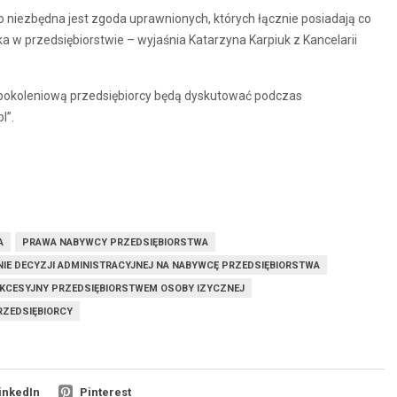
iezbędna jest zgoda uprawnionych, których łącznie posiadają co
 w przedsiębiorstwie – wyjaśnia Katarzyna Karpiuk z Kancelarii
pokoleniową przedsiębiorcy będą dyskutować podczas
l”.
A
PRAWA NABYWCY PRZEDSIĘBIORSTWA
NIE DECYZJI ADMINISTRACYJNEJ NA NABYWCĘ PRZEDSIĘBIORSTWA
KCESYJNY PRZEDSIĘBIORSTWEM OSOBY IZYCZNEJ
ZEDSIĘBIORCY
inkedIn
Pinterest