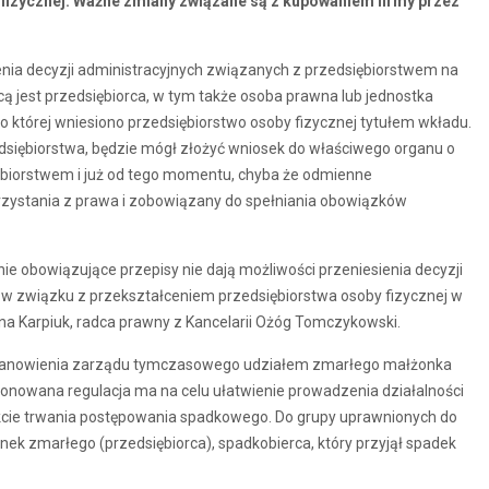
izycznej. Ważne zmiany związane są z kupowaniem firmy przez
enia decyzji administracyjnych związanych z przedsiębiorstwem na
ą jest przedsiębiorca, w tym także osoba prawna lub jednostka
o której wniesiono przedsiębiorstwo osoby fizycznej tytułem wkładu.
edsiębiorstwa, będzie mógł złożyć wniosek do właściwego organu o
iębiorstwem i już od tego momentu, chyba że odmienne
rzystania z prawa i zobowiązany do spełniania obowiązków
e obowiązujące przepisy nie dają możliwości przeniesienia decyzji
i w związku z przekształceniem przedsiębiorstwa osoby fizycznej w
 Karpiuk, radca prawny z Kancelarii Ożóg Tomczykowski.
ustanowienia zarządu tymczasowego udziałem zmarłego małżonka
oponowana regulacja ma na celu ułatwienie prowadzenia działalności
akcie trwania postępowania spadkowego. Do grupy uprawnionych do
k zmarłego (przedsiębiorca), spadkobierca, który przyjął spadek