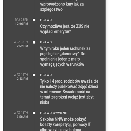
wprowadzono kary jak za
szpiegostwo
PAŹ 23RD
PRAWO
12:06 PM
Czy możliwe jest, że ZUS nie
wypłaci emerytur?
WRZ 15TH
PRAWO
2:52 PM
W tym roku jeden rachunek za
prąd będzie „darmowy”. Do
spełnienia jeden z mało
wymagających warunków
WRZ 15TH
PRAWO
2:43 PM
Tylko 14 proc. rodziców uważa, że
nie należy publikować zdjęć dzieci
w internecie. Świadomość na
temat zagrożeń wciąż jest zbyt
niska
WRZ 11TH
PRAWO CYWILNE
9:58 AM
Szkolne NNW może pokryć
koszty korepetycji, pomocy IT
albo wizyt u psychologa.