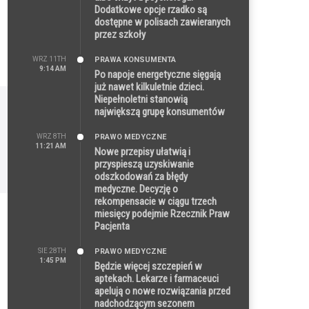
Dodatkowe opcje rzadko są
dostępne w polisach zawieranych
przez szkoły
WRZ 11TH
PRAWA KONSUMENTA
9:14 AM
Po napoje energetyczne sięgają
już nawet kilkuletnie dzieci.
Niepełnoletni stanowią
największą grupę konsumentów
WRZ 8TH
PRAWO MEDYCZNE
11:21 AM
Nowe przepisy ułatwią i
przyspieszą uzyskiwanie
odszkodowań za błędy
medyczne. Decyzję o
rekompensacie w ciągu trzech
miesięcy podejmie Rzecznik Praw
Pacjenta
SIE 28TH
PRAWO MEDYCZNE
1:45 PM
Będzie więcej szczepień w
aptekach. Lekarze i farmaceuci
apelują o nowe rozwiązania przed
nadchodzącym sezonem