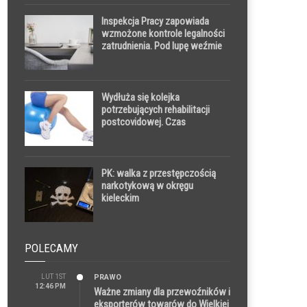
Inspekcja Pracy zapowiada
wzmożone kontrole legalności
zatrudnienia. Pod lupę weźmie
umowy o dzieło, zlecenia i
jednoosobowe działalności
gospodarcze
Wydłuża się kolejka
potrzebujących rehabilitacji
postcovidowej. Czas
rozpoczęcia zabiegów gra
istotną rolę
PK: walka z przestępczością
narkotykową w okręgu
kieleckim
POLECAMY
LUT 1ST
PRAWO
12:46 PM
Ważne zmiany dla przewoźników i
eksporterów towarów do Wielkiej