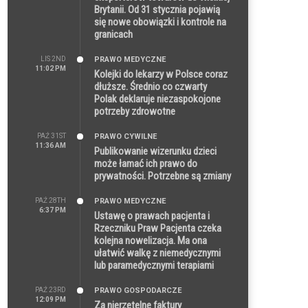
Brytanii. Od 31 stycznia pojawią
się nowe obowiązki i kontrole na
granicach
LIS 2ND
PRAWO MEDYCZNE
11:02 PM
Kolejki do lekarzy w Polsce coraz
dłuższe. Średnio co czwarty
Polak deklaruje niezaspokojone
potrzeby zdrowotne
PAŹ 31ST
PRAWO CYWILNE
11:36 AM
Publikowanie wizerunku dzieci
może łamać ich prawo do
prywatności. Potrzebne są zmiany
PAŹ 28TH
PRAWO MEDYCZNE
6:37 PM
Ustawę o prawach pacjenta i
Rzeczniku Praw Pacjenta czeka
kolejna nowelizacja. Ma ona
ułatwić walkę z niemedycznymi
lub paramedycznymi terapiami
PAŹ 23RD
PRAWO GOSPODARCZE
12:09 PM
Za nierzetelne faktury