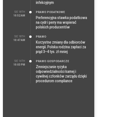
infekcyjnym
SIE 18TH
PRAWO PODATKOWE
10:52 AM
Preferencyjna stawka podatkowa
na cydr i perry ma wspierać
polskich producentów
SIE 18TH
PRAWO
10:47 AM
Korzystne zmiany dla odbiorców
energii. Polska rodzina zapłaci za
prąd 3–4 tys. zł mniej
SIE 14TH
PRAWO GOSPODARCZE
10:03 PM
Zmniejszanie ryzyka
odpowiedzialności karnej i
cywilnej członków zarządu dzięki
procedurom compliance