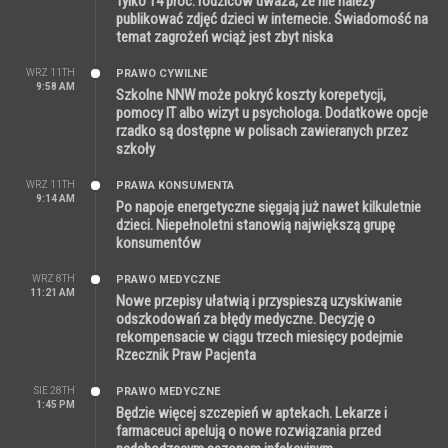
Tylko 14 proc. rodziców uważa, że nie należy
publikować zdjęć dzieci w internecie. Świadomość na
temat zagrożeń wciąż jest zbyt niska
WRZ 11TH
PRAWO CYWILNE
9:58 AM
Szkolne NNW może pokryć koszty korepetycji,
pomocy IT albo wizyt u psychologa. Dodatkowe opcje
rzadko są dostępne w polisach zawieranych przez
szkoły
WRZ 11TH
PRAWA KONSUMENTA
9:14 AM
Po napoje energetyczne sięgają już nawet kilkuletnie
dzieci. Niepełnoletni stanowią największą grupę
konsumentów
WRZ 8TH
PRAWO MEDYCZNE
11:21 AM
Nowe przepisy ułatwią i przyspieszą uzyskiwanie
odszkodowań za błędy medyczne. Decyzję o
rekompensacie w ciągu trzech miesięcy podejmie
Rzecznik Praw Pacjenta
SIE 28TH
PRAWO MEDYCZNE
1:45 PM
Będzie więcej szczepień w aptekach. Lekarze i
farmaceuci apelują o nowe rozwiązania przed