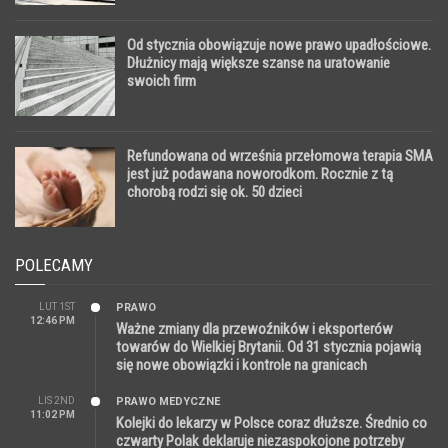
Od stycznia obowiązuje nowe prawo upadłościowe.
Dłużnicy mają większe szanse na uratowanie
swoich firm
Refundowana od września przełomowa terapia SMA
jest już podawana noworodkom. Rocznie z tą
chorobą rodzi się ok. 50 dzieci
POLECAMY
LUT 1ST
PRAWO
12:46 PM
Ważne zmiany dla przewoźników i eksporterów
towarów do Wielkiej Brytanii. Od 31 stycznia pojawią
się nowe obowiązki i kontrole na granicach
LIS 2ND
PRAWO MEDYCZNE
11:02 PM
Kolejki do lekarzy w Polsce coraz dłuższe. Średnio co
czwarty Polak deklaruje niezaspokojone potrzeby