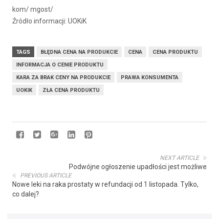
kom/ mgost/
Źródło informacji: UOKiK
TAGS
BŁĘDNA CENA NA PRODUKCIE
CENA
CENA PRODUKTU
INFORMACJA O CENIE PRODUKTU
KARA ZA BRAK CENY NA PRODUKCIE
PRAWA KONSUMENTA
UOKIK
ZŁA CENA PRODUKTU
NEXT ARTICLE
Podwójne ogłoszenie upadłości jest możliwe
PREVIOUS ARTICLE
Nowe leki na raka prostaty w refundacji od 1 listopada. Tylko,
co dalej?