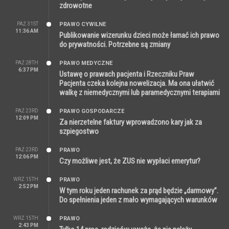
zdrowotne
PAŹ 31ST
PRAWO CYWILNE
11:36 AM
Publikowanie wizerunku dzieci może łamać ich prawo
do prywatności. Potrzebne są zmiany
PAŹ 28TH
PRAWO MEDYCZNE
6:37 PM
Ustawę o prawach pacjenta i Rzeczniku Praw
Pacjenta czeka kolejna nowelizacja. Ma ona ułatwić
walkę z niemedycznymi lub paramedycznymi terapiami
PAŹ 23RD
PRAWO GOSPODARCZE
12:09 PM
Za nierzetelne faktury wprowadzono kary jak za
szpiegostwo
PAŹ 23RD
PRAWO
12:06 PM
Czy możliwe jest, że ZUS nie wypłaci emerytur?
WRZ 15TH
PRAWO
2:52 PM
W tym roku jeden rachunek za prąd będzie „darmowy”.
Do spełnienia jeden z mało wymagających warunków
WRZ 15TH
PRAWO
2:43 PM