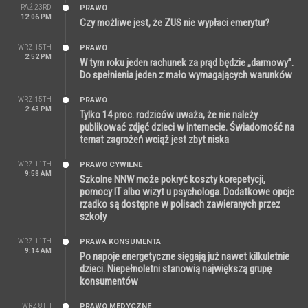
PAŹ 23RD
PRAWO
12:06 PM
Czy możliwe jest, że ZUS nie wypłaci emerytur?
WRZ 15TH
PRAWO
2:52 PM
W tym roku jeden rachunek za prąd będzie „darmowy”.
Do spełnienia jeden z mało wymagających warunków
WRZ 15TH
PRAWO
2:43 PM
Tylko 14 proc. rodziców uważa, że nie należy
publikować zdjęć dzieci w internecie. Świadomość na
temat zagrożeń wciąż jest zbyt niska
WRZ 11TH
PRAWO CYWILNE
9:58 AM
Szkolne NNW może pokryć koszty korepetycji,
pomocy IT albo wizyt u psychologa. Dodatkowe opcje
rzadko są dostępne w polisach zawieranych przez
szkoły
WRZ 11TH
PRAWA KONSUMENTA
9:14 AM
Po napoje energetyczne sięgają już nawet kilkuletnie
dzieci. Niepełnoletni stanowią największą grupę
konsumentów
WRZ 8TH
PRAWO MEDYCZNE