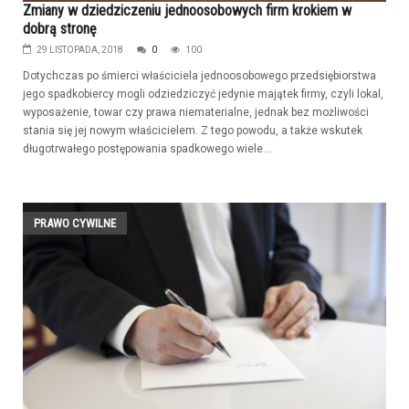
Zmiany w dziedziczeniu jednoosobowych firm krokiem w
dobrą stronę
29 LISTOPADA, 2018
0
100
Dotychczas po śmierci właściciela jednoosobowego przedsiębiorstwa
jego spadkobiercy mogli odziedziczyć jedynie majątek firmy, czyli lokal,
wyposażenie, towar czy prawa niematerialne, jednak bez możliwości
stania się jej nowym właścicielem. Z tego powodu, a także wskutek
długotrwałego postępowania spadkowego wiele...
PRAWO CYWILNE