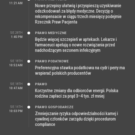
11:21 AM
Nowe przepisy ułatwią i przyspieszą uzyskiwanie
odszkodowań za błędy medyczne. Decyzję o
rekompensacie w ciągu trzech miesięcy podejmie
Rzecznik Praw Pacjenta
SIE 28TH
PRAWO MEDYCZNE
1:45 PM
Będzie więcej szczepień w aptekach. Lekarze i
farmaceuci apelują o nowe rozwiązania przed
nadchodzącym sezonem infekcyjnym
SIE 18TH
PRAWO PODATKOWE
10:52 AM
Preferencyjna stawka podatkowa na cydr i perry ma
wspierać polskich producentów
SIE 18TH
PRAWO
10:47 AM
Korzystne zmiany dla odbiorców energii. Polska
rodzina zapłaci za prąd 3–4 tys. zł mniej
SIE 14TH
PRAWO GOSPODARCZE
10:03 PM
Zmniejszanie ryzyka odpowiedzialności karnej i
cywilnej członków zarządu dzięki procedurom
compliance