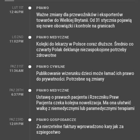
LUT 1ST
PRAWO
12:46 PM
Ważne zmiany dla przewoźników i eksporterów
towarów do Wielkiej Brytanii. Od 31 stycznia pojawią
się nowe obowiązki i kontrole na granicach
LIS 2ND
PRAWO MEDYCZNE
11:02 PM
Kolejki do lekarzy w Polsce coraz dłuższe. Średnio co
czwarty Polak deklaruje niezaspokojone potrzeby
zdrowotne
PAŹ 31ST
PRAWO CYWILNE
11:36 AM
Publikowanie wizerunku dzieci może łamać ich prawo
do prywatności. Potrzebne są zmiany
PAŹ 28TH
PRAWO MEDYCZNE
6:37 PM
Ustawę o prawach pacjenta i Rzeczniku Praw
Pacjenta czeka kolejna nowelizacja. Ma ona ułatwić
walkę z niemedycznymi lub paramedycznymi terapiami
PAŹ 23RD
PRAWO GOSPODARCZE
12:09 PM
Za nierzetelne faktury wprowadzono kary jak za
szpiegostwo