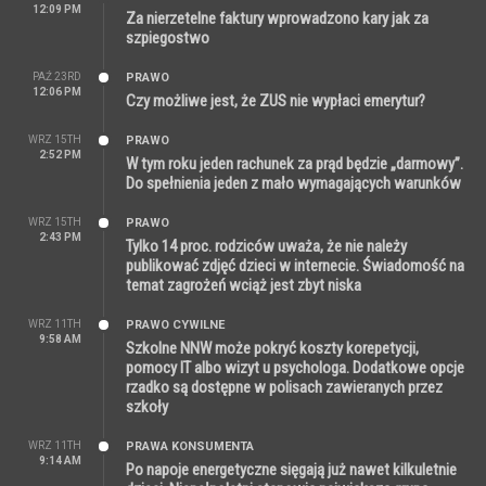
12:09 PM
Za nierzetelne faktury wprowadzono kary jak za
szpiegostwo
PAŹ 23RD
PRAWO
12:06 PM
Czy możliwe jest, że ZUS nie wypłaci emerytur?
WRZ 15TH
PRAWO
2:52 PM
W tym roku jeden rachunek za prąd będzie „darmowy”.
Do spełnienia jeden z mało wymagających warunków
WRZ 15TH
PRAWO
2:43 PM
Tylko 14 proc. rodziców uważa, że nie należy
publikować zdjęć dzieci w internecie. Świadomość na
temat zagrożeń wciąż jest zbyt niska
WRZ 11TH
PRAWO CYWILNE
9:58 AM
Szkolne NNW może pokryć koszty korepetycji,
pomocy IT albo wizyt u psychologa. Dodatkowe opcje
rzadko są dostępne w polisach zawieranych przez
szkoły
WRZ 11TH
PRAWA KONSUMENTA
9:14 AM
Po napoje energetyczne sięgają już nawet kilkuletnie