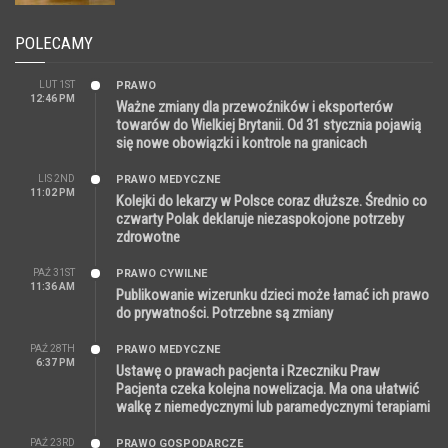
POLECAMY
LUT 1ST
PRAWO
12:46 PM
Ważne zmiany dla przewoźników i eksporterów
towarów do Wielkiej Brytanii. Od 31 stycznia pojawią
się nowe obowiązki i kontrole na granicach
LIS 2ND
PRAWO MEDYCZNE
11:02 PM
Kolejki do lekarzy w Polsce coraz dłuższe. Średnio co
czwarty Polak deklaruje niezaspokojone potrzeby
zdrowotne
PAŹ 31ST
PRAWO CYWILNE
11:36 AM
Publikowanie wizerunku dzieci może łamać ich prawo
do prywatności. Potrzebne są zmiany
PAŹ 28TH
PRAWO MEDYCZNE
6:37 PM
Ustawę o prawach pacjenta i Rzeczniku Praw
Pacjenta czeka kolejna nowelizacja. Ma ona ułatwić
walkę z niemedycznymi lub paramedycznymi terapiami
PAŹ 23RD
PRAWO GOSPODARCZE