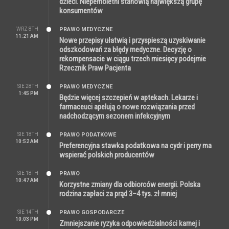
dzieci. Niepełnoletni stanowią największą grupę
konsumentów
WRZ 8TH
PRAWO MEDYCZNE
11:21 AM
Nowe przepisy ułatwią i przyspieszą uzyskiwanie
odszkodowań za błędy medyczne. Decyzję o
rekompensacie w ciągu trzech miesięcy podejmie
Rzecznik Praw Pacjenta
SIE 28TH
PRAWO MEDYCZNE
1:45 PM
Będzie więcej szczepień w aptekach. Lekarze i
farmaceuci apelują o nowe rozwiązania przed
nadchodzącym sezonem infekcyjnym
SIE 18TH
PRAWO PODATKOWE
10:52 AM
Preferencyjna stawka podatkowa na cydr i perry ma
wspierać polskich producentów
SIE 18TH
PRAWO
10:47 AM
Korzystne zmiany dla odbiorców energii. Polska
rodzina zapłaci za prąd 3–4 tys. zł mniej
SIE 14TH
PRAWO GOSPODARCZE
10:03 PM
Zmniejszanie ryzyka odpowiedzialności karnej i