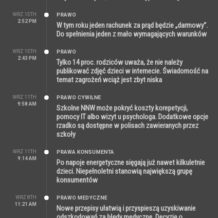
WRZ 15TH
PRAWO
2:52 PM
W tym roku jeden rachunek za prąd będzie „darmowy”.
Do spełnienia jeden z mało wymagających warunków
WRZ 15TH
PRAWO
2:43 PM
Tylko 14 proc. rodziców uważa, że nie należy
publikować zdjęć dzieci w internecie. Świadomość na
temat zagrożeń wciąż jest zbyt niska
WRZ 11TH
PRAWO CYWILNE
9:58 AM
Szkolne NNW może pokryć koszty korepetycji,
pomocy IT albo wizyt u psychologa. Dodatkowe opcje
rzadko są dostępne w polisach zawieranych przez
szkoły
WRZ 11TH
PRAWA KONSUMENTA
9:14 AM
Po napoje energetyczne sięgają już nawet kilkuletnie
dzieci. Niepełnoletni stanowią największą grupę
konsumentów
WRZ 8TH
PRAWO MEDYCZNE
11:21 AM
Nowe przepisy ułatwią i przyspieszą uzyskiwanie
odszkodowań za błędy medyczne. Decyzję o