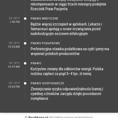
rekompensacie w ciągu trzech miesięcy podejmie
Rzecznik Praw Pacjenta
SIE 28TH
PRAWO MEDYCZNE
1:45 PM
Będzie więcej szczepień w aptekach. Lekarze i
farmaceuci apelują o nowe rozwiązania przed
nadchodzącym sezonem infekcyjnym
SIE 18TH
PRAWO PODATKOWE
10:52 AM
Preferencyjna stawka podatkowa na cydr i perry ma
wspierać polskich producentów
SIE 18TH
PRAWO
10:47 AM
Korzystne zmiany dla odbiorców energii. Polska
rodzina zapłaci za prąd 3–4 tys. zł mniej
SIE 14TH
PRAWO GOSPODARCZE
10:03 PM
Zmniejszanie ryzyka odpowiedzialności karnej i
cywilnej członków zarządu dzięki procedurom
compliance
©
BezMapy.pl
Wszelkie prawa zastrzeżone.