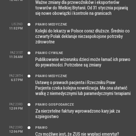
Ważne zmiany dla przewoźników i eksporterów
towarów do Wielkiej Brytanii. Od 31 stycznia pojawią
się nowe obowiązki i kontrole na granicach
LIS 2ND
PRAWO MEDYCZNE
11:02 PM
Kolejki do lekarzy w Polsce coraz dłuższe. Średnio co
czwarty Polak deklaruje niezaspokojone potrzeby
zdrowotne
PAŹ 31ST
PRAWO CYWILNE
11:36 AM
Publikowanie wizerunku dzieci może łamać ich prawo
do prywatności. Potrzebne są zmiany
PAŹ 28TH
PRAWO MEDYCZNE
6:37 PM
Ustawę o prawach pacjenta i Rzeczniku Praw
Pacjenta czeka kolejna nowelizacja. Ma ona ułatwić
walkę z niemedycznymi lub paramedycznymi terapiami
PAŹ 23RD
PRAWO GOSPODARCZE
12:09 PM
Za nierzetelne faktury wprowadzono kary jak za
szpiegostwo
PAŹ 23RD
PRAWO
12:06 PM
Czy możliwe jest, że ZUS nie wypłaci emerytur?