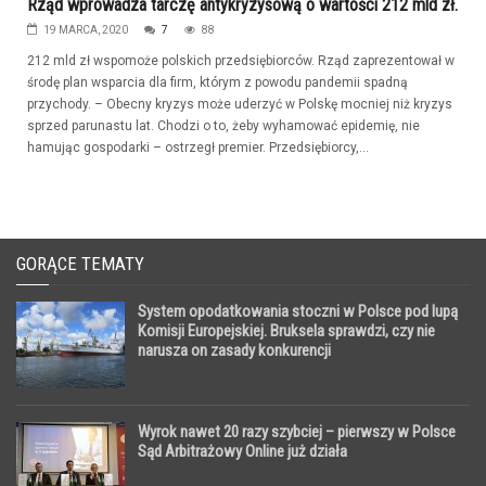
Rząd wprowadza tarczę antykryzysową o wartości 212 mld zł.
19 MARCA, 2020
7
88
212 mld zł wspomoże polskich przedsiębiorców. Rząd zaprezentował w
środę plan wsparcia dla firm, którym z powodu pandemii spadną
przychody. – Obecny kryzys może uderzyć w Polskę mocniej niż kryzys
sprzed parunastu lat. Chodzi o to, żeby wyhamować epidemię, nie
hamując gospodarki – ostrzegł premier. Przedsiębiorcy,...
GORĄCE TEMATY
System opodatkowania stoczni w Polsce pod lupą
Komisji Europejskiej. Bruksela sprawdzi, czy nie
narusza on zasady konkurencji
Wyrok nawet 20 razy szybciej – pierwszy w Polsce
Sąd Arbitrażowy Online już działa