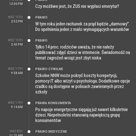
12:06 PM
Czy możliwe jest, że ZUS nie wypłaci emerytur?
WRZ 15TH
PRAWO
2:52 PM
W tym roku jeden rachunek za prąd będzie „darmowy”.
Do spełnienia jeden z mało wymagających warunków
WRZ 15TH
PRAWO
2:43 PM
Tylko 14 proc. rodziców uważa, że nie należy
publikować zdjęć dzieci w internecie. Świadomość na
temat zagrożeń wciąż jest zbyt niska
WRZ 11TH
PRAWO CYWILNE
9:58 AM
Szkolne NNW może pokryć koszty korepetycji,
pomocy IT albo wizyt u psychologa. Dodatkowe opcje
rzadko są dostępne w polisach zawieranych przez
szkoły
WRZ 11TH
PRAWA KONSUMENTA
9:14 AM
Po napoje energetyczne sięgają już nawet kilkuletnie
dzieci. Niepełnoletni stanowią największą grupę
konsumentów
WRZ 8TH
PRAWO MEDYCZNE
11:21 AM