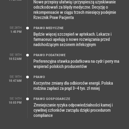
Nowe przepisy ułatwią i przyspieszą uzyskiwanie
odszkodowań za błędy medyczne. Decyzję o
rekompensacie w ciągu trzech miesięcy podejmie
Rzecznik Praw Pacjenta
SIE 28TH
PRAWO MEDYCZNE
1:45 PM
Będzie więcej szczepień w aptekach. Lekarze i
farmaceuci apelują o nowe rozwiązania przed
nadchodzącym sezonem infekcyjnym
SIE 18TH
PRAWO PODATKOWE
10:52 AM
Preferencyjna stawka podatkowa na cydr i perry ma
wspierać polskich producentów
SIE 18TH
PRAWO
10:47 AM
Korzystne zmiany dla odbiorców energii. Polska
rodzina zapłaci za prąd 3–4 tys. zł mniej
SIE 14TH
PRAWO GOSPODARCZE
10:03 PM
Zmniejszanie ryzyka odpowiedzialności karnej i
cywilnej członków zarządu dzięki procedurom
compliance