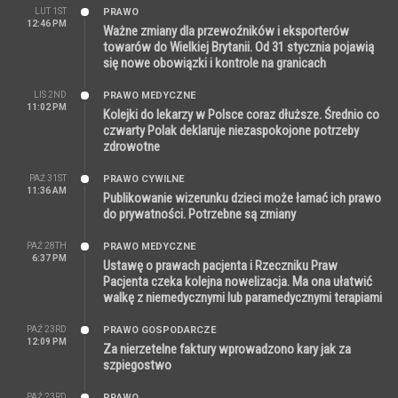
LUT 1ST
PRAWO
12:46 PM
Ważne zmiany dla przewoźników i eksporterów
towarów do Wielkiej Brytanii. Od 31 stycznia pojawią
się nowe obowiązki i kontrole na granicach
LIS 2ND
PRAWO MEDYCZNE
11:02 PM
Kolejki do lekarzy w Polsce coraz dłuższe. Średnio co
czwarty Polak deklaruje niezaspokojone potrzeby
zdrowotne
PAŹ 31ST
PRAWO CYWILNE
11:36 AM
Publikowanie wizerunku dzieci może łamać ich prawo
do prywatności. Potrzebne są zmiany
PAŹ 28TH
PRAWO MEDYCZNE
6:37 PM
Ustawę o prawach pacjenta i Rzeczniku Praw
Pacjenta czeka kolejna nowelizacja. Ma ona ułatwić
walkę z niemedycznymi lub paramedycznymi terapiami
PAŹ 23RD
PRAWO GOSPODARCZE
12:09 PM
Za nierzetelne faktury wprowadzono kary jak za
szpiegostwo
PAŹ 23RD
PRAWO