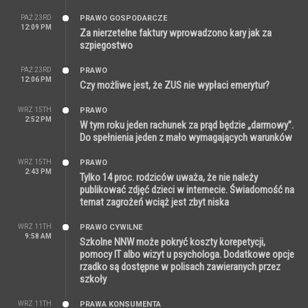
PAŹ 23RD
PRAWO GOSPODARCZE
12:09 PM
Za nierzetelne faktury wprowadzono kary jak za
szpiegostwo
PAŹ 23RD
PRAWO
12:06 PM
Czy możliwe jest, że ZUS nie wypłaci emerytur?
WRZ 15TH
PRAWO
2:52 PM
W tym roku jeden rachunek za prąd będzie „darmowy”.
Do spełnienia jeden z mało wymagających warunków
WRZ 15TH
PRAWO
2:43 PM
Tylko 14 proc. rodziców uważa, że nie należy
publikować zdjęć dzieci w internecie. Świadomość na
temat zagrożeń wciąż jest zbyt niska
WRZ 11TH
PRAWO CYWILNE
9:58 AM
Szkolne NNW może pokryć koszty korepetycji,
pomocy IT albo wizyt u psychologa. Dodatkowe opcje
rzadko są dostępne w polisach zawieranych przez
szkoły
WRZ 11TH
PRAWA KONSUMENTA