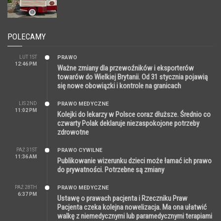
POLECAMY
LUT 1ST
PRAWO
12:46 PM
Ważne zmiany dla przewoźników i eksporterów
towarów do Wielkiej Brytanii. Od 31 stycznia pojawią
się nowe obowiązki i kontrole na granicach
LIS 2ND
PRAWO MEDYCZNE
11:02 PM
Kolejki do lekarzy w Polsce coraz dłuższe. Średnio co
czwarty Polak deklaruje niezaspokojone potrzeby
zdrowotne
PAŹ 31ST
PRAWO CYWILNE
11:36 AM
Publikowanie wizerunku dzieci może łamać ich prawo
do prywatności. Potrzebne są zmiany
PAŹ 28TH
PRAWO MEDYCZNE
6:37 PM
Ustawę o prawach pacjenta i Rzeczniku Praw
Pacjenta czeka kolejna nowelizacja. Ma ona ułatwić
walkę z niemedycznymi lub paramedycznymi terapiami