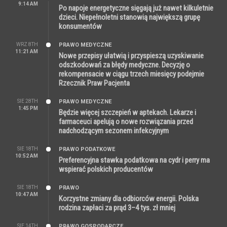
9:14 AM
Po napoje energetyczne sięgają już nawet kilkuletnie
dzieci. Niepełnoletni stanowią największą grupę
konsumentów
WRZ 8TH
PRAWO MEDYCZNE
11:21 AM
Nowe przepisy ułatwią i przyspieszą uzyskiwanie
odszkodowań za błędy medyczne. Decyzję o
rekompensacie w ciągu trzech miesięcy podejmie
Rzecznik Praw Pacjenta
SIE 28TH
PRAWO MEDYCZNE
1:45 PM
Będzie więcej szczepień w aptekach. Lekarze i
farmaceuci apelują o nowe rozwiązania przed
nadchodzącym sezonem infekcyjnym
SIE 18TH
PRAWO PODATKOWE
10:52 AM
Preferencyjna stawka podatkowa na cydr i perry ma
wspierać polskich producentów
SIE 18TH
PRAWO
10:47 AM
Korzystne zmiany dla odbiorców energii. Polska
rodzina zapłaci za prąd 3–4 tys. zł mniej
SIE 14TH
PRAWO GOSPODARCZE