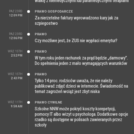
walkę z niemedycznymi lub paramedycznymi terapiami
PAŹ 23RD
PRAWO GOSPODARCZE
12:09 PM
Za nierzetelne faktury wprowadzono kary jak za
szpiegostwo
PAŹ 23RD
PRAWO
12:06 PM
Czy możliwe jest, że ZUS nie wypłaci emerytur?
WRZ 15TH
PRAWO
2:52 PM
W tym roku jeden rachunek za prąd będzie „darmowy”.
Do spełnienia jeden z mało wymagających warunków
WRZ 15TH
PRAWO
2:43 PM
Tylko 14 proc. rodziców uważa, że nie należy
publikować zdjęć dzieci w internecie. Świadomość na
temat zagrożeń wciąż jest zbyt niska
WRZ 11TH
PRAWO CYWILNE
9:58 AM
Szkolne NNW może pokryć koszty korepetycji,
pomocy IT albo wizyt u psychologa. Dodatkowe opcje
rzadko są dostępne w polisach zawieranych przez
szkoły