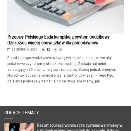
Przepisy Polskiego Ładu komplikują system podatkowy.
Oznaczają więcej obowiązków dla pracodawców
23 GRUDNIA, 2021
12
65
Polski Ład wprowadzi wyższą kwotę wolną od podatku, nowe ulgi
podatkowe czy reformę składki zdrowotnej. Zyskają najmniej
zarabiający i 90 proc. emerytów i rencistów. Stracą jednak emeryci,
których świadczenie wynosi 5 tys. zł brutto lub więcej. – Tego typu
działania podważają zaufanie do państwa. Nie wiemy, jaki...
GORĄCE TEMATY
Resort edukacji wprowadza systemowe zmiany w
szkołach przygotowujących do zawodu. Szkoły