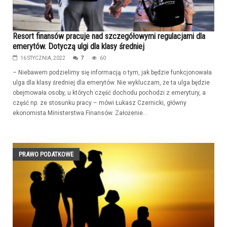
Resort finansów pracuje nad szczegółowymi regulacjami dla
emerytów. Dotyczą ulgi dla klasy średniej
16 STYCZNIA, 2022
7
60
– Niebawem podzielimy się informacją o tym, jak będzie funkcjonowała
ulga dla klasy średniej dla emerytów. Nie wykluczam, że ta ulga będzie
obejmowała osoby, u których część dochodu pochodzi z emerytury, a
część np. ze stosunku pracy – mówi Łukasz Czernicki, główny
ekonomista Ministerstwa Finansów. Założenie...
PRAWO PODATKOWE