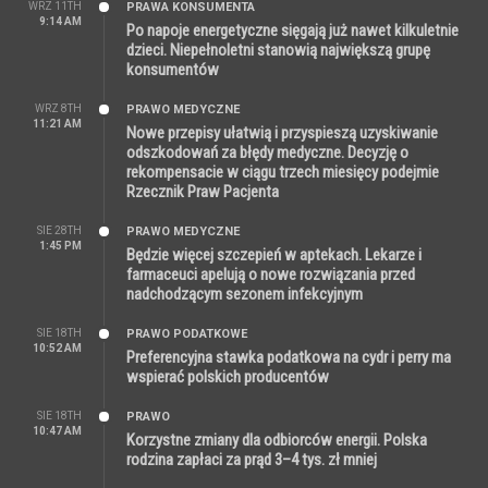
WRZ 11TH
PRAWA KONSUMENTA
9:14 AM
Po napoje energetyczne sięgają już nawet kilkuletnie
dzieci. Niepełnoletni stanowią największą grupę
konsumentów
WRZ 8TH
PRAWO MEDYCZNE
11:21 AM
Nowe przepisy ułatwią i przyspieszą uzyskiwanie
odszkodowań za błędy medyczne. Decyzję o
rekompensacie w ciągu trzech miesięcy podejmie
Rzecznik Praw Pacjenta
SIE 28TH
PRAWO MEDYCZNE
1:45 PM
Będzie więcej szczepień w aptekach. Lekarze i
farmaceuci apelują o nowe rozwiązania przed
nadchodzącym sezonem infekcyjnym
SIE 18TH
PRAWO PODATKOWE
10:52 AM
Preferencyjna stawka podatkowa na cydr i perry ma
wspierać polskich producentów
SIE 18TH
PRAWO
10:47 AM
Korzystne zmiany dla odbiorców energii. Polska
rodzina zapłaci za prąd 3–4 tys. zł mniej