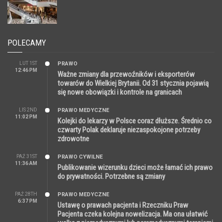
POLECAMY
LUT 1ST
PRAWO
12:46 PM
Ważne zmiany dla przewoźników i eksporterów
towarów do Wielkiej Brytanii. Od 31 stycznia pojawią
się nowe obowiązki i kontrole na granicach
LIS 2ND
PRAWO MEDYCZNE
11:02 PM
Kolejki do lekarzy w Polsce coraz dłuższe. Średnio co
czwarty Polak deklaruje niezaspokojone potrzeby
zdrowotne
PAŹ 31ST
PRAWO CYWILNE
11:36 AM
Publikowanie wizerunku dzieci może łamać ich prawo
do prywatności. Potrzebne są zmiany
PAŹ 28TH
PRAWO MEDYCZNE
6:37 PM
Ustawę o prawach pacjenta i Rzeczniku Praw
Pacjenta czeka kolejna nowelizacja. Ma ona ułatwić