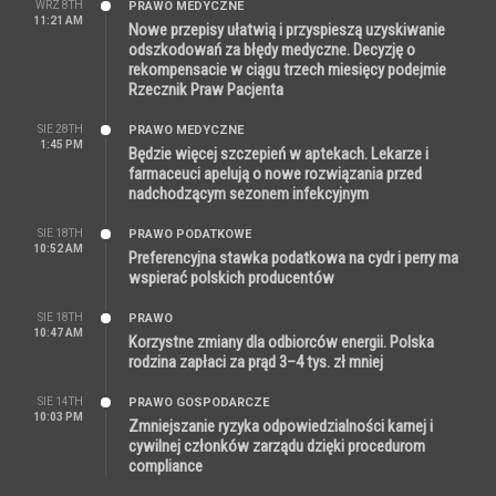
WRZ 8TH
PRAWO MEDYCZNE
11:21 AM
Nowe przepisy ułatwią i przyspieszą uzyskiwanie
odszkodowań za błędy medyczne. Decyzję o
rekompensacie w ciągu trzech miesięcy podejmie
Rzecznik Praw Pacjenta
SIE 28TH
PRAWO MEDYCZNE
1:45 PM
Będzie więcej szczepień w aptekach. Lekarze i
farmaceuci apelują o nowe rozwiązania przed
nadchodzącym sezonem infekcyjnym
SIE 18TH
PRAWO PODATKOWE
10:52 AM
Preferencyjna stawka podatkowa na cydr i perry ma
wspierać polskich producentów
SIE 18TH
PRAWO
10:47 AM
Korzystne zmiany dla odbiorców energii. Polska
rodzina zapłaci za prąd 3–4 tys. zł mniej
SIE 14TH
PRAWO GOSPODARCZE
10:03 PM
Zmniejszanie ryzyka odpowiedzialności karnej i
cywilnej członków zarządu dzięki procedurom
compliance