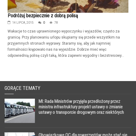
Podróżuj bezpiecznie z dobrą polisą
14 LIPCA, 2015
0
78
Wakacje to czas uprawnionego wypoczynku i wyjazdów, często za
granicę. Przy planowaniu urlopu skupiamy się przede wszystkim na
przyjemnych stronach wyprawy. Staramy się, aby jak najmniej
formalności krępowało nas na wyjeździe. Dobrze mieć więc
odpowiednią polisę czyli taką, która zapewni wygodny i bezstresowy...
GORĄCE TEMATY
MI: Rada Ministrów przyjęła przedłożony przez
ministra infrastruktury projekt ustawy o zmianie
ustawy o transporcie drogowym oraz niektórych
innych ustaw
Obowiązkowe OC dla rowerzystów może stać się