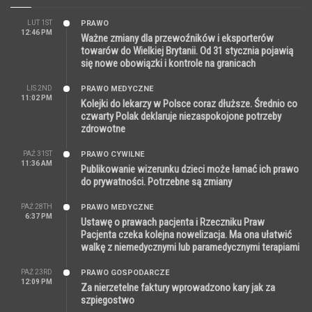
LUT 1ST
PRAWO
12:46 PM
Ważne zmiany dla przewoźników i eksporterów
towarów do Wielkiej Brytanii. Od 31 stycznia pojawią
się nowe obowiązki i kontrole na granicach
LIS 2ND
PRAWO MEDYCZNE
11:02 PM
Kolejki do lekarzy w Polsce coraz dłuższe. Średnio co
czwarty Polak deklaruje niezaspokojone potrzeby
zdrowotne
PAŹ 31ST
PRAWO CYWILNE
11:36 AM
Publikowanie wizerunku dzieci może łamać ich prawo
do prywatności. Potrzebne są zmiany
PAŹ 28TH
PRAWO MEDYCZNE
6:37 PM
Ustawę o prawach pacjenta i Rzeczniku Praw
Pacjenta czeka kolejna nowelizacja. Ma ona ułatwić
walkę z niemedycznymi lub paramedycznymi terapiami
PAŹ 23RD
PRAWO GOSPODARCZE
12:09 PM
Za nierzetelne faktury wprowadzono kary jak za
szpiegostwo