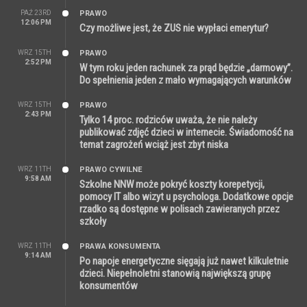
PAŹ 23RD
PRAWO
12:06 PM
Czy możliwe jest, że ZUS nie wypłaci emerytur?
WRZ 15TH
PRAWO
2:52 PM
W tym roku jeden rachunek za prąd będzie „darmowy”.
Do spełnienia jeden z mało wymagających warunków
WRZ 15TH
PRAWO
2:43 PM
Tylko 14 proc. rodziców uważa, że nie należy
publikować zdjęć dzieci w internecie. Świadomość na
temat zagrożeń wciąż jest zbyt niska
WRZ 11TH
PRAWO CYWILNE
9:58 AM
Szkolne NNW może pokryć koszty korepetycji,
pomocy IT albo wizyt u psychologa. Dodatkowe opcje
rzadko są dostępne w polisach zawieranych przez
szkoły
WRZ 11TH
PRAWA KONSUMENTA
9:14 AM
Po napoje energetyczne sięgają już nawet kilkuletnie
dzieci. Niepełnoletni stanowią największą grupę
konsumentów