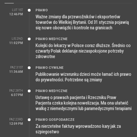
LUT 1ST
PRAWO
12:46 PM
Ważne zmiany dla przewoźników i eksporterów
towarów do Wielkiej Brytanii. Od 31 stycznia pojawią
się nowe obowiązki i kontrole na granicach
LIS 2ND
PRAWO MEDYCZNE
11:02 PM
Kolejki do lekarzy w Polsce coraz dłuższe. Średnio co
czwarty Polak deklaruje niezaspokojone potrzeby
zdrowotne
PAŹ 31ST
PRAWO CYWILNE
11:36 AM
Publikowanie wizerunku dzieci może łamać ich prawo
do prywatności. Potrzebne są zmiany
PAŹ 28TH
PRAWO MEDYCZNE
6:37 PM
Ustawę o prawach pacjenta i Rzeczniku Praw
Pacjenta czeka kolejna nowelizacja. Ma ona ułatwić
walkę z niemedycznymi lub paramedycznymi terapiami
PAŹ 23RD
PRAWO GOSPODARCZE
12:09 PM
Za nierzetelne faktury wprowadzono kary jak za
szpiegostwo