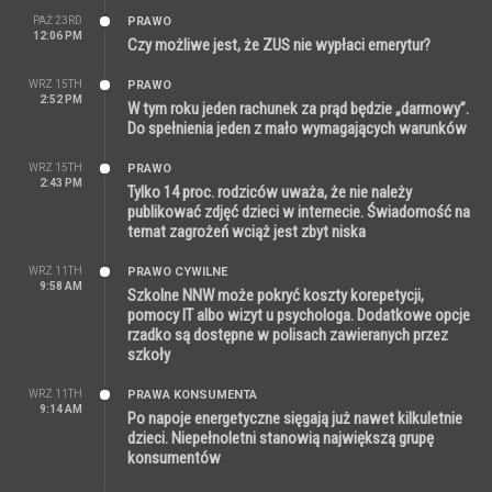
PAŹ 23RD
PRAWO
12:06 PM
Czy możliwe jest, że ZUS nie wypłaci emerytur?
WRZ 15TH
PRAWO
2:52 PM
W tym roku jeden rachunek za prąd będzie „darmowy”.
Do spełnienia jeden z mało wymagających warunków
WRZ 15TH
PRAWO
2:43 PM
Tylko 14 proc. rodziców uważa, że nie należy
publikować zdjęć dzieci w internecie. Świadomość na
temat zagrożeń wciąż jest zbyt niska
WRZ 11TH
PRAWO CYWILNE
9:58 AM
Szkolne NNW może pokryć koszty korepetycji,
pomocy IT albo wizyt u psychologa. Dodatkowe opcje
rzadko są dostępne w polisach zawieranych przez
szkoły
WRZ 11TH
PRAWA KONSUMENTA
9:14 AM
Po napoje energetyczne sięgają już nawet kilkuletnie
dzieci. Niepełnoletni stanowią największą grupę
konsumentów