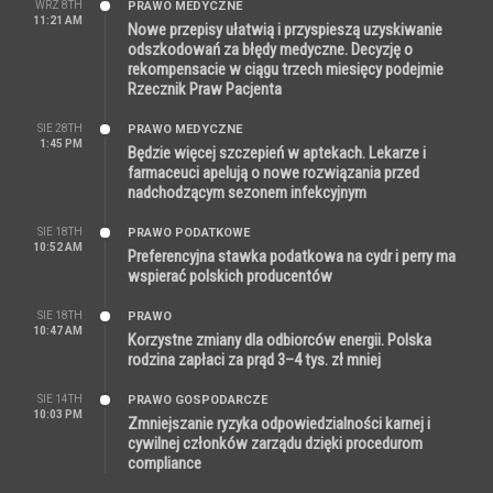
WRZ 8TH
PRAWO MEDYCZNE
11:21 AM
Nowe przepisy ułatwią i przyspieszą uzyskiwanie
odszkodowań za błędy medyczne. Decyzję o
rekompensacie w ciągu trzech miesięcy podejmie
Rzecznik Praw Pacjenta
SIE 28TH
PRAWO MEDYCZNE
1:45 PM
Będzie więcej szczepień w aptekach. Lekarze i
farmaceuci apelują o nowe rozwiązania przed
nadchodzącym sezonem infekcyjnym
SIE 18TH
PRAWO PODATKOWE
10:52 AM
Preferencyjna stawka podatkowa na cydr i perry ma
wspierać polskich producentów
SIE 18TH
PRAWO
10:47 AM
Korzystne zmiany dla odbiorców energii. Polska
rodzina zapłaci za prąd 3–4 tys. zł mniej
SIE 14TH
PRAWO GOSPODARCZE
10:03 PM
Zmniejszanie ryzyka odpowiedzialności karnej i
cywilnej członków zarządu dzięki procedurom
compliance