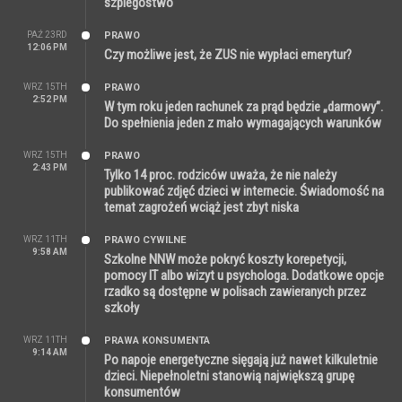
szpiegostwo
PAŹ 23RD
PRAWO
12:06 PM
Czy możliwe jest, że ZUS nie wypłaci emerytur?
WRZ 15TH
PRAWO
2:52 PM
W tym roku jeden rachunek za prąd będzie „darmowy”.
Do spełnienia jeden z mało wymagających warunków
WRZ 15TH
PRAWO
2:43 PM
Tylko 14 proc. rodziców uważa, że nie należy
publikować zdjęć dzieci w internecie. Świadomość na
temat zagrożeń wciąż jest zbyt niska
WRZ 11TH
PRAWO CYWILNE
9:58 AM
Szkolne NNW może pokryć koszty korepetycji,
pomocy IT albo wizyt u psychologa. Dodatkowe opcje
rzadko są dostępne w polisach zawieranych przez
szkoły
WRZ 11TH
PRAWA KONSUMENTA
9:14 AM
Po napoje energetyczne sięgają już nawet kilkuletnie
dzieci. Niepełnoletni stanowią największą grupę
konsumentów