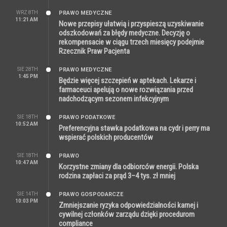
WRZ 8TH
PRAWO MEDYCZNE
11:21 AM
Nowe przepisy ułatwią i przyspieszą uzyskiwanie
odszkodowań za błędy medyczne. Decyzję o
rekompensacie w ciągu trzech miesięcy podejmie
Rzecznik Praw Pacjenta
SIE 28TH
PRAWO MEDYCZNE
1:45 PM
Będzie więcej szczepień w aptekach. Lekarze i
farmaceuci apelują o nowe rozwiązania przed
nadchodzącym sezonem infekcyjnym
SIE 18TH
PRAWO PODATKOWE
10:52 AM
Preferencyjna stawka podatkowa na cydr i perry ma
wspierać polskich producentów
SIE 18TH
PRAWO
10:47 AM
Korzystne zmiany dla odbiorców energii. Polska
rodzina zapłaci za prąd 3–4 tys. zł mniej
SIE 14TH
PRAWO GOSPODARCZE
10:03 PM
Zmniejszanie ryzyka odpowiedzialności karnej i
cywilnej członków zarządu dzięki procedurom
compliance