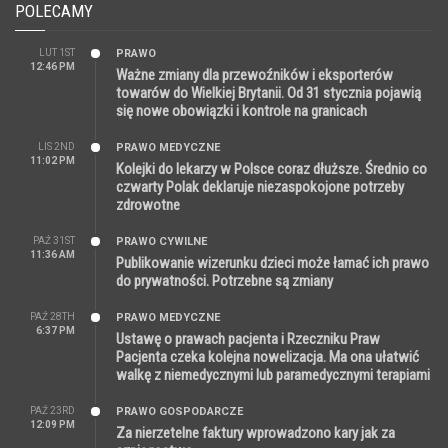
POLECAMY
LUT 1ST
PRAWO
12:46 PM
Ważne zmiany dla przewoźników i eksporterów
towarów do Wielkiej Brytanii. Od 31 stycznia pojawią
się nowe obowiązki i kontrole na granicach
LIS 2ND
PRAWO MEDYCZNE
11:02 PM
Kolejki do lekarzy w Polsce coraz dłuższe. Średnio co
czwarty Polak deklaruje niezaspokojone potrzeby
zdrowotne
PAŹ 31ST
PRAWO CYWILNE
11:36 AM
Publikowanie wizerunku dzieci może łamać ich prawo
do prywatności. Potrzebne są zmiany
PAŹ 28TH
PRAWO MEDYCZNE
6:37 PM
Ustawę o prawach pacjenta i Rzeczniku Praw
Pacjenta czeka kolejna nowelizacja. Ma ona ułatwić
walkę z niemedycznymi lub paramedycznymi terapiami
PAŹ 23RD
PRAWO GOSPODARCZE
12:09 PM
Za nierzetelne faktury wprowadzono kary jak za