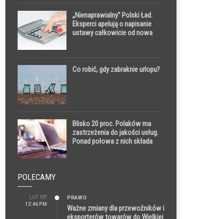
„Nienaprawialny” Polski Ład.
Eksperci apelują o napisanie
ustawy całkowicie od nowa
Co robić, gdy zabraknie urlopu?
Blisko 20 proc. Polaków ma
zastrzeżenia do jakości usług.
Ponad połowa z nich składa
reklamację
POLECAMY
LUT 1ST
PRAWO
12:46 PM
Ważne zmiany dla przewoźników i
eksporterów towarów do Wielkiej