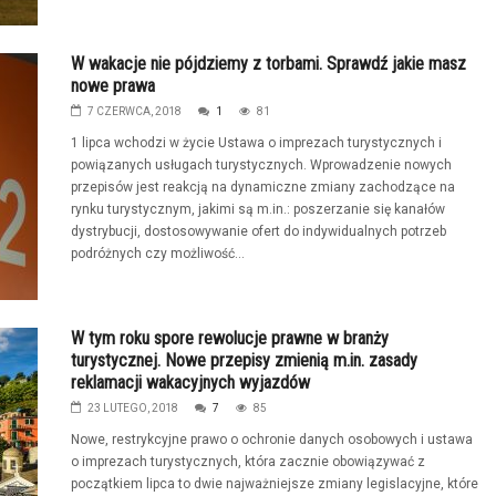
W wakacje nie pójdziemy z torbami. Sprawdź jakie masz
nowe prawa
7 CZERWCA, 2018
1
81
1 lipca wchodzi w życie Ustawa o imprezach turystycznych i
powiązanych usługach turystycznych. Wprowadzenie nowych
przepisów jest reakcją na dynamiczne zmiany zachodzące na
rynku turystycznym, jakimi są m.in.: poszerzanie się kanałów
dystrybucji, dostosowywanie ofert do indywidualnych potrzeb
podróżnych czy możliwość...
W tym roku spore rewolucje prawne w branży
turystycznej. Nowe przepisy zmienią m.in. zasady
reklamacji wakacyjnych wyjazdów
23 LUTEGO, 2018
7
85
Nowe, restrykcyjne prawo o ochronie danych osobowych i ustawa
o imprezach turystycznych, która zacznie obowiązywać z
początkiem lipca to dwie najważniejsze zmiany legislacyjne, które