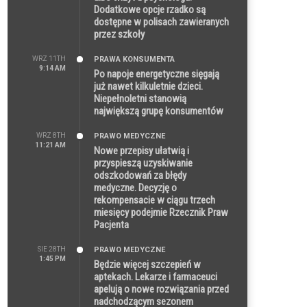
Dodatkowe opcje rzadko są
dostępne w polisach zawieranych
przez szkoły
WRZ 11TH
PRAWA KONSUMENTA
9:14 AM
Po napoje energetyczne sięgają
już nawet kilkuletnie dzieci.
Niepełnoletni stanowią
największą grupę konsumentów
WRZ 8TH
PRAWO MEDYCZNE
11:21 AM
Nowe przepisy ułatwią i
przyspieszą uzyskiwanie
odszkodowań za błędy
medyczne. Decyzję o
rekompensacie w ciągu trzech
miesięcy podejmie Rzecznik Praw
Pacjenta
SIE 28TH
PRAWO MEDYCZNE
1:45 PM
Będzie więcej szczepień w
aptekach. Lekarze i farmaceuci
apelują o nowe rozwiązania przed
nadchodzącym sezonem