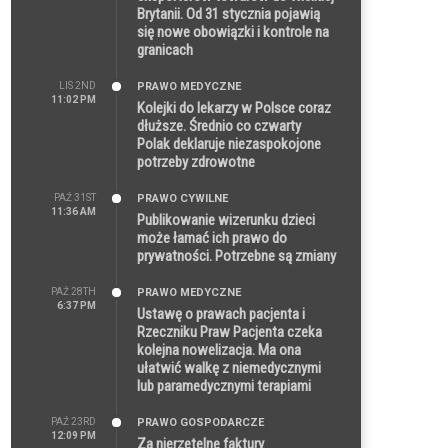
Brytanii. Od 31 stycznia pojawią
się nowe obowiązki i kontrole na
granicach
LIS 2ND
PRAWO MEDYCZNE
11:02 PM
Kolejki do lekarzy w Polsce coraz
dłuższe. Średnio co czwarty
Polak deklaruje niezaspokojone
potrzeby zdrowotne
PAŹ 31ST
PRAWO CYWILNE
11:36 AM
Publikowanie wizerunku dzieci
może łamać ich prawo do
prywatności. Potrzebne są zmiany
PAŹ 28TH
PRAWO MEDYCZNE
6:37 PM
Ustawę o prawach pacjenta i
Rzeczniku Praw Pacjenta czeka
kolejna nowelizacja. Ma ona
ułatwić walkę z niemedycznymi
lub paramedycznymi terapiami
PAŹ 23RD
PRAWO GOSPODARCZE
12:09 PM
Za nierzetelne faktury