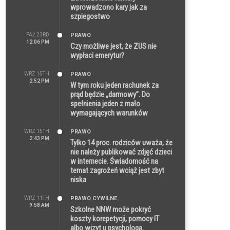
wprowadzono kary jak za
szpiegostwo
PAŹ 23RD
PRAWO
12:06 PM
Czy możliwe jest, że ZUS nie
wypłaci emerytur?
WRZ 15TH
PRAWO
2:52 PM
W tym roku jeden rachunek za
prąd będzie „darmowy”. Do
spełnienia jeden z mało
wymagających warunków
WRZ 15TH
PRAWO
2:43 PM
Tylko 14 proc. rodziców uważa, że
nie należy publikować zdjęć dzieci
w internecie. Świadomość na
temat zagrożeń wciąż jest zbyt
niska
WRZ 11TH
PRAWO CYWILNE
9:58 AM
Szkolne NNW może pokryć
koszty korepetycji, pomocy IT
albo wizyt u psychologa.