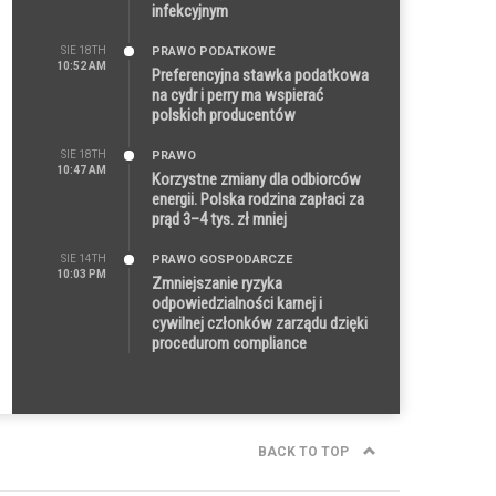
infekcyjnym
SIE 18TH
PRAWO PODATKOWE
10:52 AM
Preferencyjna stawka podatkowa
na cydr i perry ma wspierać
polskich producentów
SIE 18TH
PRAWO
10:47 AM
Korzystne zmiany dla odbiorców
energii. Polska rodzina zapłaci za
prąd 3–4 tys. zł mniej
SIE 14TH
PRAWO GOSPODARCZE
10:03 PM
Zmniejszanie ryzyka
odpowiedzialności karnej i
cywilnej członków zarządu dzięki
procedurom compliance
BACK TO TOP